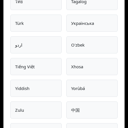
ไทย
Tagalog
Türk
Українська
اردو
O'zbek
Tiếng Việt
Xhosa
Yiddish
Yorùbá
Zulu
中国