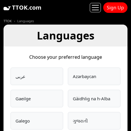
TTOK.com
Sign Up
TTOK
Languages
Languages
Choose your preferred language
عربى
Azərbaycan
Gaeilge
Gàidhlig na h-Alba
Galego
ગુજરાતી