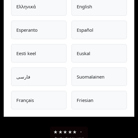
Ελληνικά
English
Esperanto
Español
Eesti keel
Euskal
فارسی
Suomalainen
Français
Friesian
★
★
★
★
★
-