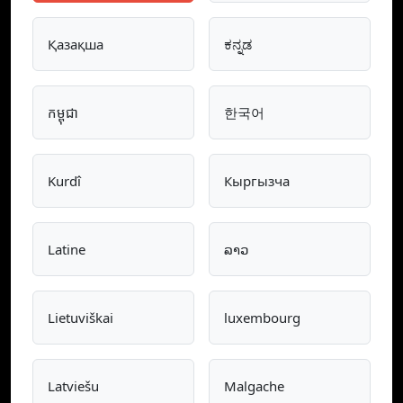
Қазақша
ಕನ್ನಡ
កម្ពុជា
한국어
Kurdî
Кыргызча
Latine
ລາວ
Lietuviškai
luxembourg
Latviešu
Malgache