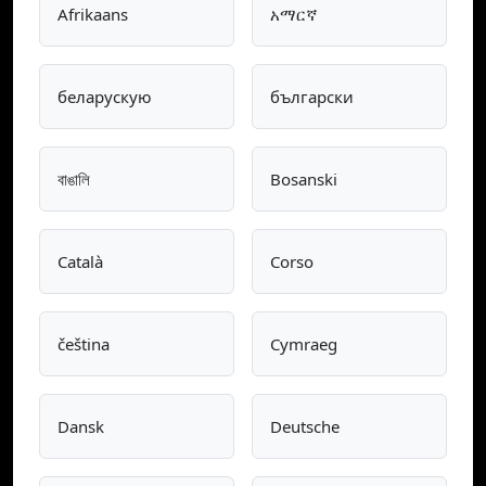
Afrikaans
አማርኛ
беларускую
български
বাঙালি
Bosanski
Català
Corso
čeština
Cymraeg
Dansk
Deutsche