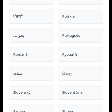
ਪੰਜਾਬੀ
Polskie
پخوانی
Português
Română
Pусский
سنڌي
සිංහල
Slovenský
Slovenščina
Samoa
Shona