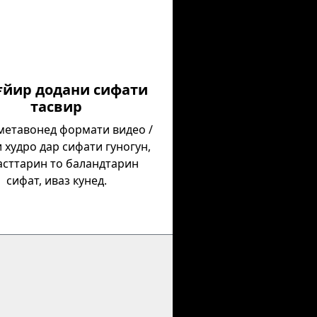
ағйир додани сифати
тасвир
етавонед формати видео /
 худро дар сифати гуногун,
асттарин то баландтарин
сифат, иваз кунед.