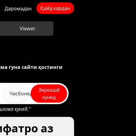
Қайд кардан
Даромадан
Viewer
ма гуна сайти ҳостинги
Зеркашӣ
Часбонед
кунед
илова кунед."
ифатро аз