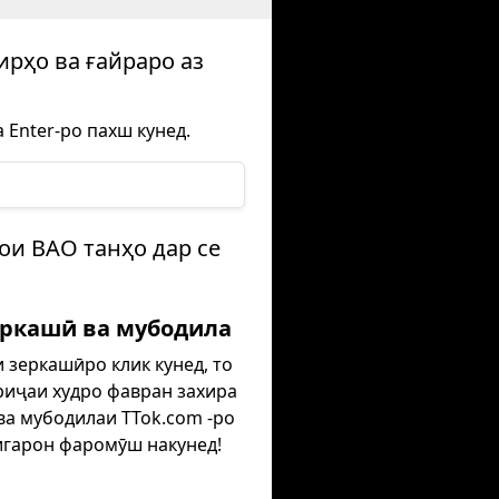
ирҳо ва ғайраро аз
 Enter-ро пахш кунед.
ои ВАО танҳо дар се
еркашӣ ва мубодила
и зеркашӣро клик кунед, то
иҷаи худро фавран захира
ва мубодилаи TTok.com -ро
игарон фаромӯш накунед!