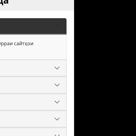
да
пурраи сайтҳои