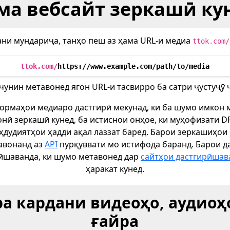
ма вебсайт зеркашӣ ку
ани мундариҷа, танҳо пеш аз ҳама URL-и медиа
ttok.com/
ttok.com/
https://www.example.com/path/to/media
унин метавонед ягон URL-и тасвирро ба сатри ҷустуҷӯ 
ормаҳои медиаро дастгирӣ мекунад, ки ба шумо имкон м
онӣ зеркашӣ кунед, ба истиснои онҳое, ки муҳофизати D
ҳдудиятҳои ҳадди ақал лаззат баред. Барои зеркашиҳои
авонанд аз
API
пурқуввати мо истифода баранд. Барои д
ӣшаванда, ки шумо метавонед дар
сайтҳои дастгирӣшав
ҳаракат кунед.
ра кардани видеоҳо, аудиоҳо
ғайра