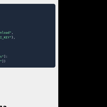
nload"
,

I_KEY"
},

s"
]:

"
])