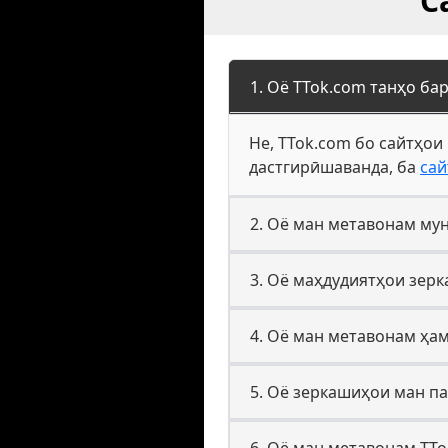
С
1. Оё TTok.com танҳо ба
Не, TTok.com бо сайтҳои
дастгирӣшаванда, ба
сай
2. Оё ман метавонам му
3. Оё маҳдудиятҳои зер
4. Оё ман метавонам ҳа
5. Оё зеркашиҳои ман п
6. Оё ман метавонам TT