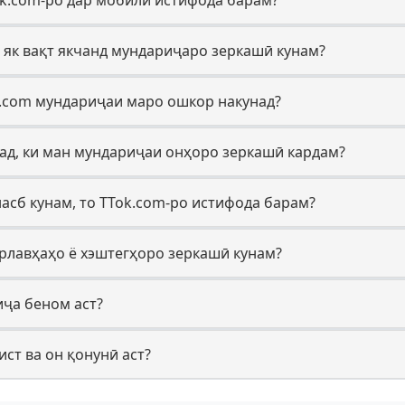
 як вақт якчанд мундариҷаро зеркашӣ кунам?
ok.com мундариҷаи маро ошкор накунад?
над, ки ман мундариҷаи онҳоро зеркашӣ кардам?
насб кунам, то TTok.com-ро истифода барам?
арлавҳаҳо ё хэштегҳоро зеркашӣ кунам?
иҷа беном аст?
ист ва он қонунӣ аст?