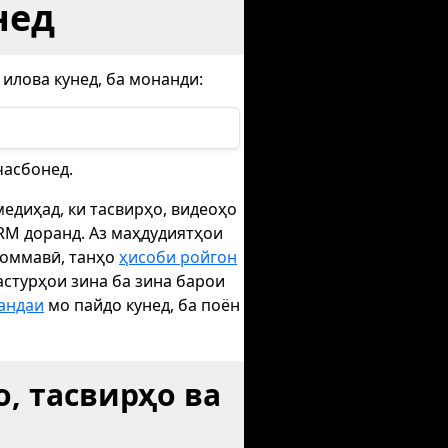
нед
илова кунед, ба монанди:
часбонед.
едиҳад, ки тасвирҳо, видеоҳо
RM доранд. Аз маҳдудиятҳои
 оммавӣ, танҳо
ҳисоби ройгон
астурҳои зина ба зина барои
андаи
мо пайдо кунед, ба поён
, тасвирҳо ва