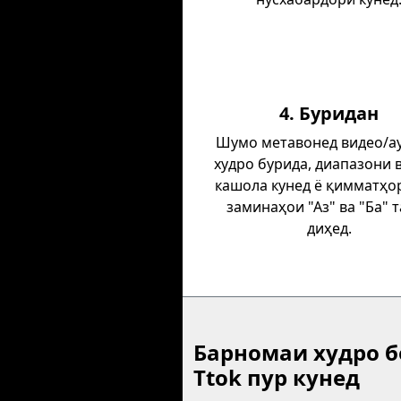
4. Буридан
Шумо метавонед видео/а
худро бурида, диапазони 
кашола кунед ё қимматҳо
заминаҳои "Аз" ва "Ба" 
диҳед.
Барномаи худро б
Ttok пур кунед