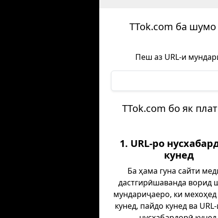
TTok.com ба шумо 
Пеш аз URL-и мундар
TTok.com бо як пла
1. URL-ро нусхабар
кунед
Ба ҳама гуна сайти ме
дастгирӣшаванда ворид 
мундариҷаеро, ки мехоҳед
кунед, пайдо кунед ва URL
нусхабардорӣ кунед