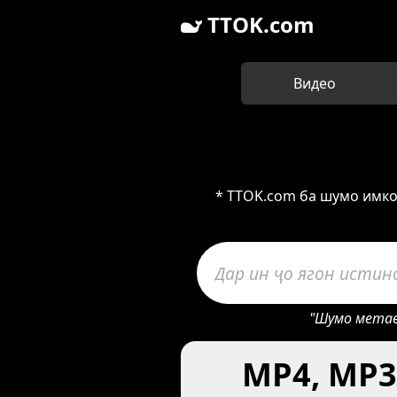
TTOK.com
Видео
* TTOK.com ба шумо имко
"Шумо метаво
MP4, MP3