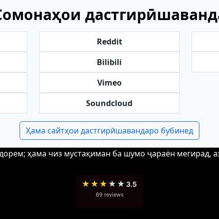
Сомонаҳои дастгирӣшаванд
Reddit
Bilibili
Vimeo
Soundcloud
Ҳама сайтҳои дастгирӣшавандаро бубинед
едорем; ҳама чиз мустақиман ба шумо ҷараён мегирад, а
★
★
★
★
★
3.5
89 reviews