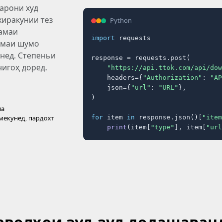
арони худ
хиракунии тез
Python
ҳамаи
import
 requests

омаи шумо
унед. Степеньи
response = requests.post(

нигоҳ доред.
"https://api.ttok.com/api/dow
    headers={
"Authorization"
: 
"AP
    json={
"url"
: 
"URL"
},

)

на
 мекунед, пардохт
for
 item 
in
 response.json()[
"item
print
(item[
"type"
], item[
"url