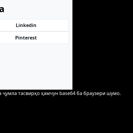
а
Linkedin
Pinterest
з ҷумла тасвирҳо ҳамчун base64 ба браузери шумо.