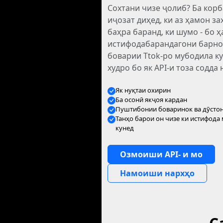
Сохтани чизе ҷолиб? Ба корб
иҷозат диҳед, ки аз ҳамон за
баҳра баранд, ки шумо - бо 
истифодабарандагони барн
боварии Ttok-ро мубодила к
худро бо як API-и тоза содда 
Як нуқтаи охирин
Ба осонӣ якҷоя кардан
Пуштибонии боваринок ва дӯсто
Танҳо барои он чизе ки истифода
кунед
Озмоиши API- и мо
Намоиши нархҳо