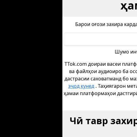
ҳа
Барои оғози захира кард
Шумо инч
TTok.com доираи васеи платф
ва файлҳои аудиоиро ба ос
дастрасии саховатманд бо ма
эҷод кунед
. Таҳиягарон мет
ҳамаи платформаҳои дастгир
Чӣ тавр захи