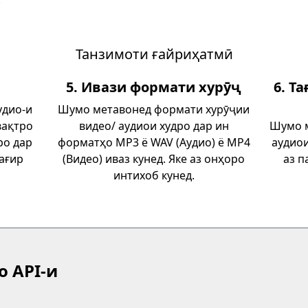
Танзимоти ғайриҳатмӣ
5. Ивази формати хурӯҷ
6. Т
удио-и
Шумо метавонед формати хурӯҷии
вақтро
видео/ аудиои худро дар ин
Шумо м
ро дар
форматҳо MP3 ё WAV (Аудио) ё MP4
аудиои
тағир
(Видео) иваз кунед. Яке аз онҳоро
аз п
интихоб кунед.
о API-и