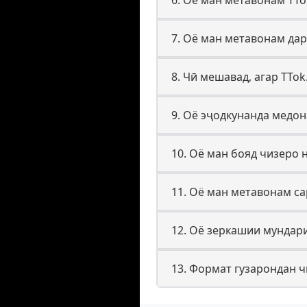
7. Оё ман метавонам дар
8. Чӣ мешавад, агар TT
9. Оё эҷодкунанда медо
10. Оё ман бояд чизеро 
11. Оё ман метавонам с
12. Оё зеркашии мундар
13. Формат гузарондан ч