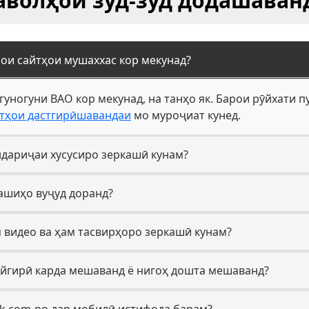
аволҳои зуд-зуд додашаван
рои сайтҳои мушаххас кор мекунад?
 гуногуни ВАО кор мекунад, на танҳо як. Барои рӯйхати 
тҳои дастгирӣшавандаи
мо муроҷиат кунед.
ндариҷаи хусусиро зеркашӣ кунам?
кашиҳо вуҷуд доранд?
м видео ва ҳам тасвирҳоро зеркашӣ кунам?
айгирӣ карда мешаванд ё нигоҳ дошта мешаванд?
ok.com-ро дар мобилӣ истифода барам?