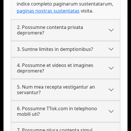
indice completo paginarum sustentatarum,
paginas nostras sustentatas
visita.
2. Possumne contenta privata
depromere?
3. Suntne limites in demptionibus?
4. Possumne et videos et imagines
depromere?
5. Num mea recepta vestigantur an
servantur?
6. Possumne TTok.com in telephono
mobili uti?
7. Possumne plura contenta simul