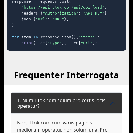
response = requests.post(

"https://api.ttok.com/api/download"
,

    headers={
"Authorization"
: 
"API_KEY"
},

    json={
"url"
: 
"URL"
},

)

for
 item 
in
 response.json()[
"items"
]:

print
(item[
"type"
], item[
"url"
])
Frequenter Interrogata
1. Num TTok.com solum pro certis locis
operatur?
Non, TTok.com cum variis paginis
mediorum operatur, non solum una. Pro