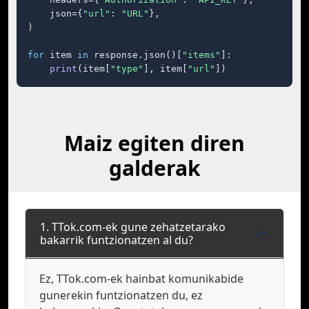
    json={
"url"
: 
"URL"
},

)

for
 item 
in
 response.json()[
"items"
]:

print
(item[
"type"
], item[
"url"
])
Maiz egiten diren
galderak
1. TTok.com-ek gune zehatzetarako
bakarrik funtzionatzen al du?
Ez, TTok.com-ek hainbat komunikabide
gunerekin funtzionatzen du, ez