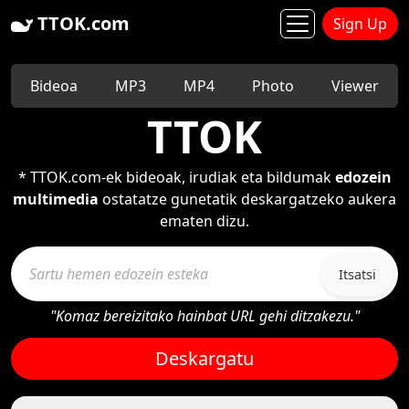
TTOK.com
Sign Up
Bideoa
MP3
MP4
Photo
Viewer
TTOK
* TTOK.com-ek bideoak, irudiak eta bildumak
edozein
multimedia
ostatatze gunetatik deskargatzeko aukera
ematen dizu.
Itsatsi
"Komaz bereizitako hainbat URL gehi ditzakezu."
Deskargatu