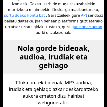
izan ezik. Gozatu sarbide muga eskuzabalekin
murrizketa minimoekin. Deskarga masiboetarako,
sortu doako kontu bat
. Garatzaileek gure
API
sendoaz
baliatu daitezke. Joan behean plataforma guztietarako
urratsez urrats gidak ikusteko, gure
gune onartuetan
aurki ditzakezunak.
Nola gorde bideoak,
audioa, irudiak eta
gehiago
TTok.com-ek bideoak, MP3 audioa,
irudiak eta gehiago azkar deskargatzeko
aukera ematen dizu hainbat
webgunetatik.