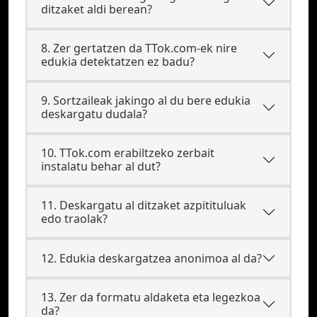
ditzaket aldi berean?
8. Zer gertatzen da TTok.com-ek nire
edukia detektatzen ez badu?
9. Sortzaileak jakingo al du bere edukia
deskargatu dudala?
10. TTok.com erabiltzeko zerbait
instalatu behar al dut?
11. Deskargatu al ditzaket azpitituluak
edo traolak?
12. Edukia deskargatzea anonimoa al da?
13. Zer da formatu aldaketa eta legezkoa
da?