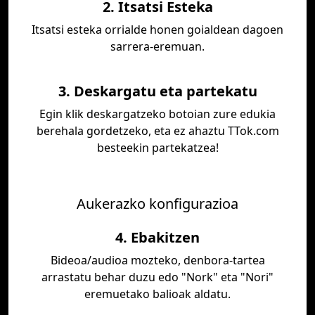
2. Itsatsi Esteka
Itsatsi esteka orrialde honen goialdean dagoen
sarrera-eremuan.
3. Deskargatu eta partekatu
Egin klik deskargatzeko botoian zure edukia
berehala gordetzeko, eta ez ahaztu TTok.com
besteekin partekatzea!
Aukerazko konfigurazioa
4. Ebakitzen
Bideoa/audioa mozteko, denbora-tartea
arrastatu behar duzu edo "Nork" eta "Nori"
eremuetako balioak aldatu.