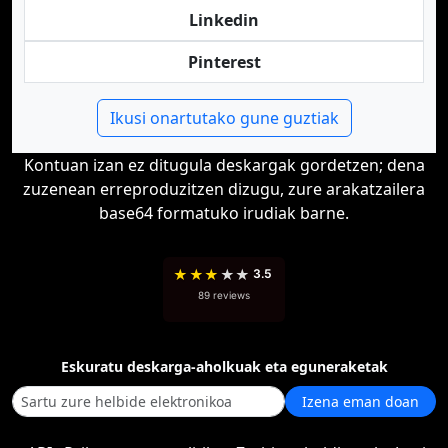
Linkedin
Pinterest
Ikusi onartutako gune guztiak
Kontuan izan ez ditugula deskargak gordetzen; dena
zuzenean erreproduzitzen dizugu, zure arakatzailera
base64 formatuko irudiak barne.
★
★
★
★
★
3.5
89 reviews
Eskuratu deskarga-aholkuak eta eguneraketak
Izena eman doan