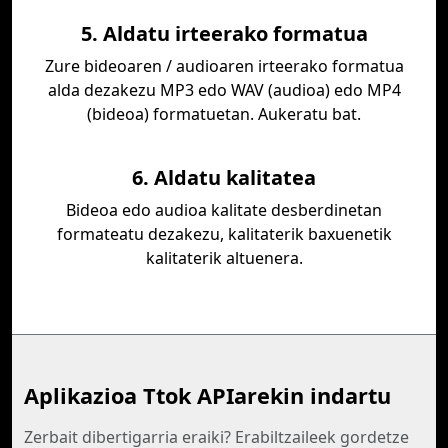
5. Aldatu irteerako formatua
Zure bideoaren / audioaren irteerako formatua
alda dezakezu MP3 edo WAV (audioa) edo MP4
(bideoa) formatuetan. Aukeratu bat.
6. Aldatu kalitatea
Bideoa edo audioa kalitate desberdinetan
formateatu dezakezu, kalitaterik baxuenetik
kalitaterik altuenera.
Aplikazioa Ttok APIarekin indartu
Zerbait dibertigarria eraiki? Erabiltzaileek gordetze