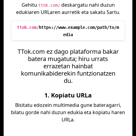
Gehitu
deskargatu nahi duzun
ttok.com/
edukiaren URLaren aurretik eta sakatu Sartu.
ttok.com/
https://www.example.com/path/to/m
edia
TTok.com ez dago plataforma bakar
batera mugatuta; hiru urrats
errazetan hainbat
komunikabiderekin funtzionatzen
du.
1. Kopiatu URLa
Bisitatu edozein multimedia gune bateragarri,
bilatu gorde nahi duzun edukia eta kopiatu haren
URLa.