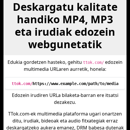
Deskargatu kalitate
handiko MP4, MP3
eta irudiak edozein
webgunetatik
Edukia gordetzen hasteko, gehitu
edozein
ttok.com/
multimedia URLaren aurretik, honela:
ttok.com/
https://www.example.com/path/to/media
Edozein irudiren URLa bilaketa-barran ere itsatsi
dezakezu.
TTok.com-ek multimedia plataforma ugari onartzen
ditu, irudiak, bideoak eta audio fitxategiak erraz
deskargatzeko aukera emanez, DRM babesa dutenak