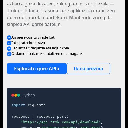
azkarra goza dezaten, zuk egiten duzun bezala —
Ttok-en fidagarritasuna zure aplikazioa erabiltzen
duen edonorekin partekatu. Mantendu zure pila
sinplea API garbi batekin.
Amaiera-puntu sinple bat
Integratzeko erraza
Laguntza fidagarria eta lagunkoia
Ordaindu bakarrik erabiltzen duzunagatik
Esploratu gure APIa
Ikusi prezioa
Python
import
 requests

response = requests.post(

"https://api.ttok.com/api/download"
,

    headers={
"Authorization"
: 
"API_KEY"
},
