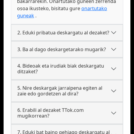
bakarrarekin. Onartutako guneen zerrenda
osoa ikusteko, bisitatu gure
onartutako
guneak
.
2. Eduki pribatua deskargatu al dezaket?
3. Ba al dago deskargetarako mugarik?
4. Bideoak eta irudiak biak deskargatu
ditzaket?
5. Nire deskargak jarraipena egiten al
zaie edo gordetzen al dira?
6. Erabili al dezaket TTok.com
mugikorrean?
7. Eduki bat baino gehiago deskargatu al