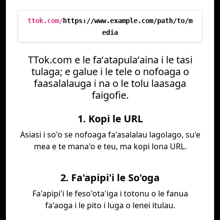
ttok.com/
https://www.example.com/path/to/m
edia
TTok.com e le faʻatapulaʻaina i le tasi
tulaga; e galue i le tele o nofoaga o
faasalalauga i na o le tolu laasaga
faigofie.
1. Kopi le URL
Asiasi i so'o se nofoaga fa'asalalau lagolago, su'e
mea e te mana'o e teu, ma kopi lona URL.
2. Fa'apipi'i le So'oga
Fa'apipi'i le feso'ota'iga i totonu o le fanua
fa'aoga i le pito i luga o lenei itulau.