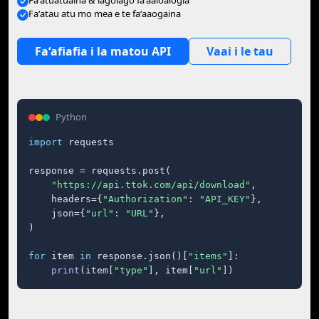
Faʻatuatuaina & lagolago faʻaaloalogia
Faʻatau atu mo mea e te faʻaaogaina
Faʻafiafia i la matou API
Vaai i le tau
Python
import
 requests

response = requests.post(

"https://api.ttok.com/api/download"
,

    headers={
"Authorization"
: 
"API_KEY"
},

    json={
"url"
: 
"URL"
},

)

for
 item 
in
 response.json()[
"items"
]:

print
(item[
"type"
], item[
"url"
])