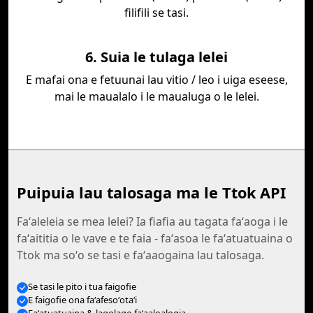
filifili se tasi.
6. Suia le tulaga lelei
E mafai ona e fetuunai lau vitio / leo i uiga eseese,
mai le maualalo i le maualuga o le lelei.
Puipuia lau talosaga ma le Ttok API
Faʻaleleia se mea lelei? Ia fiafia au tagata faʻaoga i le
faʻaititia o le vave e te faia - faʻasoa le faʻatuatuaina o
Ttok ma soʻo se tasi e faʻaaogaina lau talosaga.
Se tasi le pito i tua faigofie
E faigofie ona faʻafesoʻotaʻi