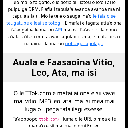
leo ma le faigofie, e le aofia ai i latou o loʻo i ai le
puipuiga DRM. Fiafia i tapula'a avanoa avanoa ma ni
tapula'a laiti. Mo le tele o sauga, na'o
le faia o se
teugatupe e leai se totogi
. E mafai e tagata atiaʻe ona
faʻaogaina le matou
API
malosi. Fa'asolo i lalo mo
ta'iala ta'itasi mo fa'avae lagolago uma, e mafai ona e
mauaina i la matou
nofoaga lagolago
.
Auala e Faasaoina Vitio,
Leo, Ata, ma isi
O le TTok.com e mafai ai ona e sii vave
mai vitio, MP3 leo, ata, ma isi mea mai
luga o upega tafaʻilagi eseese.
Fa'aopoopo
i luma o le URL o mea e te
ttok.com/
mana'o e sii mai ma lolomi Enter.