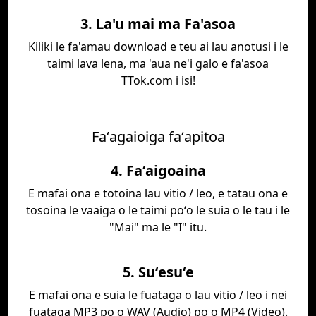
3. La'u mai ma Fa'asoa
Kiliki le fa'amau download e teu ai lau anotusi i le
taimi lava lena, ma 'aua ne'i galo e fa'asoa
TTok.com i isi!
Faʻagaioiga faʻapitoa
4. Faʻaigoaina
E mafai ona e totoina lau vitio / leo, e tatau ona e
tosoina le vaaiga o le taimi poʻo le suia o le tau i le
"Mai" ma le "I" itu.
5. Suʻesuʻe
E mafai ona e suia le fuataga o lau vitio / leo i nei
fuataga MP3 po o WAV (Audio) po o MP4 (Video).