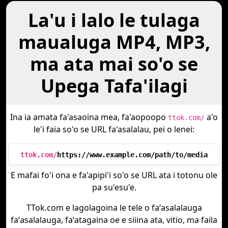
La'u i lalo le tulaga
maualuga MP4, MP3,
ma ata mai so'o se
Upega Tafa'ilagi
Ina ia amata fa'asaoina mea, fa'aopoopo
a'o
ttok.com/
le'i faia so'o se URL fa'asalalau, pei o lenei:
ttok.com/
https://www.example.com/path/to/media
E mafai fo'i ona e fa'apipi'i so'o se URL ata i totonu ole
pa su'esu'e.
TTok.com e lagolagoina le tele o faʻasalalauga
faʻasalalauga, faʻatagaina oe e siiina ata, vitio, ma faila