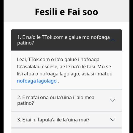
Fesili e Fai soo
1. E na'o le TTok.com e galue mo nofoaga
patino?
Leai, TTok.com o loʻo galue i nofoaga
faʻasalalau eseese, ae le naʻo le tasi. Mo se
lisi atoa o nofoaga lagolago, asiasi i matou
nofoaga lagolago
.
2. E mafai ona ou la'uina i lalo mea
patino?
3. E iai ni tapula'a ile la'uina mai?