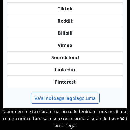
Tiktok
Reddit
Bilibili
Vimeo
Soundcloud
Linkedin
Pinterest
Va'ai nofoaga lagolago uma
Faamolemole ia matau matou te le teuina ni mea e sii mai;
o mea uma e tafe saʻo ia te oe, e aofia ai ata o le base64 i
lau suʻega.