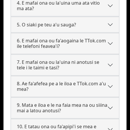
4. E mafai ona ou la'uina uma ata vitio
ma ata?
5. O siaki pe teu a'u sauga?
6. E mafai ona ou fa'aogaina le TTok.com
ile telefoni feavea'i?
7. E mafai ona ou la'uina ni anotusi se
tele i le taimi e tasi?
8. Ae fa'afefea pe a le iloa e TTok.com a'u
mea?
9. Mata e iloa e le na faia mea na ou siiina
mai a latou anotusi?
10. E tatau ona ou fa'apipi'i se mea e