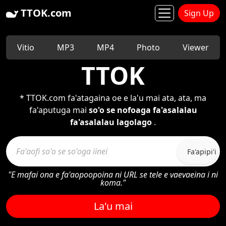
TTOK.com
Sign Up
Vitio
MP3
MP4
Photo
Viewer
TTOK
* TTOK.com fa'atagaina oe e la'u mai ata, ata, ma
fa'aputuga mai
so'o se nofoaga fa'asalalau
fa'asalalau lagolago
.
Fa'apipi'i
"E mafai ona e fa'aopoopoina ni URL se tele e vaevaeina i ni
koma."
La'u mai