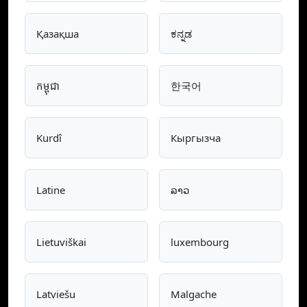
Қазақша
ಕನ್ನಡ
កម្ពុជា
한국어
Kurdî
Кыргызча
Latine
ລາວ
Lietuviškai
luxembourg
Latviešu
Malgache