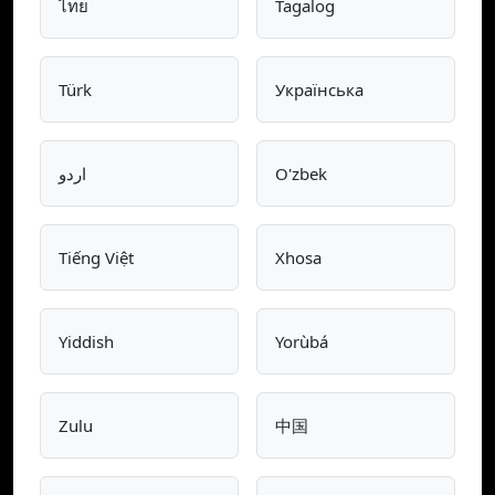
ไทย
Tagalog
Türk
Українська
اردو
O'zbek
Tiếng Việt
Xhosa
Yiddish
Yorùbá
Zulu
中国