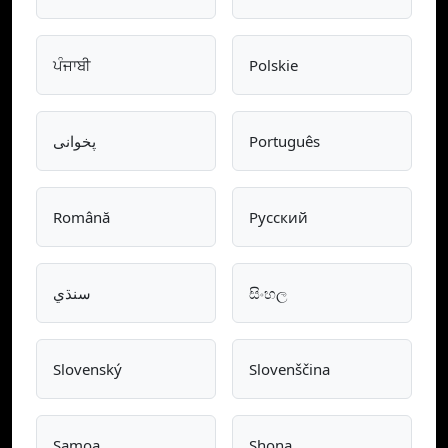
ਪੰਜਾਬੀ
Polskie
پخوانی
Português
Română
Pусский
سنڌي
සිංහල
Slovenský
Slovenščina
Samoa
Shona