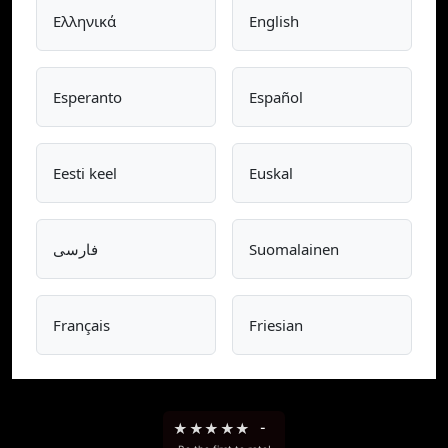
Ελληνικά
English
Esperanto
Español
Eesti keel
Euskal
فارسی
Suomalainen
Français
Friesian
★
★
★
★
★
-