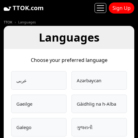
TTOK.com
Sign Up
TTOK
Languages
Languages
Choose your preferred language
عربى
Azərbaycan
Gaeilge
Gàidhlig na h-Alba
Galego
ગુજરાતી