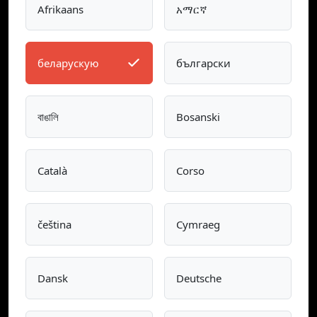
Afrikaans
አማርኛ
беларускую
български
বাঙালি
Bosanski
Català
Corso
čeština
Cymraeg
Dansk
Deutsche