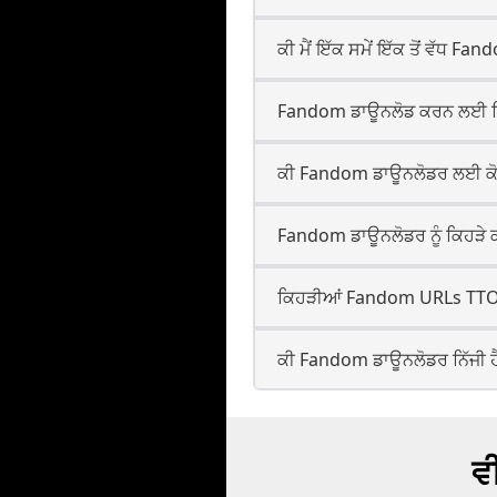
ਕੀ ਮੈਂ ਇੱਕ ਸਮੇਂ ਇੱਕ ਤੋਂ ਵੱਧ 
Fandom ਡਾਊਨਲੋਡ ਕਰਨ ਲਈ ਕਿੰਨ
ਕੀ Fandom ਡਾਊਨਲੋਡਰ ਲਈ ਕੋ
Fandom ਡਾਊਨਲੋਡਰ ਨੂੰ ਕਿਹੜੇ 
ਕਿਹੜੀਆਂ Fandom URLs TTO
ਕੀ Fandom ਡਾਊਨਲੋਡਰ ਨਿੱਜੀ ਹ
ਵ