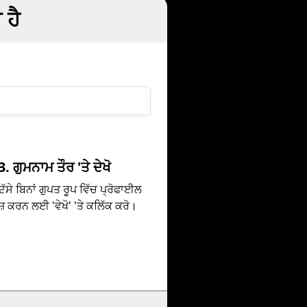
 ਹੈ
3. ਗੁਮਨਾਮ ਤੌਰ 'ਤੇ ਦੇਖੋ
ੰ ਦੱਸੇ ਬਿਨਾਂ ਗੁਪਤ ਰੂਪ ਵਿੱਚ ਪ੍ਰੋਫਾਈਲ
਼ ਕਰਨ ਲਈ 'ਵੇਖੋ' 'ਤੇ ਕਲਿੱਕ ਕਰੋ।