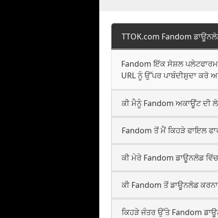
TTOK.com Fandom ਡਾਊਨਲੋਡ
Fandom ਇੱਕ ਸੋਸ਼ਲ ਪਲੇਟਫਾਰਮ ਹੈ
URL ਨੂੰ ਉੱਪਰ ਪਾਬੰਦੀਸ਼ੁਦਾ ਕਰੋ
ਕੀ ਮੈਨੂੰ Fandom ਅਕਾਊਂਟ ਦੀ ਲੋ
Fandom ਤੋਂ ਮੈਂ ਕਿਹੜੇ ਫਾਇਲ ਫ
ਕੀ ਮੇਰੇ Fandom ਡਾਊਨਲੋਡ ਵਿੱਚ
ਕੀ Fandom ਤੋਂ ਡਾਊਨਲੋਡ ਕਰਨਾ ਕ
ਕਿਹੜੇ ਜੰਤਰ ਉੱਤੇ Fandom ਡਾਊ