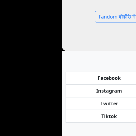
Fandom ਵੀਡੀਓ ਸ
Facebook
Instagram
Twitter
Tiktok