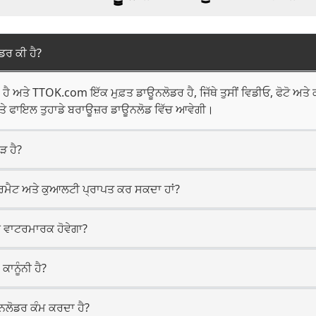
ਰ ਕੀ ਹੈ?
 ਅਤੇ TTOK.com ਇੱਕ ਮੁਫ਼ਤ ਡਾਊਨਲੋਡਰ ਹੈ, ਜਿੱਥੇ ਤੁਸੀਂ ਵਿਡੀਓ, ਫੋਟੋ ਅਤ
 ਅਤੇ ਫਾਇਲ ਤੁਹਾਡੇ ਬਰਾਊਜ਼ਰ ਡਾਊਨਲੋਡ ਵਿੱਚ ਆਵੇਗੀ।
ੜ ਹੈ?
ਾਰਮੈਟ ਅਤੇ ਕੁਆਲਟੀ ਪ੍ਰਾਪਤ ਕਰ ਸਕਦਾ ਹਾਂ?
 ਵਾਟਰਮਾਰਕ ਹੋਵੇਗਾ?
ਾਨੂੰਨੀ ਹੈ?
ਨਲੋਡਰ ਕੰਮ ਕਰਦਾ ਹੈ?