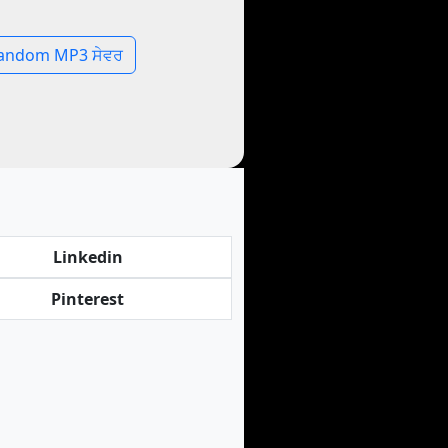
andom MP3 ਸੇਵਰ
Linkedin
Pinterest