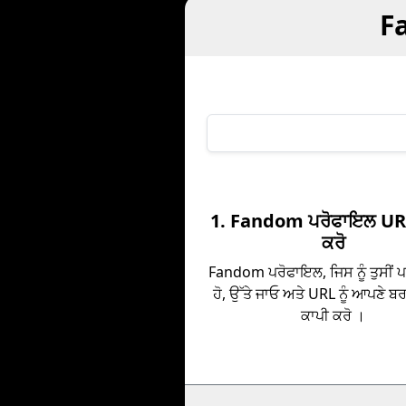
Fa
1. Fandom ਪਰੋਫਾਇਲ UR
ਕਰੋ
Fandom ਪਰੋਫਾਇਲ, ਜਿਸ ਨੂੰ ਤੁਸੀਂ 
ਹੋ, ਉੱਤੇ ਜਾਓ ਅਤੇ URL ਨੂੰ ਆਪਣੇ ਬਰ
ਕਾਪੀ ਕਰੋ ।