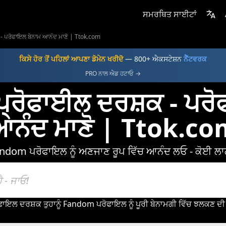
ਸਮਰਥਿਤ ਸਾਈਟਾਂ
- ਪਰੋਫਾਇਲ ਬੇਨਾਮ ਆਨੰਦ ਮਾਣੋ | Ttok.com
ਕਿਸੇ ਹੋਰ ਤੋਂ ਪਹਿਲਾਂ ਆਪਣਾ ਡੋਮੇਨ ਖਰੀਦੋ
— 800+ ਐਕਸਟੇਸ਼ਨ
ਨੈੱਟਵਰਕ
PRO ਨਾਲ ਐਡ ਹਟਾਓ →
ਰੋਫਾਈਲ ਦਰਸ਼ਕ - ਪਰੋ
ਨੰਦ ਮਾਣੋ | Ttok.c
ndom ਪਰੋਫਾਇਲ ਨੂੰ ਅਣਜਾਣ ਰੂਪ ਵਿੱਚ ਆਨੰਦ ਲਓ - ਕੋਈ ਲਾ
ਾਇਲ ਦਰਸ਼ਕ ਤੁਹਾਨੂੰ Fandom ਪਰੋਫਾਇਲ ਨੂੰ ਪੂਰੀ ਬੇਨਾਮਗੀ ਵਿੱਚ ਝਲਕਣ ਦ