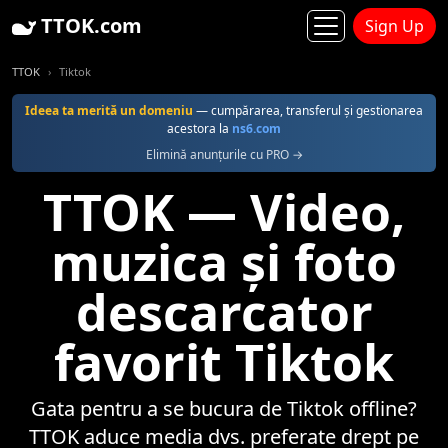
TTOK.com
Sign Up
TTOK
Tiktok
Ideea ta merită un domeniu
— cumpărarea, transferul şi gestionarea
acestora la
ns6.com
Elimină anunțurile cu PRO →
TTOK — Video,
muzica și foto
descarcator
favorit Tiktok
Gata pentru a se bucura de Tiktok offline?
TTOK aduce media dvs. preferate drept pe