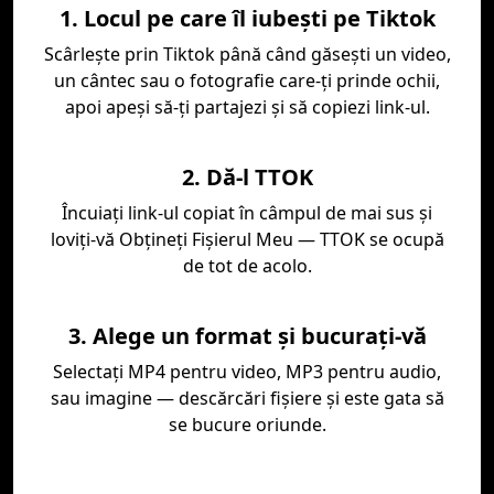
1. Locul pe care îl iubeşti pe Tiktok
Scârleşte prin Tiktok până când găseşti un video,
un cântec sau o fotografie care-ţi prinde ochii,
apoi apeşi să-ţi partajezi şi să copiezi link-ul.
2. Dă-l TTOK
Încuiaţi link-ul copiat în câmpul de mai sus şi
loviţi-vă Obţineţi Fişierul Meu — TTOK se ocupă
de tot de acolo.
3. Alege un format și bucurați-vă
Selectați MP4 pentru video, MP3 pentru audio,
sau imagine — descărcări fișiere și este gata să
se bucure oriunde.