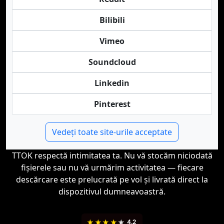
Bilibili
Vimeo
Soundcloud
Linkedin
Pinterest
Vedeți toate site-urile acceptate
TTOK respectă intimitatea ta. Nu vă stocăm niciodată
fișierele sau nu vă urmărim activitatea — fiecare
descărcare este prelucrată pe vol și livrată direct la
dispozitivul dumneavoastră.
★
★
★
★
★
4.2