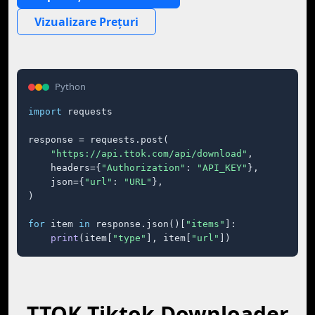
Vizualizare Prețuri
Python
import
 requests

response = requests.post(

"https://api.ttok.com/api/download"
,

    headers={
"Authorization"
: 
"API_KEY"
},

    json={
"url"
: 
"URL"
},

)

for
 item 
in
 response.json()[
"items"
]:

print
(item[
"type"
], item[
"url"
])
TTOK Tiktok Downloader