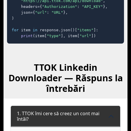
"https://api.ttok.com/api/download"
,

    headers={
"Authorization"
: 
"API_KEY"
},

    json={
"url"
: 
"URL"
},

)

for
 item 
in
 response.json()[
"items"
]:

print
(item[
"type"
], item[
"url"
])
TTOK Linkedin
Downloader — Răspuns la
întrebări
1. TTOK îmi cere să creez un cont mai
întâi?