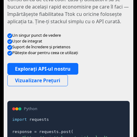
bucure de acelaşi rapid economisire pe care îl faci —
împărtăşeşte fiabilitatea Ttok cu oricine foloseşte
aplicaţia ta. Ţine-ţi stackul simplu cu o API curată.
Un singur punct de vedere
Ușor de integrat
Suport de încredere și prietenos
Plăteşte doar pentru ceea ce utilizaţi
Explorați API-ul nostru
Vizualizare Prețuri
Python
import
 requests

response = requests.post(
