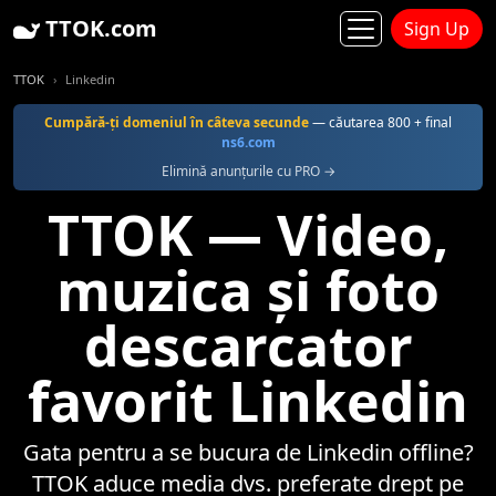
TTOK.com
Sign Up
TTOK
Linkedin
Cumpără-ţi domeniul în câteva secunde
— căutarea 800 + final
ns6.com
Elimină anunțurile cu PRO →
TTOK — Video,
muzica și foto
descarcator
favorit Linkedin
Gata pentru a se bucura de Linkedin offline?
TTOK aduce media dvs. preferate drept pe