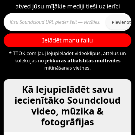
atved jūsu mīļākie mediji tieši uz ierīci
Pievienot
Ielādēt manu failu
* TTOK.com ļauj lejupielādēt videoklipus, attēlus un
kolekcijas no
jebkuras atbalstītas multivides
mitināšanas vietnes.
Kā lejupielādēt savu
iecienītāko Soundcloud
video, mūzika &
fotogrāfijas