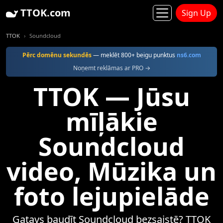
TTOK.com
Sign Up
TTOK
Soundcloud
Pērc domēnu sekundēs
— meklēt 800+ beigu punktus
ns6.com
Noņemt reklāmas ar PRO →
TTOK — Jūsu
mīļākie
Soundcloud
video, Mūzika un
foto lejupielāde
Gatavs baudīt Soundcloud bezsaistē? TTOK