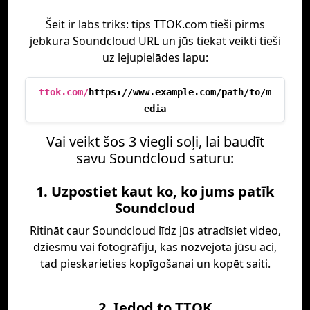
Šeit ir labs triks: tips TTOK.com tieši pirms
jebkura Soundcloud URL un jūs tiekat veikti tieši
uz lejupielādes lapu:
ttok.com/
https://www.example.com/path/to/m
edia
Vai veikt šos 3 viegli soļi, lai baudīt
savu Soundcloud saturu:
1. Uzpostiet kaut ko, ko jums patīk
Soundcloud
Ritināt caur Soundcloud līdz jūs atradīsiet video,
dziesmu vai fotogrāfiju, kas nozvejota jūsu aci,
tad pieskarieties kopīgošanai un kopēt saiti.
2. Iedod to TTOK