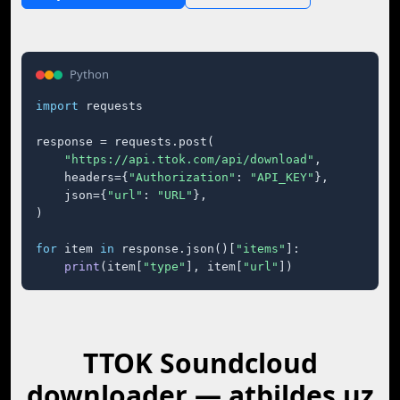
Python
import
 requests

response = requests.post(

"https://api.ttok.com/api/download"
,

    headers={
"Authorization"
: 
"API_KEY"
},

    json={
"url"
: 
"URL"
},

)

for
 item 
in
 response.json()[
"items"
]:

print
(item[
"type"
], item[
"url"
])
TTOK Soundcloud
downloader — atbildes uz