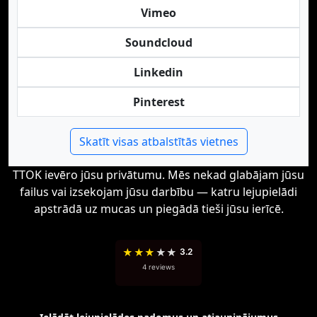
Vimeo
Soundcloud
Linkedin
Pinterest
Skatīt visas atbalstītās vietnes
TTOK ievēro jūsu privātumu. Mēs nekad glabājam jūsu
failus vai izsekojam jūsu darbību — katru lejupielādi
apstrādā uz mucas un piegādā tieši jūsu ierīcē.
★
★
★
★
★
3.2
4 reviews