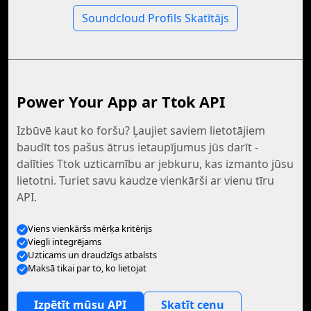
Soundcloud Profils Skatītājs
Power Your App ar Ttok API
Izbūvē kaut ko foršu? Ļaujiet saviem lietotājiem
baudīt tos pašus ātrus ietaupījumus jūs darīt -
dalīties Ttok uzticamību ar jebkuru, kas izmanto jūsu
lietotni. Turiet savu kaudze vienkārši ar vienu tīru
API.
Viens vienkāršs mērķa kritērijs
Viegli integrējams
Uzticams un draudzīgs atbalsts
Maksā tikai par to, ko lietojat
Izpētīt mūsu API
Skatīt cenu