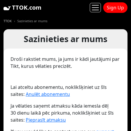
TTOK.com
Sign Up
TTOK
Sazinieties ar mums
Sazinieties ar mums
Droši rakstiet mums, ja jums ir kādi jautājumi par
Tikt, kurus vēlaties precizēt.
Lai atceltu abonementu, noklikšķiniet uz šīs
saites:
Anulēt abonementu
Ja vēlaties saņemt atmaksu kāda iemesla dēļ
30 dienu laikā pēc pirkuma, noklikšķiniet uz šīs
saites:
Pieprasīt atmaksu