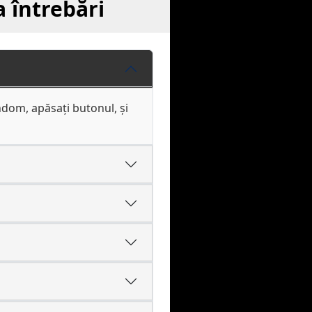
 întrebări
ndom, apăsați butonul, și