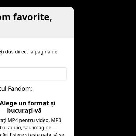
om favorite,
ți dus direct la pagina de
utul Fandom:
 Alege un format și
bucurați-vă
tați MP4 pentru video, MP3
tru audio, sau imagine —
ări fișiere și este gata să se