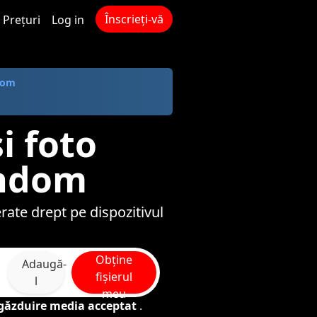
Înscrieți-vă
Prețuri
Log in
com
i foto
andom
ate drept pe dispozitivul
Obține
Adaugă-
fișierul
l
meu
e găzduire media acceptat
.