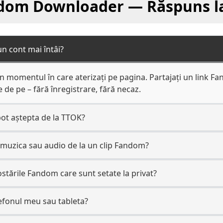
om Downloader — Răspuns la
un cont mai întâi?
n momentul în care aterizați pe pagina. Partajați un link Fa
de pe – fără înregistrare, fără necaz.
 pot aştepta de la TTOK?
muzica sau audio de la un clip Fandom?
stările Fandom care sunt setate la privat?
lefonul meu sau tableta?