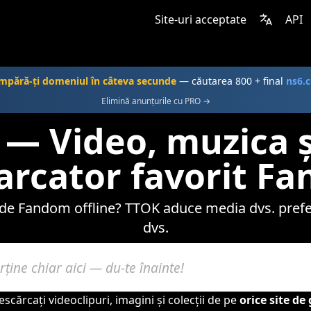
Site-uri acceptate
API
mpără-ţi domeniul în câteva secunde
— căutarea 800 + final
ns6.
Elimină anunțurile cu PRO →
— Video, muzica ș
arcator favorit F
de Fandom offline? TTOK aduce media dvs. prefer
dvs.
cărcați videoclipuri, imagini și colecții de pe
orice site d