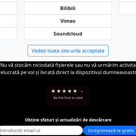
Bilibili
Vimeo
Soundcloud
Vedeți toate site-urile acceptate
 Nu vă stocăm niciodată fișierele sau nu vă urmărim activit
elucrată pe vol și livrată direct la dispozitivul dumneavoast
★
★
★
★
★
-
Be the first to rate!
Obține sfaturi și actualizări de descărcare
Inregistrează-te gratis