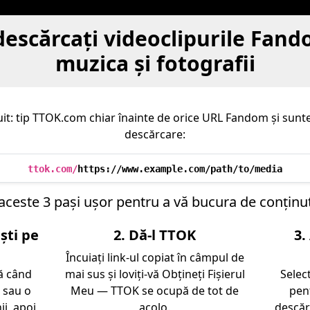
escărcaţi videoclipurile Fand
muzica şi fotografii
uit: tip TTOK.com chiar înainte de orice URL Fandom și sunte
descărcare:
ttok.com/
https://www.example.com/path/to/media
 aceste 3 paşi uşor pentru a vă bucura de conţin
eşti pe
2. Dă-l TTOK
3.
Încuiaţi link-ul copiat în câmpul de
ă când
mai sus şi loviţi-vă Obţineţi Fişierul
Selec
 sau o
Meu — TTOK se ocupă de tot de
pen
ii, apoi
acolo.
descărc