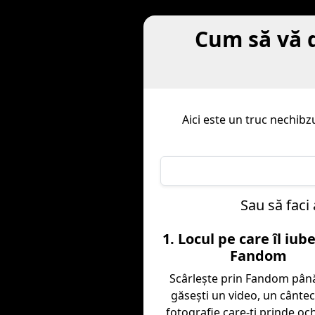
Cum să vă d
Aici este un truc nechibz
Sau să faci
1. Locul pe care îl iub
Fandom
Scârleşte prin Fandom pân
găseşti un video, un cântec
fotografie care-ţi prinde och