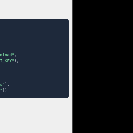
nload"
,

I_KEY"
},

s"
]:

"
])