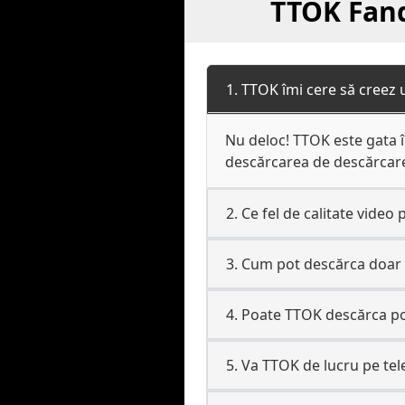
TTOK Fand
1. TTOK îmi cere să creez 
Nu deloc! TTOK este gata î
descărcarea de descărcare 
2. Ce fel de calitate video
3. Cum pot descărca doar 
4. Poate TTOK descărca po
5. Va TTOK de lucru pe te