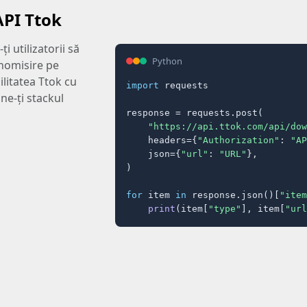
API Ttok
i utilizatorii să
Python
onomisire pe
ilitatea Ttok cu
import
 requests

ine-ţi stackul
response = requests.post(

"https://api.ttok.com/api/dow
    headers={
"Authorization"
: 
"AP
    json={
"url"
: 
"URL"
},

)

for
 item 
in
 response.json()[
"item
print
(item[
"type"
], item[
"url