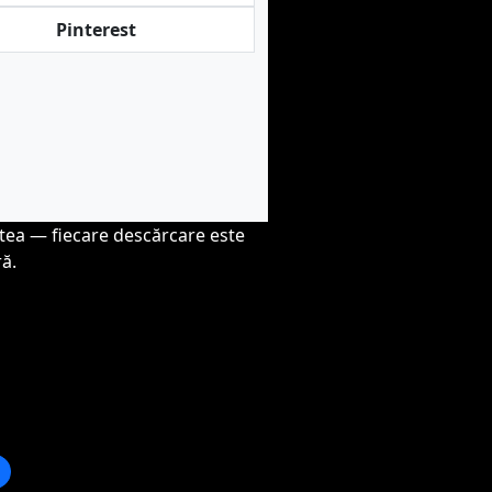
Pinterest
atea — fiecare descărcare este
ră.