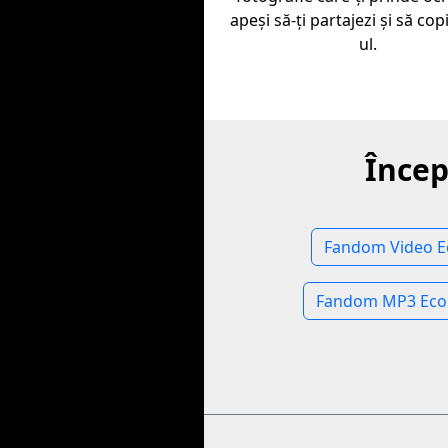
apeşi să-ţi partajezi şi să copi
ul.
Încep
Fandom Video 
Fandom MP3 Eco