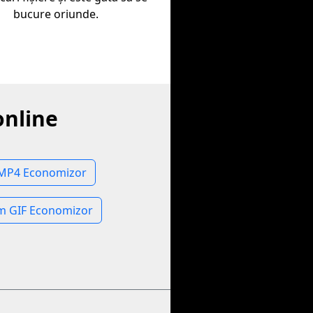
bucure oriunde.
online
MP4 Economizor
 GIF Economizor