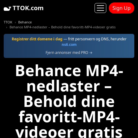
TTOK.com
Sign Up
TTOK
Behance
Behance MP4-nedlaster – Behold dine favoritt-MP4-videoer gratis
Registrer ditt domene i dag
— fritt personvern og DNS, herunder
ns6.com
Fjern annonser med PRO →
Behance MP4-
nedlaster –
Behold dine
favoritt-MP4-
videoer gratis