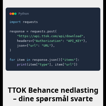
Python
import
 requests

response = requests.post(

"https://api.ttok.com/api/download"
,

    headers={
"Authorization"
: 
"API_KEY"
},

    json={
"url"
: 
"URL"
},

)

for
 item 
in
 response.json()[
"items"
]:

print
(item[
"type"
], item[
"url"
])
TTOK Behance nedlasting
– dine spørsmål svarte