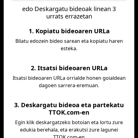
edo Deskargatu bideoak linean 3
urrats errazetan
1. Kopiatu bideoaren URLa
Bilatu edozein bideo sarean eta kopiatu haren
esteka.
2. Itsatsi bideoaren URLa
Itsatsi bideoaren URLa orrialde honen goialdean
dagoen sarrera-eremuan.
3. Deskargatu bideoa eta partekatu
TTOK.com-en
Egin klik deskargatzeko botoian eta lortu zure
edukia berehala, eta erakutsi zure lagunei
TTOK.com-en