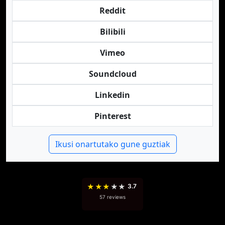
Reddit
Bilibili
Vimeo
Soundcloud
Linkedin
Pinterest
Ikusi onartutako gune guztiak
★
★
★
★
★
3.7
57 reviews