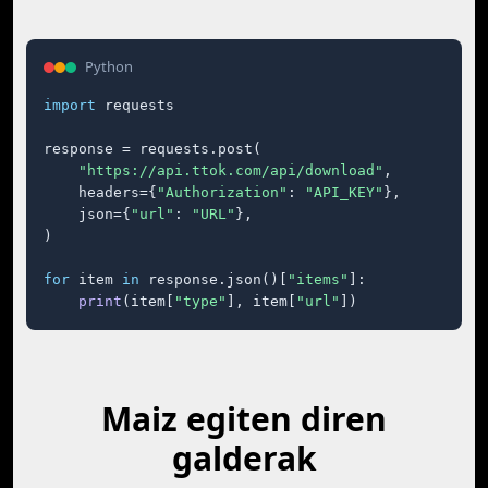
Python
import
 requests

response = requests.post(

"https://api.ttok.com/api/download"
,

    headers={
"Authorization"
: 
"API_KEY"
},

    json={
"url"
: 
"URL"
},

)

for
 item 
in
 response.json()[
"items"
]:

print
(item[
"type"
], item[
"url"
])
Maiz egiten diren
galderak