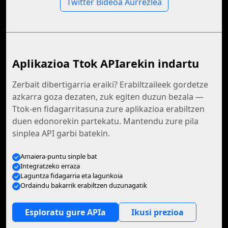
Twitter Bideoa Aurrezlea
Aplikazioa Ttok APIarekin indartu
Zerbait dibertigarria eraiki? Erabiltzaileek gordetze
azkarra goza dezaten, zuk egiten duzun bezala —
Ttok-en fidagarritasuna zure aplikazioa erabiltzen
duen edonorekin partekatu. Mantendu zure pila
sinplea API garbi batekin.
Amaiera-puntu sinple bat
Integratzeko erraza
Laguntza fidagarria eta lagunkoia
Ordaindu bakarrik erabiltzen duzunagatik
Esploratu gure APIa
Ikusi prezioa