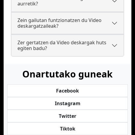
aurretik?
Zein gailutan funtzionatzen du Video
deskargatzaileak?
Zer gertatzen da Video deskargak huts
egiten badu?
Onartutako guneak
Facebook
Instagram
Twitter
Tiktok