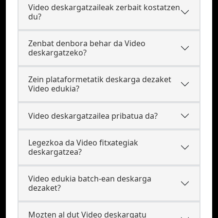
Video deskargatzaileak zerbait kostatzen
du?
Zenbat denbora behar da Video
deskargatzeko?
Zein plataformetatik deskarga dezaket
Video edukia?
Video deskargatzailea pribatua da?
Legezkoa da Video fitxategiak
deskargatzea?
Video edukia batch-ean deskarga
dezaket?
Mozten al dut Video deskargatu