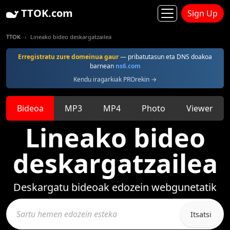
TTOK.com
Sign Up
TTOK
Lineako bideo deskargatzailea
Erregistratu zure domeinua gaur
— pribatutasun eta DNS doakoa
barnean
ns6.com
Kendu iragarkiak PROrekin →
Bideoa
MP3
MP4
Photo
Viewer
Lineako bideo
deskargatzailea
Deskargatu bideoak edozein webgunetatik
Itsatsi