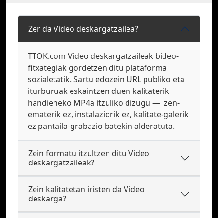
Zer da Video deskargatzailea?
TTOK.com Video deskargatzaileak bideo-
fitxategiak gordetzen ditu plataforma
sozialetatik. Sartu edozein URL publiko eta
iturburuak eskaintzen duen kalitaterik
handieneko MP4a itzuliko dizugu — izen-
ematerik ez, instalaziorik ez, kalitate-galerik
ez pantaila-grabazio batekin alderatuta.
Zein formatu itzultzen ditu Video
deskargatzaileak?
Zein kalitatetan iristen da Video
deskarga?