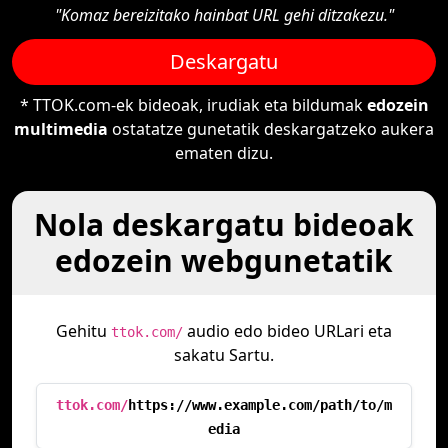
"Komaz bereizitako hainbat URL gehi ditzakezu."
Deskargatu
* TTOK.com-ek bideoak, irudiak eta bildumak
edozein
multimedia
ostatatze gunetatik deskargatzeko aukera
ematen dizu.
Nola deskargatu bideoak
edozein webgunetatik
Gehitu
audio edo bideo URLari eta
ttok.com/
sakatu Sartu.
ttok.com/
https://www.example.com/path/to/m
edia