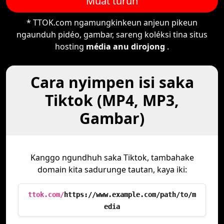
Muat turun
* TTOK.com ngamungkinkeun anjeun pikeun
ngaunduh pidéo, gambar, sareng koléksi tina situs
hosting
média anu dirojong
.
Cara nyimpen isi saka
Tiktok (MP4, MP3,
Gambar)
Kanggo ngundhuh saka Tiktok, tambahake
domain kita sadurunge tautan, kaya iki:
ttok.com/
https://www.example.com/path/to/m
edia