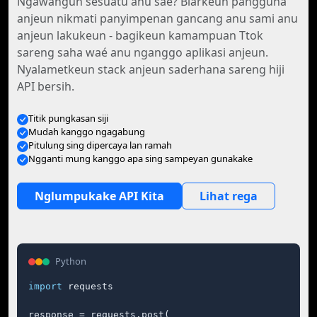
Ngawangun sesuatu anu saé? Biarkeun pangguna
anjeun nikmati panyimpenan gancang anu sami anu
anjeun lakukeun - bagikeun kamampuan Ttok
sareng saha waé anu nganggo aplikasi anjeun.
Nyalametkeun stack anjeun saderhana sareng hiji
API bersih.
Titik pungkasan siji
Mudah kanggo ngagabung
Pitulung sing dipercaya lan ramah
Ngganti mung kanggo apa sing sampeyan gunakake
Nglumpukake API Kita
Lihat rega
Python
import
 requests

response = requests.post(
