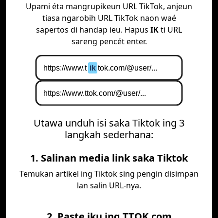
Upami éta mangrupikeun URL TikTok, anjeun
tiasa ngarobih URL TikTok naon waé
sapertos di handap ieu. Hapus
IK
ti URL
sareng pencét enter.
Utawa unduh isi saka Tiktok ing 3
langkah sederhana:
1. Salinan media link saka Tiktok
Temukan artikel ing Tiktok sing pengin disimpan
lan salin URL-nya.
2. Paste iku ing TTOK.com