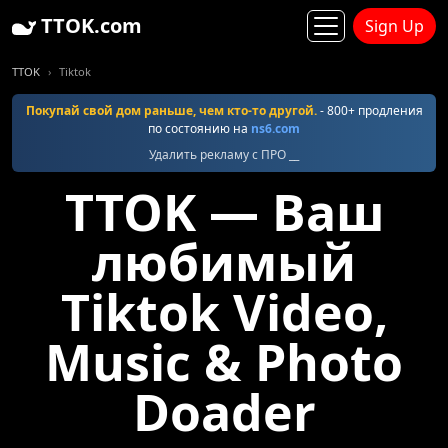
TTOK.com
Sign Up
TTOK
Tiktok
Покупай свой дом раньше, чем кто-то другой.
- 800+ продления
по состоянию на
ns6.com
Удалить рекламу с ПРО __
TTOK — Ваш
любимый
Tiktok Video,
Music & Photo
Doader