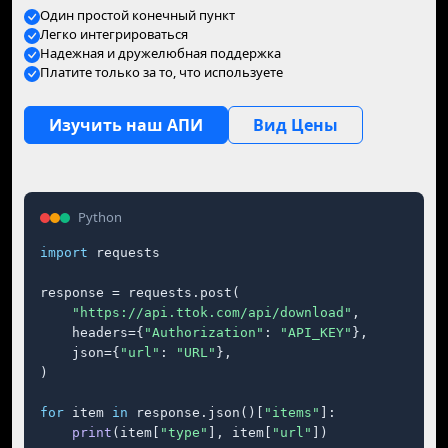
Один простой конечный пункт
Легко интегрироваться
Надежная и дружелюбная поддержка
Платите только за то, что используете
Изучить наш АПИ
Вид Цены
Python
import
 requests

response = requests.post(

"https://api.ttok.com/api/download"
,

    headers={
"Authorization"
: 
"API_KEY"
},

    json={
"url"
: 
"URL"
},

)

for
 item 
in
 response.json()[
"items"
]:

print
(item[
"type"
], item[
"url"
])