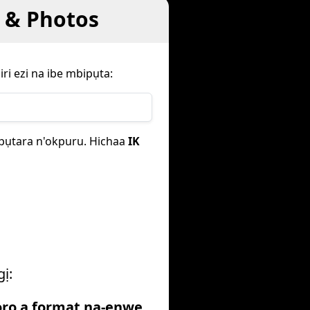
c & Photos
ri ezi na ibe mbipụta:
ipụtara n'okpuru. Hichaa
IK
gị:
ọrọ a format na-enwe