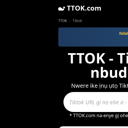
TTOK.com
TTOK
Tiktok
Ndeb
TTOK - T
nbuda
Nwere ike ịnụ ụtọ Ti
* TTOK.com na-enye gị oher