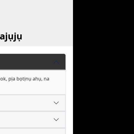
ajụjụ
ok, pịa bọtịnụ ahụ, na