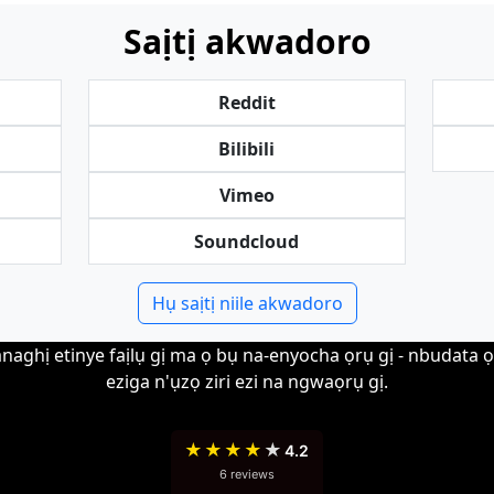
Saịtị akwadoro
Reddit
Bilibili
Vimeo
Soundcloud
Hụ saịtị niile akwadoro
anaghị etinye faịlụ gị ma ọ bụ na-enyocha ọrụ gị - nbudata 
eziga n'ụzọ ziri ezi na ngwaọrụ gị.
★
★
★
★
★
4.2
6 reviews