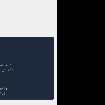
nload"
,

I_KEY"
},

s"
]:

"
])