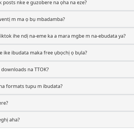
k posts nke e guzobere na ọha na eze?
kwentị m ma ọ bụ mbadamba?
Tiktok ihe ndị na-eme ka a mara mgbe m na-ebudata ya?
re ike ibudata maka free ụbọchị ọ bụla?
ụ downloads na TTOK?
ị na formats tupu m ibudata?
ere?
ghị aha?