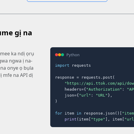
me gị na
 mee ka ndị ọrụ
Python
gwa ngwa ị na-
import
 requests

 na onye ọ bụla
dị mfe na API dị
response = requests.post(

"https://api.ttok.com/api/dow
    headers={
"Authorization"
: 
"AP
    json={
"url"
: 
"URL"
},

)

for
 item 
in
 response.json()[
"item
print
(item[
"type"
], item[
"url