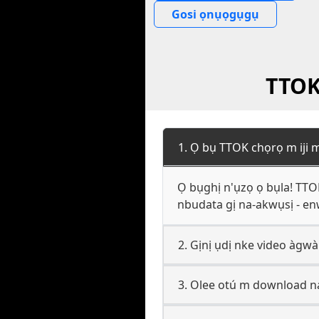
Gosi ọnụọgụgụ
TTOK
1. Ọ bụ TTOK chọrọ m iji
Ọ bụghị n'ụzọ ọ bụla! TTOK
nbudata gị na-akwụsị - e
2. Gịnị ụdị nke video àgwà
3. Olee otú m download na