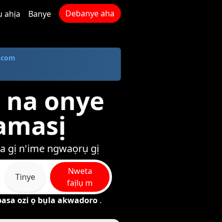
Debanye aha
ụ ahịa
Banye
.com
u na onye
 amasị
a gị n'ime ngwaọrụ gị
Nweta
Tinye
faịlụ m
asa ozi ọ bụla akwadoro
.