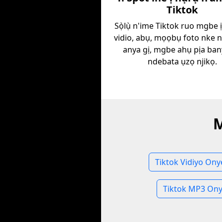
Tiktok
Sọ̀lụ̀ n'ime Tiktok ruo mgbe 
vidio, abụ, mọọbụ foto nke 
anya gị, mgbe ahụ pịa ban
ndebata ụzọ njikọ.
M
Tiktok Vidiyo On
Tiktok MP3 On