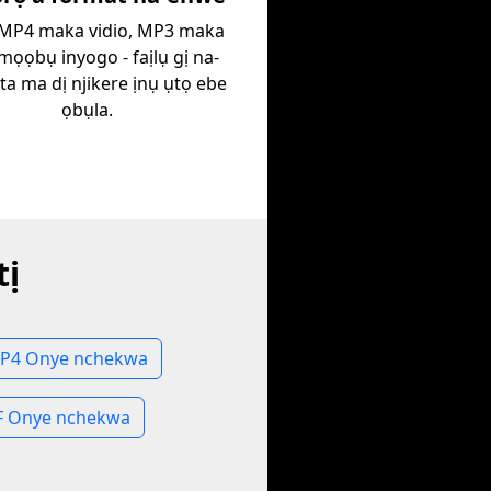
MP4 maka vidio, MP3 maka
mọọbụ inyogo - faịlụ gị na-
a ma dị njikere ịnụ ụtọ ebe
ọbụla.
tị
MP4 Onye nchekwa
IF Onye nchekwa