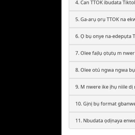
4. Can TTOK ibudata Tikto
5. Ga-arụ ọrụ TTOK na e
6. Ọ bụ onye na-edepụta 
7. Olee faịlụ ọtụtụ m nwe
8. Olee otú ngwa ngwa b
9. M nwere ike ịhụ niile d
10. Gịnị bụ format gbanw
11. Nbudata ọdịnaya enwe