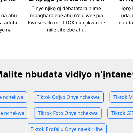
Tinye njikọ gị debatatara n'ime
Họrọ 
ị na-ahụ
mpaghara ebe ahụ n'elu wee pịa
ụda, 
na-adọta
Kwụsị Faịlụ m - TTOK na-ejikwa ihe
ebudat
ye na
niile site ebe ahụ.
alite nbudata vidiyo n'ịntane
ye nchekwa
Tiktok Ọdịyo Onye nchekwa
Tiktok 
ye nchekwa
Tiktok Foto Onye nchekwa
Tiktok G
Tiktok Profaịlụ Onye na-ekiri ihe