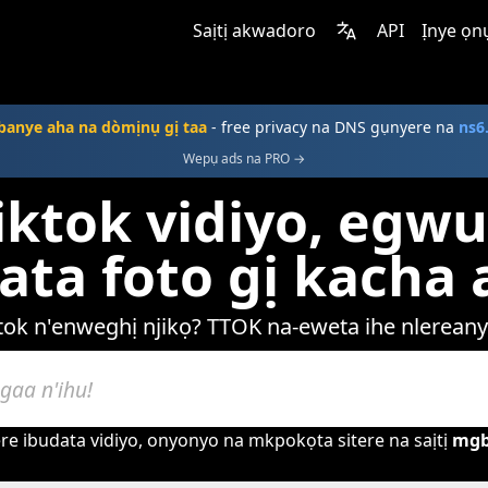
Saịtị akwadoro
API
Ịnye ọn
anye aha na dòmịnụ gị taa
- free privacy na DNS gụnyere na
ns6
Wepụ ads na PRO →
iktok vidiyo, egw
ta foto gị kacha
ktok n'enweghị njikọ? TTOK na-eweta ihe nlereany
e ibudata vidiyo, onyonyo na mkpokọta sitere na saịtị
mgb