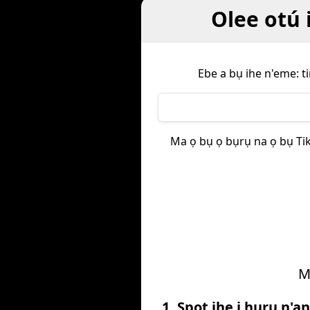
Olee otú 
Ebe a bụ ihe n'eme: t
Ma ọ bụ ọ bụrụ na ọ bụ Ti
Ma
1. Spot ihe ị hụrụ n'a