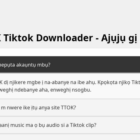
 Tiktok Downloader - Ajụjụ gị 
 mepụta akaụntụ mbụ?
 dị njikere mgbe ị na-abanye na ibe ahụ. Kpọkọta njikọ Tikt
nweghị ndebanye aha, enweghị nsogbu.
 m nwere ike ịtụ anya site TTOK?
anị music ma ọ bụ audio si a Tiktok clip?