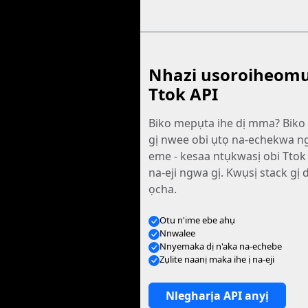
Nhazi usoroiheomu
Ttok API
Biko mepụta ihe dị mma? Biko
gị nwee obi ụtọ na-echekwa n
eme - kesaa ntụkwasị obi Ttok
na-eji ngwa gị. Kwụsị stack gị 
ọcha.
Otu n'ime ebe ahụ
Nnwalee
Nnyemaka dị n'aka na-echebe
Zụlite naanị maka ihe ị na-eji
Nlegharịa API anyị