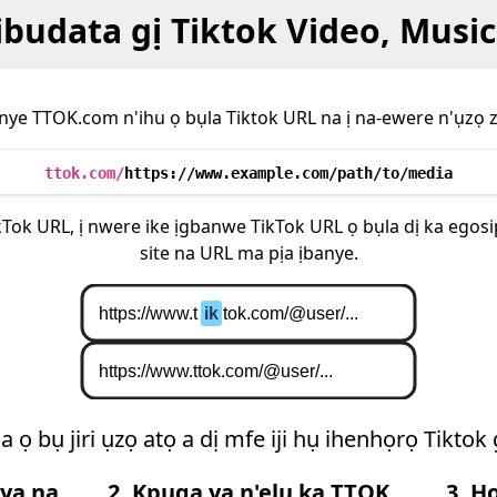
ibudata gị Tiktok Video, Musi
inye TTOK.com n'ihu ọ bụla Tiktok URL na ị na-ewere n'ụzọ zi
ttok.com/
https://www.example.com/path/to/media
kTok URL, ị nwere ike ịgbanwe TikTok URL ọ bụla dị ka egos
site na URL ma pịa ịbanye.
 ọ bụ jiri ụzọ atọ a dị mfe iji hụ ihenhọrọ Tiktok 
nya na
2. Kpụga ya n'elu ka TTOK
3. H