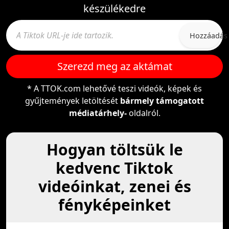
készülékedre
Hozzáadás
Szerezd meg az aktámat
* A TTOK.com lehetővé teszi videók, képek és
gyűjtemények letöltését
bármely támogatott
médiatárhely-
oldalról.
Hogyan töltsük le
kedvenc Tiktok
videóinkat, zenei és
fényképeinket