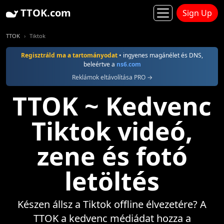
TTOK.com
Sign Up
TTOK
Tiktok
Regisztráld ma a tartományodat
• ingyenes magánélet és DNS,
beleértve a
ns6.com
Reklámok eltávolítása PRO →
TTOK ~ Kedvenc
Tiktok videó,
zene és fotó
letöltés
Készen állsz a Tiktok offline élvezetére? A
TTOK a kedvenc médiádat hozza a