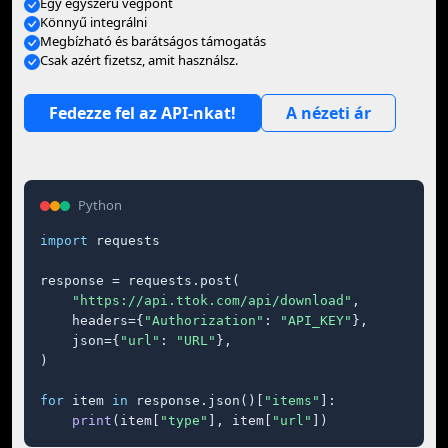
Egy egyszerű végpont
Könnyű integrálni
Megbízható és barátságos támogatás
Csak azért fizetsz, amit használsz.
Fedezze fel az API-nkat!
A nézeti ár
Python
import
 requests

response = requests.post(

"https://api.ttok.com/api/download"
,

    headers={
"Authorization"
: 
"API_KEY"
},

    json={
"url"
: 
"URL"
},

)

for
 item 
in
 response.json()[
"items"
]:

print
(item[
"type"
], item[
"url"
])