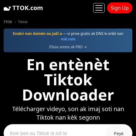
TTOK.com
Sign Up
TTOK
Tiktok
Enskri non domèn ou jodi a
— vi prive gratis ak DNS ki enkli nan
ns6.com
Efase anons ak PRO →
En entènèt
Tiktok
Downloader
Télécharger videyo, son ak imaj soti nan
Tiktok nan kèk segonn
Peye