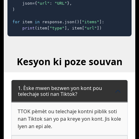
    json={
"url"
: 
"URL"
},

)

for
 item 
in
 response.json()[
"items"
]:

print
(item[
"type"
], item[
"url"
])
Kesyon ki poze souvan
1. Èske mwen bezwen yon kont pou
telechaje soti nan Tiktok?
TTOK pèmèt ou telechaje kontni piblik soti
nan Tiktok san yo pa kreye yon kont. Jis kole
lyen an epi ale.