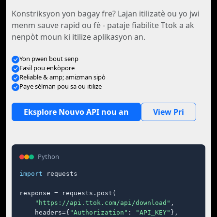
Konstriksyon yon bagay fre? Lajan itilizatè ou yo jwi
menm sauve rapid ou fè - pataje fiabilite Ttok a ak
nenpòt moun ki itilize aplikasyon an.
Yon pwen bout senp
Fasil pou enkòpore
Reliable & amp; amizman sipò
Paye sèlman pou sa ou itilize
Eksplore Nouvo API nou an
View Pri
Python
import
 requests

response = requests.post(

"https://api.ttok.com/api/download"
,

    headers={
"Authorization"
: 
"API_KEY"
},
