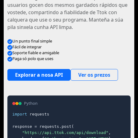
usuarios gocen dos mesmos gardados rápidos que
vostede, compartindo a fiabilidade de Ttok con
calquera que use o seu programa. Manteña a súa
pila sinxela cunha API limpa.
Un punto final simple
Fácil de integrar
Soporte fiable e amigable
Paga só polo que uses
Explorar a nosa API
Ver os prezos
Python
import
 requests

response = requests.post(

"https://api.ttok.com/api/download"
,
