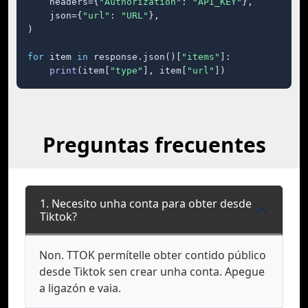
    headers={
"Authorization"
: 
"API_KEY"
},

    json={
"url"
: 
"URL"
},

)

for
 item 
in
 response.json()[
"items"
]:

print
(item[
"type"
], item[
"url"
])
Preguntas frecuentes
1. Necesito unha conta para obter desde
Tiktok?
Non. TTOK permítelle obter contido público
desde Tiktok sen crear unha conta. Apegue
a ligazón e vaia.