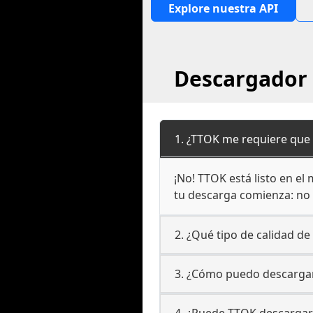
Explore nuestra API
Descargador 
1. ¿TTOK me requiere que
¡No! TTOK está listo en el
tu descarga comienza: no 
2. ¿Qué tipo de calidad d
3. ¿Cómo puedo descargar 
4. ¿Puede TTOK descargar 