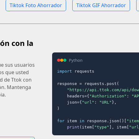
Tiktok Foto Ahorrador
Tiktok GIF Ahorrador
ión con la
Python
ue sus usuarios
import
 requests

os que usted
ad de Ttok con
response = requests.post(

ión. Mantenga
"https://api.ttok.com/api/dow
ia.
    headers={
"Authorization"
: 
"AP
    json={
"url"
: 
"URL"
},

)

for
 item 
in
 response.json()[
"item
print
(item[
"type"
], item[
"url