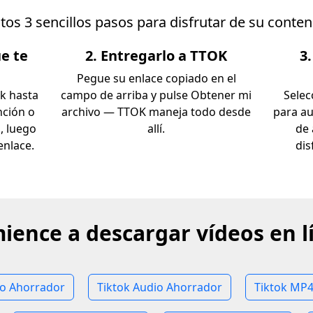
os 3 sencillos pasos para disfrutar de su conten
ue te
2. Entregarlo a TTOK
3
Pegue su enlace copiado en el
ok hasta
campo de arriba y pulse Obtener mi
Selec
nción o
archivo — TTOK maneja todo desde
para au
n, luego
allí.
de 
enlace.
dis
ience a descargar vídeos en l
eo Ahorrador
Tiktok Audio Ahorrador
Tiktok MP