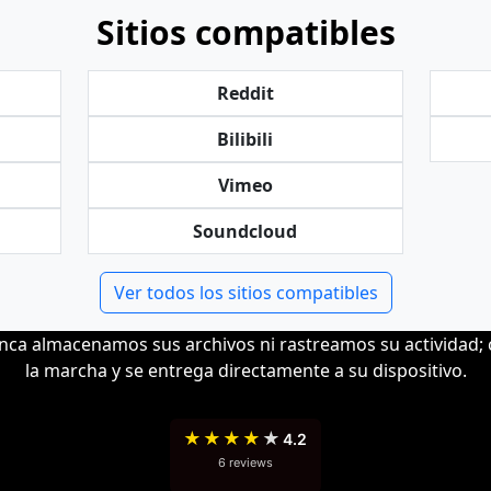
Sitios compatibles
Reddit
Bilibili
Vimeo
Soundcloud
Ver todos los sitios compatibles
nca almacenamos sus archivos ni rastreamos su actividad;
la marcha y se entrega directamente a su dispositivo.
★
★
★
★
★
4.2
6 reviews