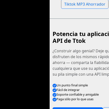
Tiktok MP3 Ahorrador
Potencia tu aplicac
API de Ttok
¿Construir algo genial? Deje q
disfruten de los mismos rápid
ahorra — comparta la fiabilid
cualquiera que use su aplicac
su pila simple con una API limp
Un punto final simple
Fácil de integrar
Soporte confiable y amigable
Paga sólo por lo que usas