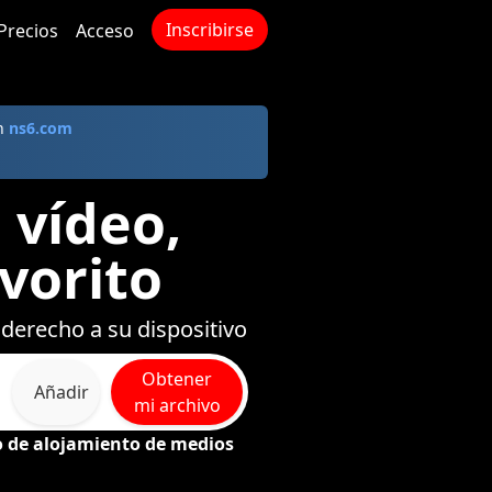
Inscribirse
Precios
Acceso
en
ns6.com
 vídeo,
vorito
 derecho a su dispositivo
Obtener
Añadir
mi archivo
io de alojamiento de medios