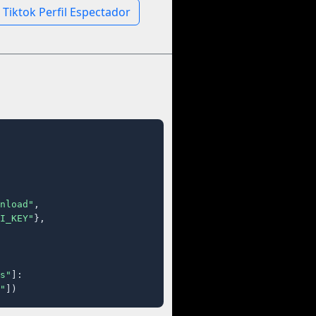
Tiktok Perfil Espectador
nload"
,

I_KEY"
},

s"
]:

"
])