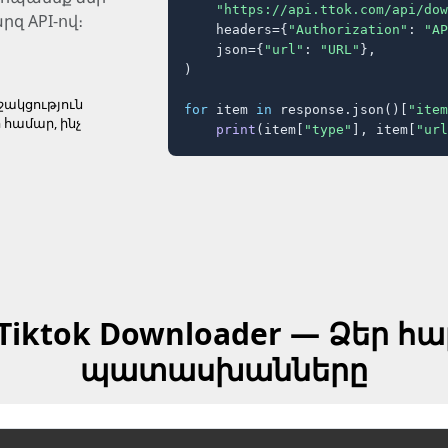
"https://api.ttok.com/api/dow
զ API-ով։
    headers={
"Authorization"
: 
"AP
    json={
"url"
: 
"URL"
},

)

ակցություն
for
 item 
in
 response.json()[
"item
 համար, ինչ
print
(item[
"type"
], item[
"url
Tiktok Downloader — Ձեր հ
պատասխանները