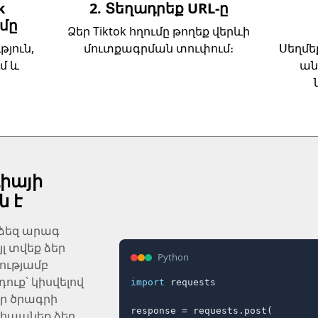
k
2. Տեղադրեք URL-ը
ւմը
Ձեր Tiktok հղումը թողեք վերևի
յուն,
մուտքագրման տուփում։
Սեղմե
ւմ և
ան
գիայի
ն է
 ձեզ արագ
լ տվեք ձեր
Python
ությամբ
ուք՝ կիսվելով
import
 requests

եր ծրագրի
response = requests.post(

ահպանեք ձեր