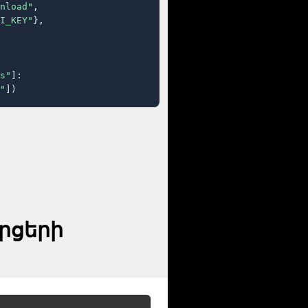
nload"
,

I_KEY"
},

s"
]:

"
])
արցերի