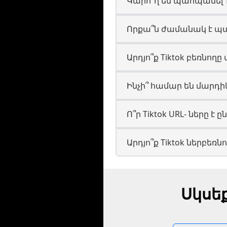
Կարո՞ղ եմ պահպանել 
Որքա՞ն ժամանակ է պահ
Արդյո՞ք Tiktok բեռնողը
Ինչի՞ համար են մարդիկ
Ո՞ր Tiktok URL- ները է ը
Արդյո՞ք Tiktok ներբեռ
Սկսե