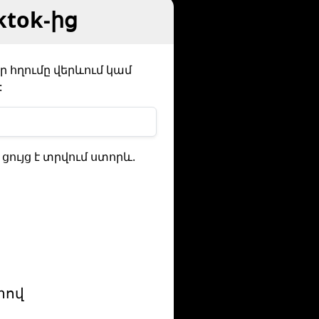
ktok-ից
եր հղումը վերևում կամ
:
ցույց է տրվում ստորև.
րով