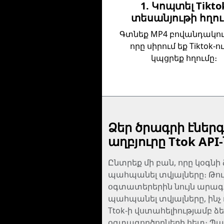
1. Կոպտել Tikto
տեսանյութի հղո
Գտնեք MP4 բովանդակութ
որը սիրում եք Tiktok-ո
կպցրեք հղումը։
Ձեր ծրագրի էներ
աղբյուրը Ttok API-
Ընտրեք մի բան, որը կօգնի
պահպանել տվյալները։ Թույ
օգտատերերին նույն արագ
պահպանել տվյալները, ինչ դ
Ttok-ի վստահելիությամբ ձ
օգտագործողների հետ։ Պ