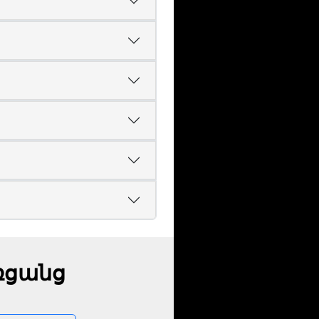
ռցանց