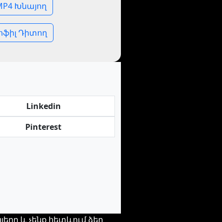
 MP4 Խնայող
րոֆիլ Դիտող
Linkedin
Pinterest
լերը և չենք հետևում ձեր