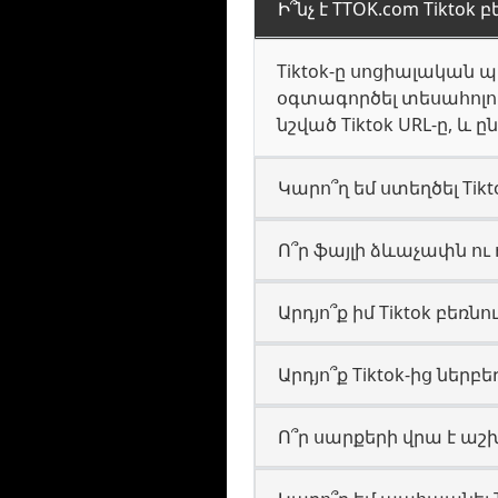
Ի՞նչ է TTOK.com Tiktok 
Tiktok-ը սոցիալական պ
օգտագործել տեսահոլով
նշված Tiktok URL-ը, և
Կարո՞ղ եմ ստեղծել Tik
Ո՞ր ֆայլի ձևաչափն ու 
Արդյո՞ք իմ Tiktok բեռն
Արդյո՞ք Tiktok-ից ներբ
Ո՞ր սարքերի վրա է աշխ