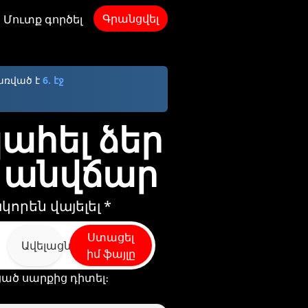
Գրանցվել
Մուտք գործել
առված է
6. էջ
պահել ձեր
ր անվճար
որեն վայելել *
Ստացել
Ավելացնել
իմ ֆայլը
ացած սարքից դիտել։