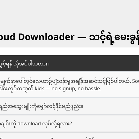
d Downloader — သင့်ရဲ့မေးခွန်
ဖွင့်ရန် လိုအပ်ပါသလား။
ျက်နှာပေါ်တွင်လေယာဉ်ပျံသန်းမှုအချိန်အဆင်သင့်ဖြစ်ပါတယ်. Sou
၏ဒေါင်းလုပ်ကထွက် kick — no signup, no hassle.
်အသွေးမျိုးကိုမျှော်လင့်နိုင်မည်နည်း။
ချင်းကို download လုပ်လို့ရလား?