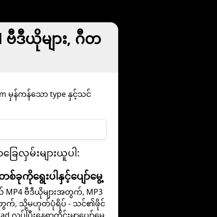
ဒီယိုများ, ဂီတ
မှန်ကန်သော type နှင့်သင်
ခြေလှမ်းများယူပါ:
ံတစ်ခုကိုရွေးပါနှင့်ပျော်မွေ့
ယ် MP4 ဗီဒီယိုများအတွက်, MP3
်, သို့မဟုတ်ပုံရိပ် - သင်၏ဖိုင်
 လုပ်ပြီးနေရာတိုင်းမှာပျော်မွေ့