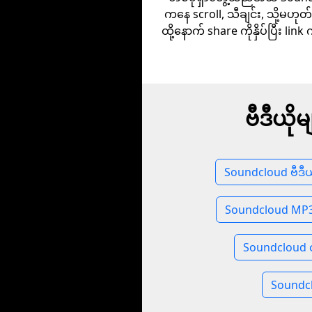
ကနေ scroll, သီချင်း, သို့မဟုတ်
ထို့နောက် share ကိုနှိပ်ပြီး link 
ဗီဒီယို
Soundcloud ဗီဒီယ
Soundcloud MP3
Soundcloud လ
Soundcl