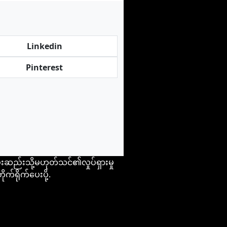
Linkedin
Pinterest
းဆည်းသို့မဟုတ်သင်၏လှုပ်ရှားမှု
က်ရိုက်ပေးပို့.