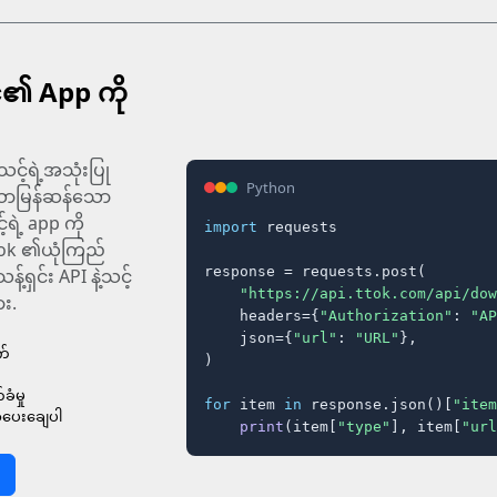
်၏ App ကို
င့်ရဲ့အသုံးပြု
Python
ောမြန်ဆန်သော
့ရဲ့ app ကို
import
 requests

tok ၏ယုံကြည်
response = requests.post(

ရှင်း API နဲ့သင့်
"https://api.ttok.com/api/dow
ား.
    headers={
"Authorization"
: 
"AP
    json={
"url"
: 
"URL"
},

က်
)

ံမှု
for
 item 
in
 response.json()[
"item
ပေးချေပါ
print
(item[
"type"
], item[
"url