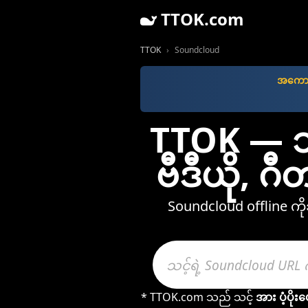
TTOK.com
TTOK
Soundcloud
အကောင်
TTOK — သင
ဗီဒီယို, 
Soundcloud offline ကိ
* TTOK.com သည် သင့်
အား ပံ့ပိ