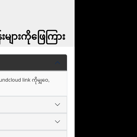
းများကိုဖြေကြား
ndcloud link ကိုမျှဝေ,