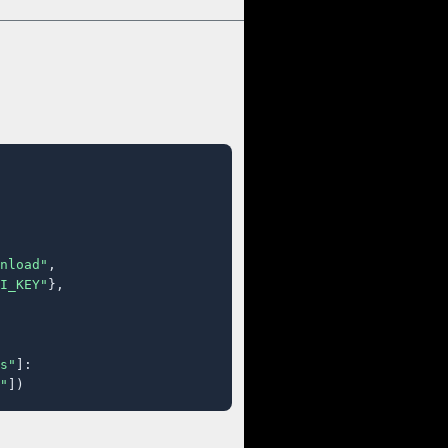
nload"
,

I_KEY"
},

s"
]:

"
])