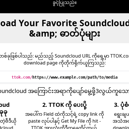
ခွင့်ပြုသည်။
ad Your Favorite Soundcloud ဗီ
&amp; ဓာတ်ပုံများ
်ခုဖြစ်ပါသည်: မည်သည့် Soundcloud URL ကိုရှေ့မှာ TTOK.com 
download page ကိုတိုက်ရိုက်ယူကြသည်:
ttok.com/
https://www.example.com/path/to/media
undcloud အကြောင်းအရာကိုပျော်မွေ့ဖို့3လွယ်ကူသော
loud
2. TTOK ကို ပေးပို့
3. ပုံစ
ုခု
အပေါ်က Field ထဲကိုသင့်ရဲ့ copy link ကို
ရွေးချ
့ဗီဒီယို
paste လုပ်ပါနှင့် Get My File ကို hit -
အသံအတွက
dcloud
TTOK အားလုံးကိုဒီကနေကိုင်တွယ်.
download