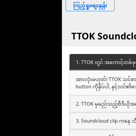
ကြည့်ရှုစျေးနှုန်း
TTOK Soundclou
1. TTOK တွင် အကောင့်တစ်ခု
အားလုံးမဟုတ်! TTOK သင်စာမ
button ကိုနှိပ်ပါ, နှင့်သင်
2. TTOK မှမည်သည့်ဗီဒီယိုအရည
3. Soundcloud clip ကနေ သီ