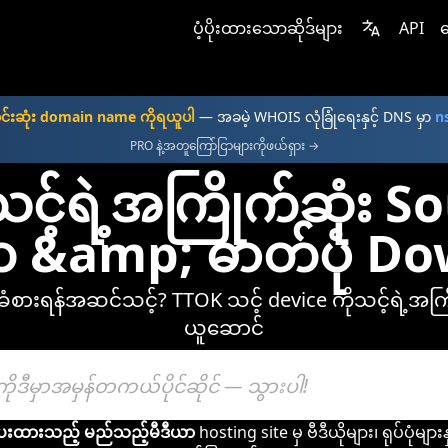
ပံ့ပိုးထားသောဆိုဒ်များ
API
ဈ
းဆုံး domain name ကိုရယူပါ
— အခမဲ့ WHOIS လုံခြုံရေးနှင့် DNS မှာ
n
PRO နဲ့အတူကြော်ငြာများကိုဖယ်ရှား →
့်ရဲ့အကြိုက်ဆုံး 
ဂီတ &amp; ဓာတ်ပုံ 
ုခံစားရန်အဆင်သင့်? TTOK သင့် device ကိုသင့်ရဲ့အကြ
ယူဆောင်
ုးပေးထားသည့် မည်သည့်မီဒီယာ
hosting site မှ ဗီဒီယိုများ၊ ရုပ်ပုံများ