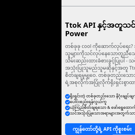
Ttok API နှင့်အတူသင
Power
တစ်ခုခု cool ကိုဆောက်လုပ်ရေး? သ
သူများကိုသင်လုပ်နေသောတူညီသ
သိမ်းဆည်းထားခံစားခွင့်ပြုပါ - သင်
အသုံးပြုသူမည်သူမဆိုနှင့်အတူ T
စိတ်ချရမှုမျှဝေ. တစ်ခုတည်းသောသန့်
ရဲ့အစုလိုက်အပြုံလိုက်ရိုးရှင်းစွာထ
ရိုးရှင်းတဲ့ တစ်ခုတည်းသော နိဂုံးချုပ်ချ
ပေါင်းစည်းရန်လွယ်ကူ
ယုံကြည်စိတ်ချရသော & ဖော်ရွေထောက်ခ
သင်အသုံးပြုသောအရာများအတွက်သာ
ကျွန်တော်တို့ရဲ့ API ကိုစူးစမ်း