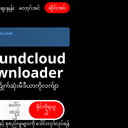
ဆိုင်းအပ်
ေးနှုန်း
လော့ဂ်အင်
s6.com
Soundcloud
Downloader
ိုက်ဆုံးမီဒီယာကိုလက်ျာ
ပေါင်း
ဖိုင်ကိုရယူ
ထည့်
ပါ
ပါ
နှင့် စုစည်းမှုများကို ဒေါင်းလုဒ်လုပ်ရန်