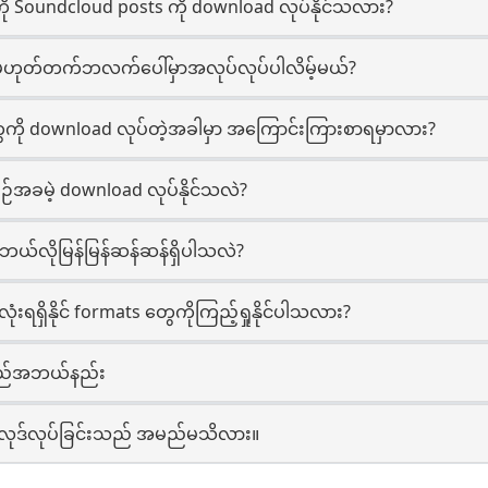
 ကို Soundcloud posts ကို download လုပ်နိုင်သလား?
သို့မဟုတ်တက်ဘလက်ပေါ်မှာအလုပ်လုပ်ပါလိမ့်မယ်?
ေကို download လုပ်တဲ့အခါမှာ အကြောင်းကြားစာရမှာလား?
ဉ်အခမဲ့ download လုပ်နိုင်သလဲ?
 ဘယ်လိုမြန်မြန်ဆန်ဆန်ရှိပါသလဲ?
ံးရရှိနိုင် formats တွေကိုကြည့်ရှုနိုင်ပါသလား?
ေ့သည်အဘယ်နည်း
းလုဒ်လုပ်ခြင်းသည် အမည်မသိလား။