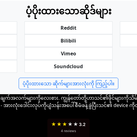
ပံ့ပိုးထားသောဆိုဒ်များ
Reddit
Bilibili
Vimeo
Soundcloud
ပံ့ပိုးထားသော ဆိုက်များအားလုံးကို ကြည့်ပါ။
ချက်အလက်များကိုလေးစား. ကျွန်တော်တို့ဟာသင်၏ဖိုင်များကိုသိမ်
 အားလုံးဒေါင်းလုပ်ကိုပျံသန်းအပေါ်စီမံခန့်ခွဲပြီးသင်၏ device ကိုတို
★
★
★
★
★
3.2
4 reviews