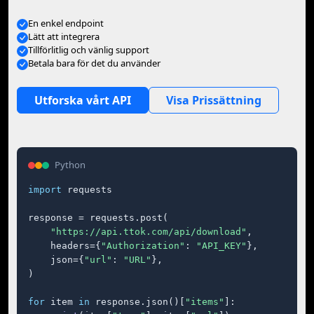
En enkel endpoint
Lätt att integrera
Tillförlitlig och vänlig support
Betala bara för det du använder
Utforska vårt API
Visa Prissättning
Python
import
 requests

response = requests.post(

"https://api.ttok.com/api/download"
,

    headers={
"Authorization"
: 
"API_KEY"
},

    json={
"url"
: 
"URL"
},

)

for
 item 
in
 response.json()[
"items"
]:
