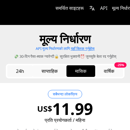
समर्थित साइटहरू
API
मूल्य निर्धा
मूल्य निर्धारण
API मूल्य निर्धारणको लागि
यहाँ क्लिक गर्नुहोस्
💸 30-दिन पैसा-ब्याक ग्यारेन्टी
🔒 सुरक्षित भुक्तानी
⏰ जुनसुकै बेला रद्द गर्नुहोस्
-25%
24h
साप्ताहिक
मासिक
वार्षिक
सबैभन्दा लोकप्रिय
11.99
US$
प्रति प्रयोगकर्ता / महिना