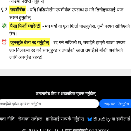
अडियो प्राप्त गर्नुहोस्
💬
उपशीर्षक
- यदि भिडियोसँग उपशीर्षक उपलब्ध छ भने तिनीहरूलाई थप्न
सक्षम हुनुहोस्
💸
पैसा फिर्ता ग्यारेन्टी
- मन पर्यो वा पूरा फिर्ता पाउनुहोस्, कुनै प्रश्न सोधिएको
छैन।
⏰
जुनसुकै बेला रद्द गर्नुहोस्
- रद्द गर्न सजिलो छ, तपाईंले हाम्रो खाता पृष्ठमा
एक क्लिकमा रद्द गर्न सक्नुहुन्छ र तपाईंको खाता तपाईंको बाँकी अवधिको
लागि अपग्रेड रहन्छ!
डाउनलोड टिप र अद्यावधिक प्राप्त गर्नुहोस्
सदस्यता लिनुहोस्
यता नीति
सेवाका सर्तहरू
हामीलाई सम्पर्क गर्नुहोस्
BlueSky मा हामीलाई प
2026 TTOK LLC
| द्वारा बनाईएको
nadermx