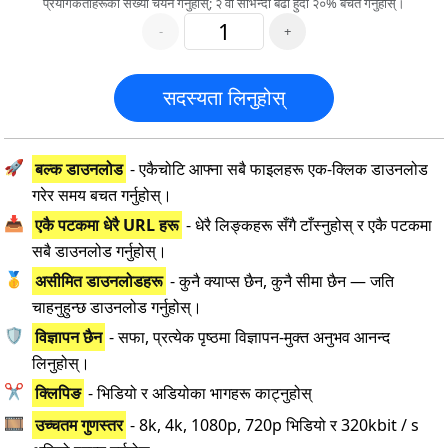
प्रयोगकर्ताहरूको संख्या चयन गर्नुहोस्; २ वा सोभन्दा बढी हुँदा २०% बचत गर्नुहोस्।
-
+
सदस्यता लिनुहोस्
🚀
बल्क डाउनलोड
- एकैचोटि आफ्ना सबै फाइलहरू एक-क्लिक डाउनलोड
गरेर समय बचत गर्नुहोस्।
📥
एकै पटकमा धेरै URL हरू
- धेरै लिङ्कहरू सँगै टाँस्नुहोस् र एकै पटकमा
सबै डाउनलोड गर्नुहोस्।
🥇
असीमित डाउनलोडहरू
- कुनै क्याप्स छैन, कुनै सीमा छैन — जति
चाहनुहुन्छ डाउनलोड गर्नुहोस्।
🛡️
विज्ञापन छैन
- सफा, प्रत्येक पृष्ठमा विज्ञापन-मुक्त अनुभव आनन्द
लिनुहोस्।
✂️
क्लिपिङ
- भिडियो र अडियोका भागहरू काट्नुहोस्
🎞️
उच्चतम गुणस्तर
- 8k, 4k, 1080p, 720p भिडियो र 320kbit / s