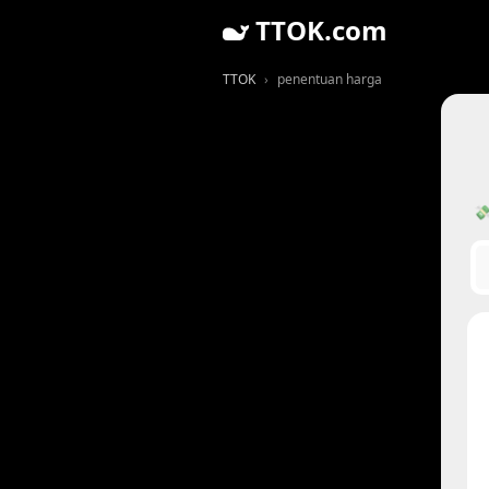
TTOK.com
TTOK
penentuan harga
💸