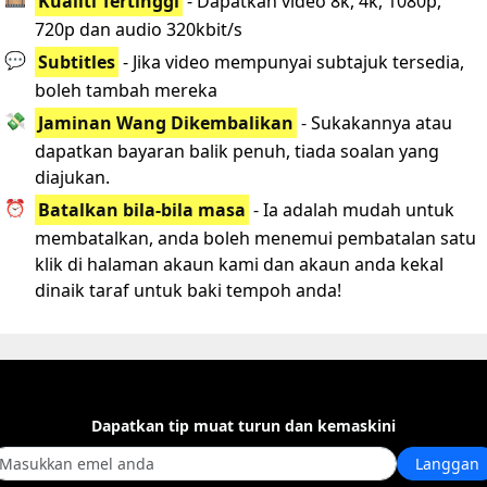
Kualiti Tertinggi
- Dapatkan video 8k, 4k, 1080p,
720p dan audio 320kbit/s
💬
Subtitles
- Jika video mempunyai subtajuk tersedia,
boleh tambah mereka
💸
Jaminan Wang Dikembalikan
- Sukakannya atau
dapatkan bayaran balik penuh, tiada soalan yang
diajukan.
⏰
Batalkan bila-bila masa
- Ia adalah mudah untuk
membatalkan, anda boleh menemui pembatalan satu
klik di halaman akaun kami dan akaun anda kekal
dinaik taraf untuk baki tempoh anda!
Dapatkan tip muat turun dan kemaskini
Langgan