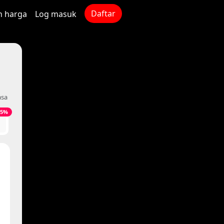
Daftar
n harga
Log masuk
asa
25%