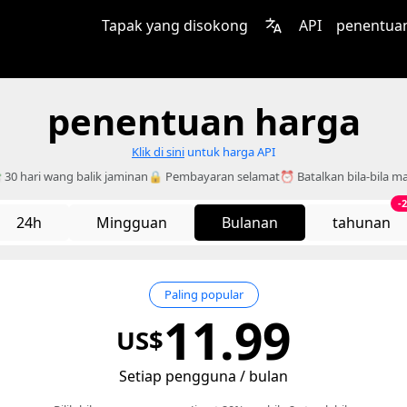
Tapak yang disokong
API
penentua
penentuan harga
Klik di sini
untuk harga API
 30 hari wang balik jaminan
🔒 Pembayaran selamat
⏰ Batalkan bila-bila m
-
24h
Mingguan
Bulanan
tahunan
Paling popular
11.99
US$
Setiap pengguna / bulan