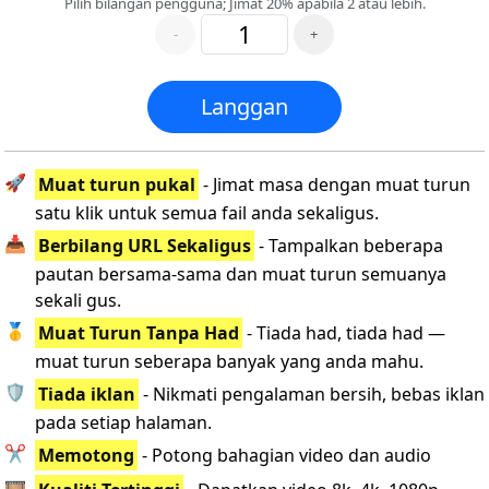
Pilih bilangan pengguna; Jimat 20% apabila 2 atau lebih.
-
+
Langgan
🚀
Muat turun pukal
- Jimat masa dengan muat turun
satu klik untuk semua fail anda sekaligus.
📥
Berbilang URL Sekaligus
- Tampalkan beberapa
pautan bersama-sama dan muat turun semuanya
sekali gus.
🥇
Muat Turun Tanpa Had
- Tiada had, tiada had —
muat turun seberapa banyak yang anda mahu.
🛡️
Tiada iklan
- Nikmati pengalaman bersih, bebas iklan
pada setiap halaman.
✂️
Memotong
- Potong bahagian video dan audio
🎞️