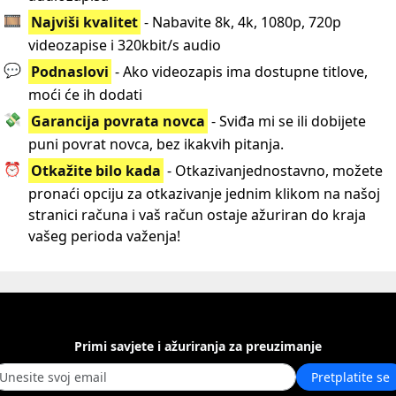
🎞️
Najviši kvalitet
- Nabavite 8k, 4k, 1080p, 720p
videozapise i 320kbit/s audio
💬
Podnaslovi
- Ako videozapis ima dostupne titlove,
moći će ih dodati
💸
Garancija povrata novca
- Sviđa mi se ili dobijete
puni povrat novca, bez ikakvih pitanja.
⏰
Otkažite bilo kada
- Otkazivanjednostavno, možete
pronaći opciju za otkazivanje jednim klikom na našoj
stranici računa i vaš račun ostaje ažuriran do kraja
vašeg perioda važenja!
Primi savjete i ažuriranja za preuzimanje
Pretplatite se