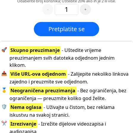
Odaberite broj korisnika; Uštedite 20% ako ih je 2 ili više.
-
+
Pretplatite se
🚀
Skupno preuzimanje
- Uštedite vrijeme
preuzimanjem svih datoteka odjednom jednim
klikom.
📥
Više URL-ova odjednom
- Zalijepite nekoliko linkova
zajedno i preuzmite sve odjednom.
🥇
Neograničena preuzimanja
- Bez ograničenja, bez
ograničenja — preuzmite koliko god želite.
🛡️
Nema oglasa
- Uživajte u čistom, bez reklama
iskustvu na svakoj stranici.
✂️
Izrezivanje
- Izrežite dijelove videozapisa i
audiozapisa