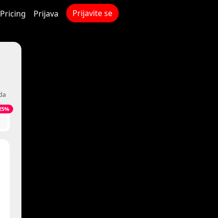
Prijavite se
Pricing
Prijava
da
25%