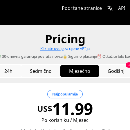
Podržane stranice
API
Pricing
Kliknite ovdje
za cijene API-ja
 30-dnevna garancija povrata novca
🔒 Sigurno plaćanje
⏰ Otkažite bilo ka
-
24h
Sedmično
Mjesečno
Godišnji
Najpopularnije
11.99
US$
Po korisniku / Mjesec