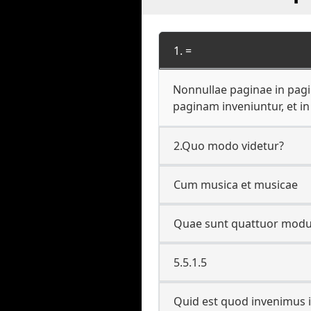
1. =
Nonnullae paginae in pagi
paginam inveniuntur, et i
2.Quo modo videtur?
Cum musica et musicae
Quae sunt quattuor modu
5.5.1.5
Quid est quod invenimus i