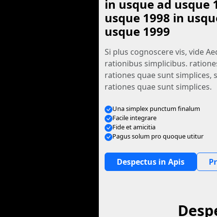
in usque ad usque 
usque 1998 in usqu
usque 1999
Si plus cognoscere vis, vide A
rationibus simplicibus. ratione
rationes quae sunt simplices, 
rationes quae sunt simplices.
Una simplex punctum finalum
Facile integrare
Fide et amicitia
Pagus solum pro quoque utitur
Despectus in Apis
P
Despe