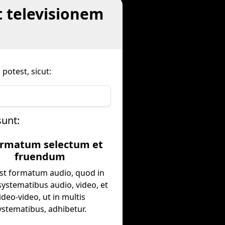
 televisionem
otest, sicut:
sunt:
ormatum selectum et
fruendum
st formatum audio, quod in
systematibus audio, video, et
ideo-video, ut in multis
ystematibus, adhibetur.