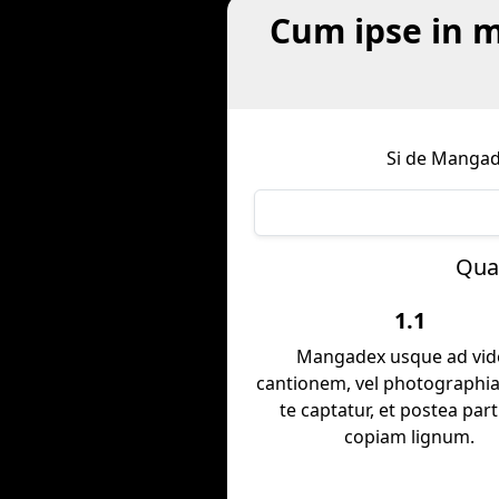
Cum ipse in 
Si de Mangad
Quae
1.1
Mangadex usque ad vid
cantionem, vel photographi
te captatur, et postea par
copiam lignum.