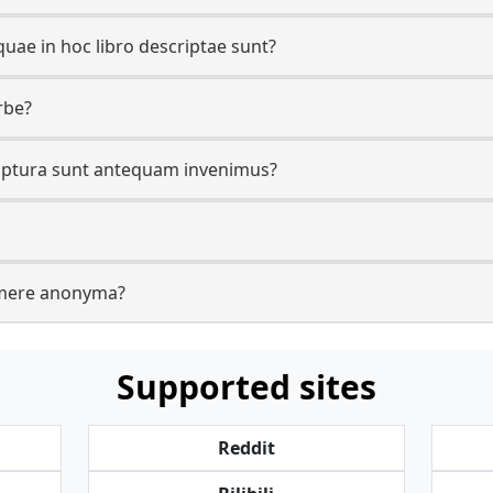
uae in hoc libro descriptae sunt?
rbe?
riptura sunt antequam invenimus?
omere anonyma?
Supported sites
Reddit