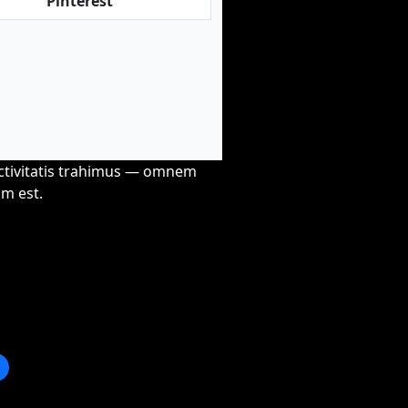
Pinterest
activitatis trahimus — omnem
m est.