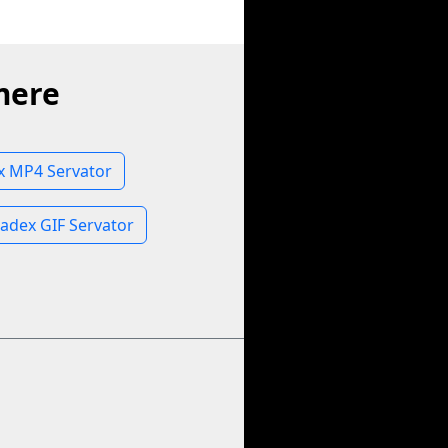
mere
 MP4 Servator
dex GIF Servator