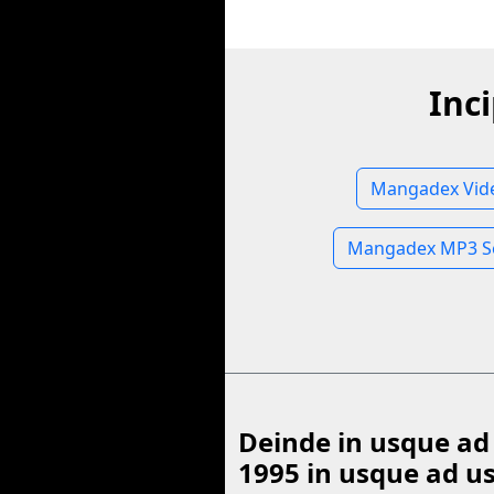
Inc
Mangadex Vide
Mangadex MP3 S
Deinde in usque ad
1995 in usque ad u