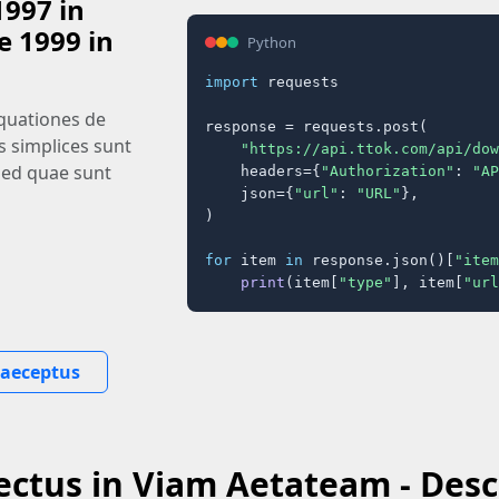
1997 in
e 1999 in
Python
import
 requests

equationes de
response = requests.post(

s simplices sunt
"https://api.ttok.com/api/dow
sed quae sunt
    headers={
"Authorization"
: 
"AP
    json={
"url"
: 
"URL"
},

)

for
 item 
in
 response.json()[
"item
print
(item[
"type"
], item[
"url
raeceptus
ctus in Viam Aetateam - Desc