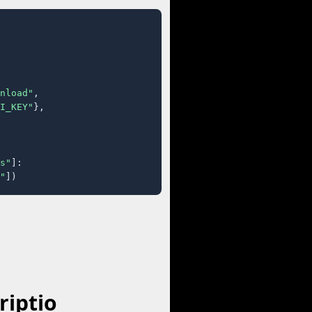
nload"
,

I_KEY"
},

s"
]:

"
])
riptio