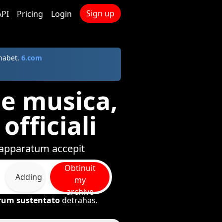
Sign up
API
Pricing
Login
habet.
6.com
 De musica,
officiali
 apparatum accepit
Obtinuit
Adding
my
archive
orum sustentato
detrahas.