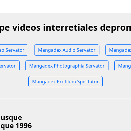
ipe videos interretiales depro
o Servator
Mangadex Audio Servator
Mangadex
ervator
Mangadex Photographia Servator
Manga
Mangadex Profilum Spectator
 usque
sque 1996