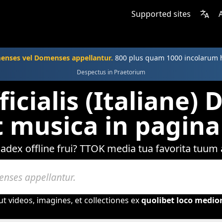
Supported sites
enses vel Domenses appellantur.
800 plus quam 1000 incolarum 
Despectus in Praetorium
icialis (Italiane)
 musica in pagina 
dex offline frui? TTOK media tua favorita tuum
ut videos, imagines, et collectiones ex
quolibet loco medi