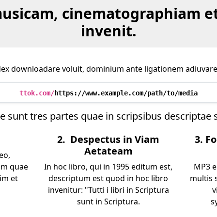
musicam, cinematographiam et
invenit.
ex downloadare voluit, dominium ante ligationem adiuvare p
ttok.com/
https://www.example.com/path/to/media
 sunt tres partes quae in scripsibus descriptae 
2. Despectus in Viam
3. F
Aetateam
eo,
am quae
In hoc libro, qui in 1995 editum est,
MP3 e
tim et
descriptum est quod in hoc libro
multis 
invenitur: "Tutti i libri in Scriptura
v
sunt in Scriptura.
s