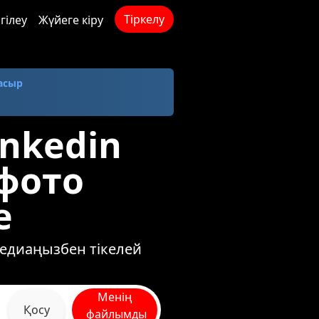
Тіркелу
гілеу
Жүйеге кіру
ғасыр
inkedin
фото
e
медиаңызбен тікелей
Менің
Қосу
файлымды