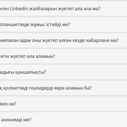
нген Linkedin жазбаларын жүктеп ала ала ма?
планшетімде жұмыс істейді ме?
риялаған адам оны жүктеп алған кезде хабарлана ма?
тегін жүктеп ала аламын?
дамдығы қаншалықты?
қ қолжетімді пішімдерді көре аламын ба?
міз не?
 анонимді ме?