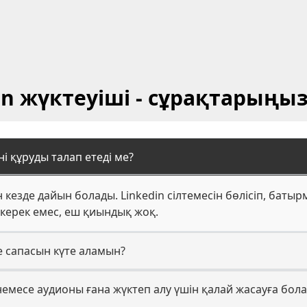
in жүктеуіші - сұрақтарыңы
ні құруды талап етеді ме?
 кезде дайын болады. Linkedin сілтемесін бөлісіп, баты
 керек емес, еш қиындық жоқ.
е сапасын күте аламын?
 немесе аудионы ғана жүктеп алу үшін қалай жасауға бол