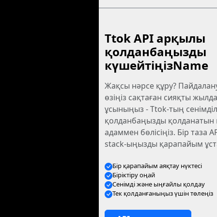
Ttok API арқылы
қолданбаңызды
күшейтіңізName
Жақсы нәрсе құру? Пайдала
өзіңіз сақтаған сияқты жылд
ұсыныңыз - Ttok-тың сенімділ
қолданбаңызды қолданатын к
адаммен бөлісіңіз. Бір таза A
stack-ыңызды қарапайым ұст
Бір қарапайым аяқтау нүктесі
Біріктіру оңай
Сенімді және ыңғайлы қолдау
Тек қолданғаныңыз үшін төлеңіз