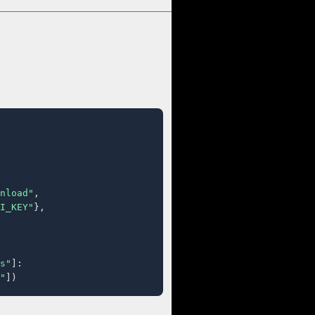
nload"
,

I_KEY"
},

s"
]:

"
])