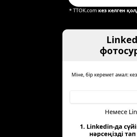
* TTOK.com
кез келген қол
Linked
фотосур
Міне, бір керемет амал: ке
Немесе Li
1. Linkedin-да сүйі
нәрсеңізді тап