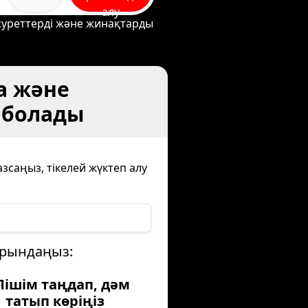
алу
суреттерді және жинақтарды
ка және
е болады
азсаңыз, тікелей жүктеп алу
орындаңыз:
 Пішім таңдап, дәм
татып көріңіз