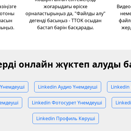
зіңізге
жоғарыдағы өріске
Видео
фотоны
орналастырыңыз да, "Файлды алу"
неме
масын
дегенді басыңыз - TTOK осыдан
файл
лыңыз.
бастап бәрін басқарады.
жер
рді онлайн жүктеп алуды 
 Үнемдеуші
Linkedin Аудио Үнемдеуші
Linkedin
немдеуші
Linkedin Фотосурет Үнемдеуші
Linked
Linkedin Профиль Көруші