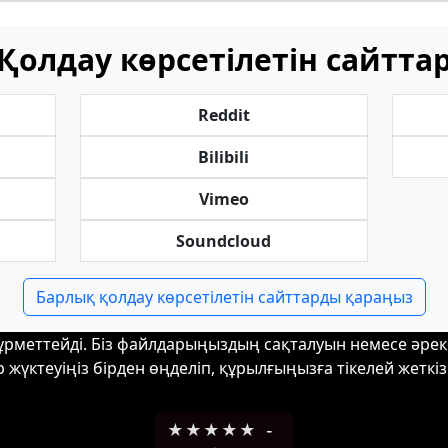
Қолдау көрсетілетін сайтта
Reddit
Bilibili
Vimeo
Soundcloud
Барлық қолдау көрсетілетін сайттарды қараңыз
 құрметтейді. Біз файлдарыңыздың сақталуын немесе әрек
р жүктеуіңіз бірден өңделіп, құрылғыңызға тікелей жеткізі
★
★
★
★
★
-