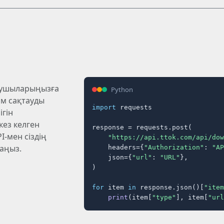
нушыларыңызға
Python
ам сақтауды
import
 requests

ігін
ез келген
response = requests.post(

PI-мен сіздің
"https://api.ttok.com/api/dow
аңыз.
    headers={
"Authorization"
: 
"AP
    json={
"url"
: 
"URL"
},

)

for
 item 
in
 response.json()[
"item
print
(item[
"type"
], item[
"url