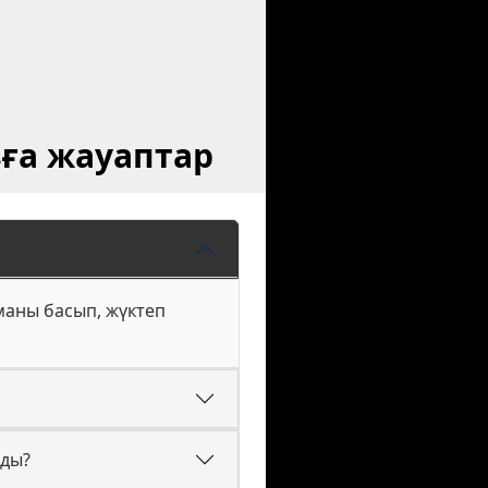
зға жауаптар
рманы басып, жүктеп
ады?