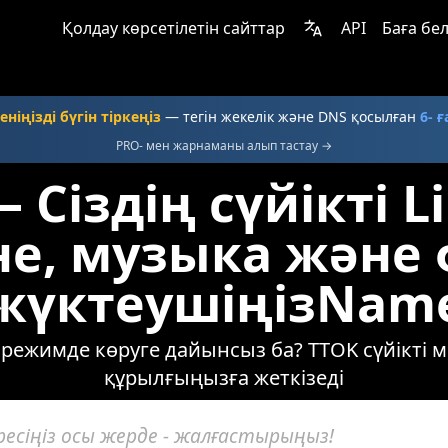
Қолдау көрсетілетін сайттар
API
Баға бел
ніңізді бүгін тіркеңіз
— тегін жекелік және DNS қосылған
6- 
PRO- мен жарнаманы алып тастау →
 Сіздің сүйікті L
не, музыка және 
жүктеушіңізNam
 режимде көруге дайынсыз ба? TTOK сүйікті 
құрылғыңызға жеткізеді