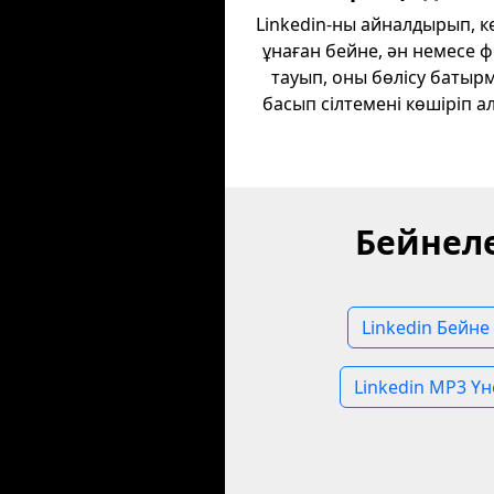
Linkedin-ны айналдырып, кө
ұнаған бейне, ән немесе 
тауып, оны бөлісу батыр
басып сілтемені көшіріп а
Бейнеле
Linkedin Бейне
Linkedin MP3 Ү