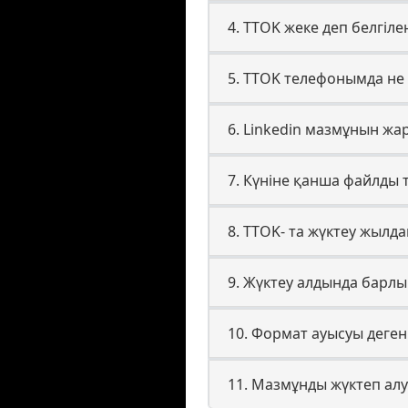
4. TTOK жеке деп белгіле
5. TTOK телефонымда не 
6. Linkedin мазмұнын жа
7. Күніне қанша файлды 
8. TTOK- та жүктеу жыл
9. Жүктеу алдында барлы
10. Формат ауысуы дегені
11. Мазмұнды жүктеп алу