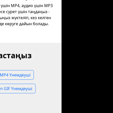
 үшін MP4, аудио үшін MP3
се сурет үшін таңдаңыз -
ыңыз жүктеліп, кез келген
де көруге дайын болады.
бастаңыз
 MP4 Үнемдеуші
in GIF Үнемдеуші