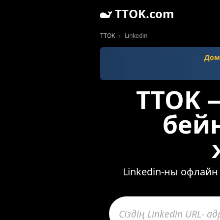
TTOK.com
TTOK
Linkedin
Доме
TTOK —
бей
Linkedin-ны офлайн