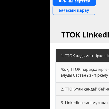
API- ны зерттеу
Бағасын қарау
TTOK Linked
1. TTOK алдымен тіркелгі
Жоқ! TTOK параққа кірген
алуды бастаңыз - тіркелу
2. TTOK-тан қандай бейн
3. Linkedin клипі музыка