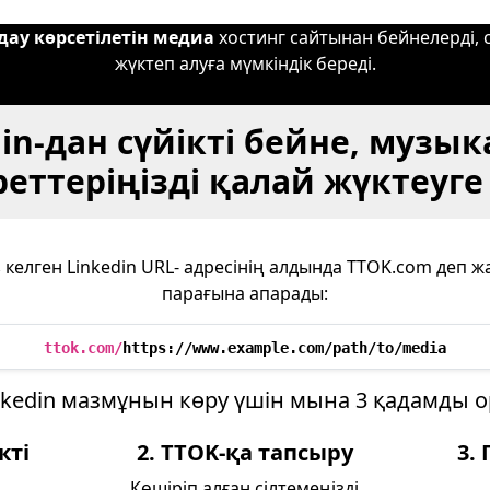
дау көрсетілетін медиа
хостинг сайтынан бейнелерді, 
жүктеп алуға мүмкіндік береді.
in-дан сүйікті бейне, музы
еттеріңізді қалай жүктеуг
з келген Linkedin URL- адресінің алдында TTOK.com деп ж
парағына апарады:
ttok.com/
https://www.example.com/path/to/media
nkedin мазмұнын көру үшін мына 3 қадамды 
кті
2. TTOK-қа тапсыру
3.
Көшіріп алған сілтемеңізді