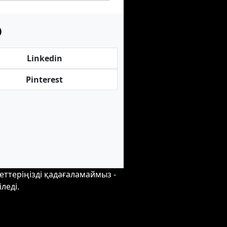
р
Linkedin
Pinterest
еттеріңізді қадағаламаймыз -
леді.