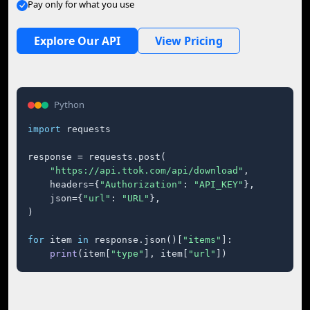
Pay only for what you use
Explore Our API
View Pricing
Python
import
 requests

response = requests.post(

"https://api.ttok.com/api/download"
,

    headers={
"Authorization"
: 
"API_KEY"
},

    json={
"url"
: 
"URL"
},

)

for
 item 
in
 response.json()[
"items"
]:

print
(item[
"type"
], item[
"url"
])