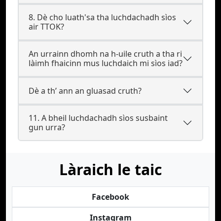
8. Dè cho luath'sa tha luchdachadh sìos
air TTOK?
An urrainn dhomh na h-uile cruth a tha ri
làimh fhaicinn mus luchdaich mi sìos iad?
Dè a th’ ann an gluasad cruth?
11. A bheil luchdachadh sìos susbaint
gun urra?
Làraich le taic
Facebook
Instagram