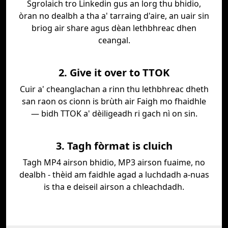
Sgrolaich tro Linkedin gus an lorg thu bhidio,
òran no dealbh a tha a' tarraing d'aire, an uair sin
briog air share agus dèan lethbhreac dhen
ceangal.
2. Give it over to TTOK
Cuir a' cheanglachan a rinn thu lethbhreac dheth
san raon os cionn is brùth air Faigh mo fhaidhle
— bidh TTOK a' dèiligeadh ri gach nì on sin.
3. Tagh fòrmat is cluich
Tagh MP4 airson bhidio, MP3 airson fuaime, no
dealbh - thèid am faidhle agad a luchdadh a-nuas
is tha e deiseil airson a chleachdadh.