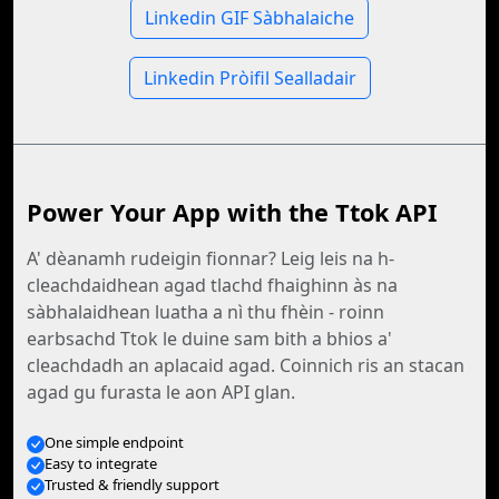
Linkedin GIF Sàbhalaiche
Linkedin Pròifil Sealladair
Power Your App with the Ttok API
A' dèanamh rudeigin fionnar? Leig leis na h-
cleachdaidhean agad tlachd fhaighinn às na
sàbhalaidhean luatha a nì thu fhèin - roinn
earbsachd Ttok le duine sam bith a bhios a'
cleachdadh an aplacaid agad. Coinnich ris an stacan
agad gu furasta le aon API glan.
One simple endpoint
Easy to integrate
Trusted & friendly support