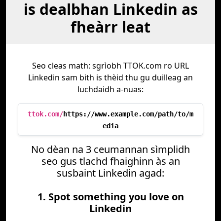
is dealbhan Linkedin as
fheàrr leat
Seo cleas math: sgrìobh TTOK.com ro URL
Linkedin sam bith is thèid thu gu duilleag an
luchdaidh a-nuas:
ttok.com/
https://www.example.com/path/to/m
edia
No dèan na 3 ceumannan sìmplidh
seo gus tlachd fhaighinn às an
susbaint Linkedin agad:
1. Spot something you love on
Linkedin