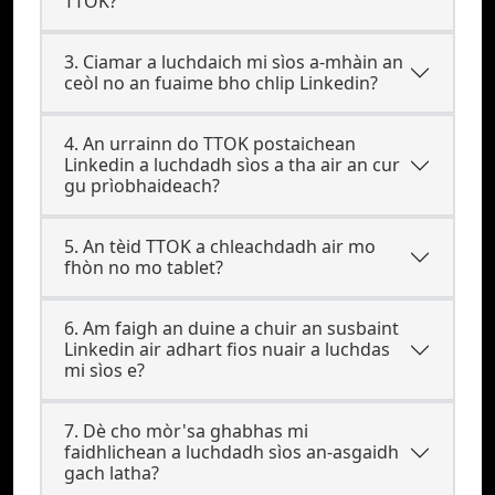
TTOK?
3. Ciamar a luchdaich mi sìos a-mhàin an
ceòl no an fuaime bho chlip Linkedin?
4. An urrainn do TTOK postaichean
Linkedin a luchdadh sìos a tha air an cur
gu prìobhaideach?
5. An tèid TTOK a chleachdadh air mo
fhòn no mo tablet?
6. Am faigh an duine a chuir an susbaint
Linkedin air adhart fios nuair a luchdas
mi sìos e?
7. Dè cho mòr'sa ghabhas mi
faidhlichean a luchdadh sìos an-asgaidh
gach latha?