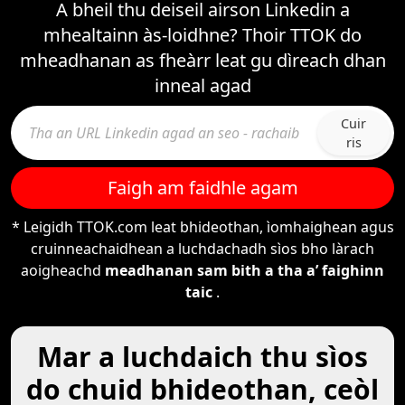
A bheil thu deiseil airson Linkedin a
mhealtainn às-loidhne? Thoir TTOK do
mheadhanan as fheàrr leat gu dìreach dhan
inneal agad
Cuir
ris
Faigh am faidhle agam
* Leigidh TTOK.com leat bhideothan, ìomhaighean agus
cruinneachaidhean a luchdachadh sìos bho làrach
aoigheachd
meadhanan sam bith a tha a’ faighinn
taic
.
Mar a luchdaich thu sìos
do chuid bhideothan, ceòl