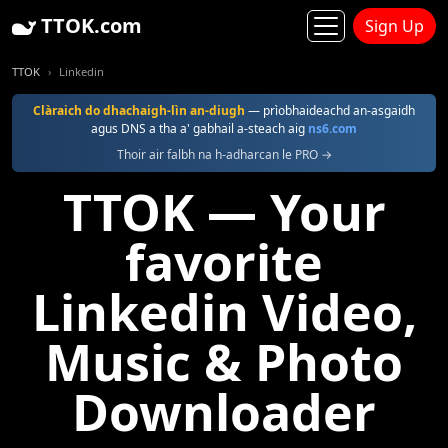
TTOK.com
Sign Up
TTOK
Linkedin
Clàraich do dhachaigh-lìn an-diugh
— prìobhaideachd an-asgaidh
agus DNS a tha a' gabhail a-steach aig
ns6.com
Thoir air falbh na h-adharcan le PRO →
TTOK — Your
favorite
Linkedin Video,
Music & Photo
Downloader