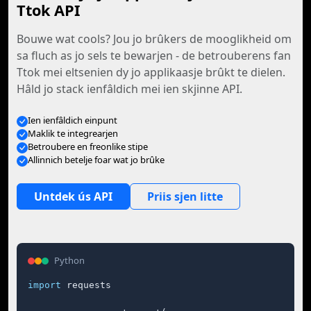
Ttok API
Bouwe wat cools? Jou jo brûkers de mooglikheid om
sa fluch as jo sels te bewarjen - de betrouberens fan
Ttok mei eltsenien dy jo applikaasje brûkt te dielen.
Hâld jo stack ienfâldich mei ien skjinne API.
Ien ienfâldich einpunt
Maklik te integrearjen
Betroubere en freonlike stipe
Allinnich betelje foar wat jo brûke
Untdek ús API
Priis sjen litte
Python
import
 requests
