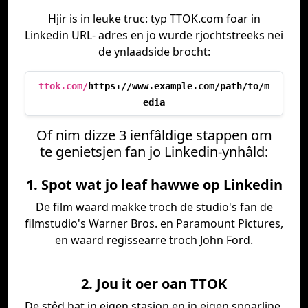
Hjir is in leuke truc: typ TTOK.com foar in
Linkedin URL- adres en jo wurde rjochtstreeks nei
de ynlaadside brocht:
ttok.com/
https://www.example.com/path/to/m
edia
Of nim dizze 3 ienfâldige stappen om
te genietsjen fan jo Linkedin-ynhâld:
1. Spot wat jo leaf hawwe op Linkedin
De film waard makke troch de studio's fan de
filmstudio's Warner Bros. en Paramount Pictures,
en waard regissearre troch John Ford.
2. Jou it oer oan TTOK
De stêd hat in eigen stasjon en in eigen spoarline,