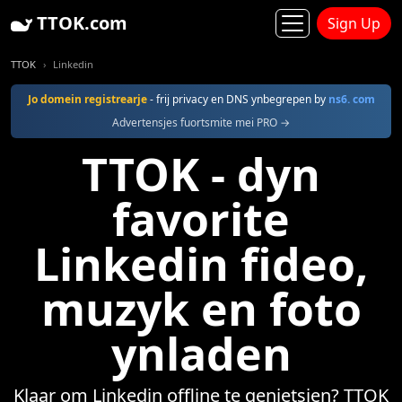
TTOK.com
Sign Up
TTOK
Linkedin
Jo domein registrearje
- frij privacy en DNS ynbegrepen by
ns6. com
Advertensjes fuortsmite mei PRO →
TTOK - dyn
favorite
Linkedin fideo,
muzyk en foto
ynladen
Klaar om Linkedin offline te genietsjen? TTOK