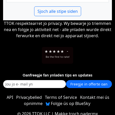
Sjoch alle stipe siden
TTOK respektearret jo privacy. Wy bewarje jo triemmen
nea en folgje jo aktiviteit net - alle ynladen wurde direkt
ferwurke en direkt nei jo apparaat stjoerd.
★
★
★
★
★
-
Be the first to rate!
Oanfreegje fan ynladen tips en updates
Freegje in offerte oan
API
Privacybelied
Terms of Service
Kontakt mei ús
opnimme
Folgje ús op BlueSky
2026 TTOK LLC
| Makke troch
nadermx