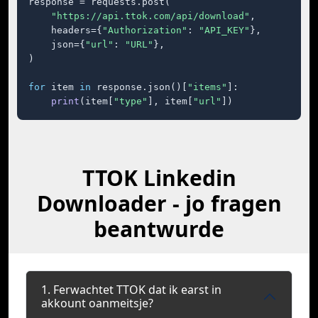
response = requests.post(

"https://api.ttok.com/api/download"
,

    headers={
"Authorization"
: 
"API_KEY"
},

    json={
"url"
: 
"URL"
},

)

for
 item 
in
 response.json()[
"items"
]:

print
(item[
"type"
], item[
"url"
])
TTOK Linkedin
Downloader - jo fragen
beantwurde
1. Ferwachtet TTOK dat ik earst in
akkount oanmeitsje?