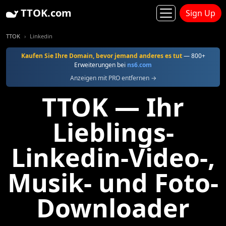
TTOK.com
Sign Up
TTOK
Linkedin
Kaufen Sie Ihre Domain, bevor jemand anderes es tut
— 800+
Erweiterungen bei
ns6.com
Anzeigen mit PRO entfernen →
TTOK — Ihr
Lieblings-
Linkedin-Video-,
Musik- und Foto-
Downloader