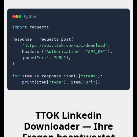
Python
import
 requests

response = requests.post(

"https://api.ttok.com/api/download"
,

    headers={
"Authorization"
: 
"API_KEY"
},

    json={
"url"
: 
"URL"
},

)

for
 item 
in
 response.json()[
"items"
]:

print
(item[
"type"
], item[
"url"
])
TTOK Linkedin
Downloader — Ihre