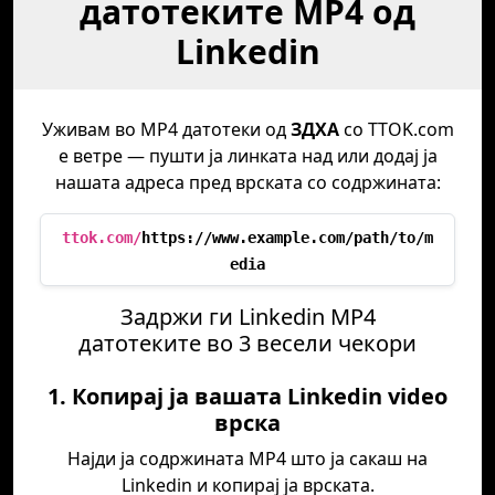
датотеките MP4 од
Linkedin
Уживам во MP4 датотеки од
ЗДХА
со TTOK.com
е ветре — пушти ја линката над или додај ја
нашата адреса пред врската со содржината:
ttok.com/
https://www.example.com/path/to/m
edia
Задржи ги Linkedin MP4
датотеките во 3 весели чекори
1. Копирај ја вашата Linkedin video
врска
Најди ја содржината MP4 што ја сакаш на
Linkedin и копирај ја врската.