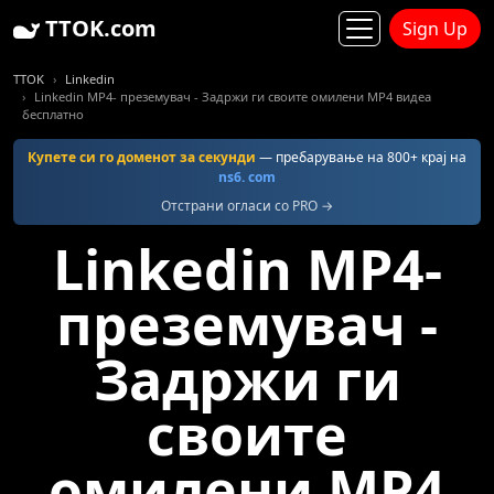
TTOK.com
Sign Up
TTOK
Linkedin
Linkedin MP4- преземувач - Задржи ги своите омилени MP4 видеа
бесплатно
Купете си го доменот за секунди
— пребарување на 800+ крај на
ns6. com
Отстрани огласи со PRO →
Linkedin MP4-
преземувач -
Задржи ги
своите
омилени MP4