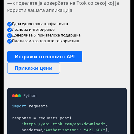
— споделете ја довербата на Ttok со секој кој ја
користи вашата апликација.
Една едноставна крајна точка
Лесно за интегрирање
Доверлива & пријателска поддршка
Плати само за тоа што го користиш
Истражи го нашиот API
Прикажи цени
Python
import
 requests

response = requests.post(

"https://api.ttok.com/api/download"
,

    headers={
"Authorization"
: 
"API_KEY"
},
