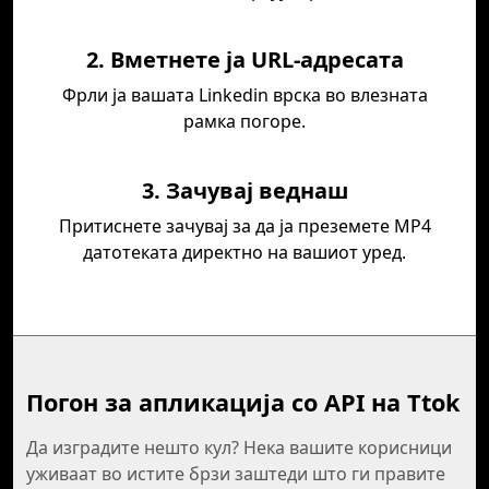
2. Вметнете ја URL-адресата
Фрли ја вашата Linkedin врска во влезната
рамка погоре.
3. Зачувај веднаш
Притиснете зачувај за да ја преземете MP4
датотеката директно на вашиот уред.
Погон за апликација со API на Ttok
Да изградите нешто кул? Нека вашите корисници
уживаат во истите брзи заштеди што ги правите