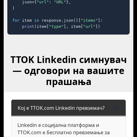
    json={
"url"
: 
"URL"
},

)

for
 item 
in
 response.json()[
"items"
]:

print
(item[
"type"
], item[
"url"
])
TTOK Linkedin симнувач
— одговори на вашите
прашања
Кој е TTOK.com Linkedin превземач?
Linkedin е социјална платформа и
TTOK.com е бесплатно превземање за