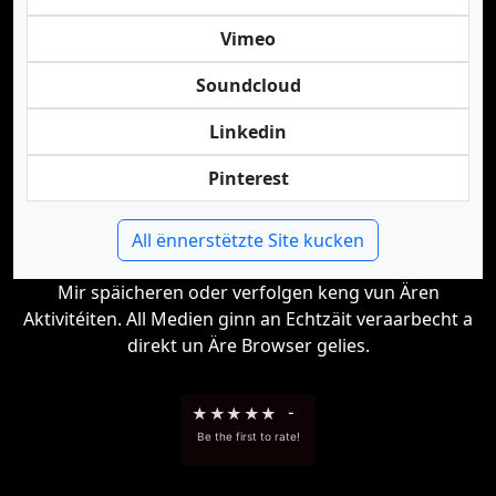
Vimeo
Soundcloud
Linkedin
Pinterest
All ënnerstëtzte Site kucken
Mir späicheren oder verfolgen keng vun Ären
Aktivitéiten. All Medien ginn an Echtzäit veraarbecht a
direkt un Äre Browser gelies.
★
★
★
★
★
-
Be the first to rate!