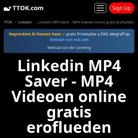
TTOK.com
Sign Up
TTOK
Linkedin
Linkedin MP4 Saver - MP4 Videoen online gratis eroflueden
Registréiert Är Domain haut
— gratis Privatsphär a DNS abegraff op
Websäit vun ns6.com
Websäit vun der Gemeng
Linkedin MP4
Saver - MP4
Videoen online
gratis
eroflueden