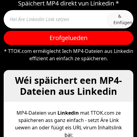
Späichert MP4 direkt vun Linkedin *
&
Einfügen
Erofgelueden
* TTOK.com erméiglecht Iech MP4-Dateien aus Linkedin
effizient an einfach ze späicheren.
Wéi späichert een MP4-
Dateien aus Linkedin
MP4-Dateien vun
Linkedin
mat TTOK.com ze
späicheren ass ganz einfach - setzt Äre Link
uewen an oder füügt eis URL virum Inhaltslink
bäi: