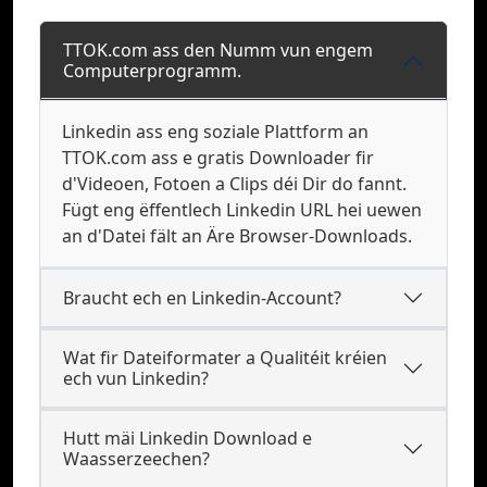
TTOK.com ass den Numm vun engem
Computerprogramm.
Linkedin ass eng soziale Plattform an
TTOK.com ass e gratis Downloader fir
d'Videoen, Fotoen a Clips déi Dir do fannt.
Fügt eng ëffentlech Linkedin URL hei uewen
an d'Datei fält an Äre Browser-Downloads.
Braucht ech en Linkedin-Account?
Wat fir Dateiformater a Qualitéit kréien
ech vun Linkedin?
Hutt mäi Linkedin Download e
Waasserzeechen?