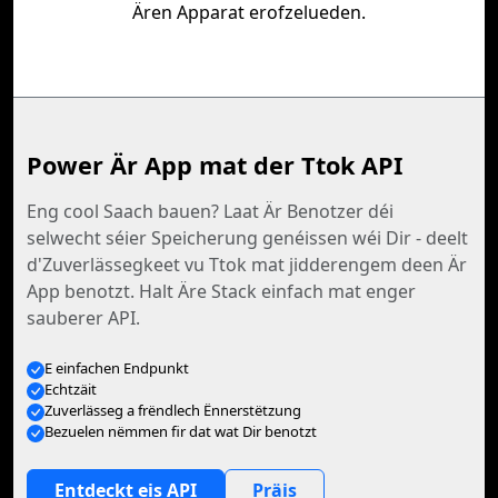
Ären Apparat erofzelueden.
Power Är App mat der Ttok API
Eng cool Saach bauen? Laat Är Benotzer déi
selwecht séier Speicherung genéissen wéi Dir - deelt
d'Zuverlässegkeet vu Ttok mat jidderengem deen Är
App benotzt. Halt Äre Stack einfach mat enger
sauberer API.
E einfachen Endpunkt
Echtzäit
Zuverlässeg a frëndlech Ënnerstëtzung
Bezuelen nëmmen fir dat wat Dir benotzt
Entdeckt eis API
Präis