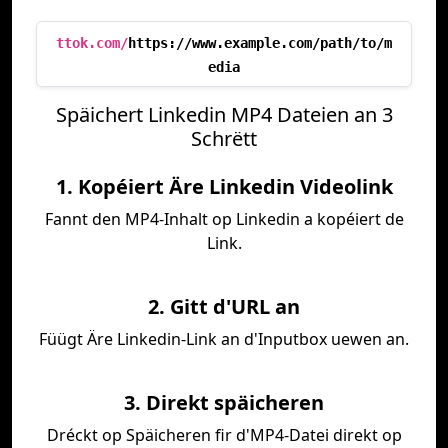
ttok.com/
https://www.example.com/path/to/m
edia
Späichert Linkedin MP4 Dateien an 3
Schrëtt
1. Kopéiert Äre Linkedin Videolink
Fannt den MP4-Inhalt op Linkedin a kopéiert de
Link.
2. Gitt d'URL an
Füügt Äre Linkedin-Link an d'Inputbox uewen an.
3. Direkt späicheren
Dréckt op Späicheren fir d'MP4-Datei direkt op