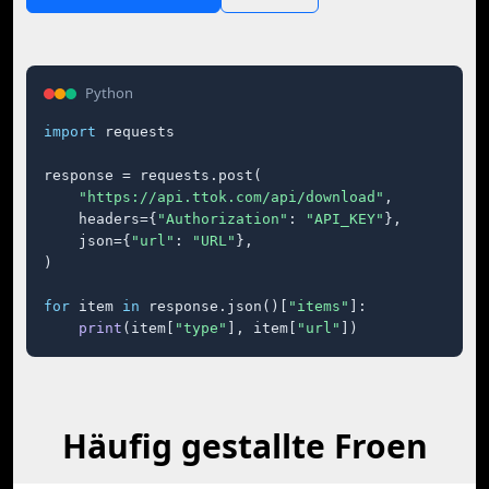
Python
import
 requests

response = requests.post(

"https://api.ttok.com/api/download"
,

    headers={
"Authorization"
: 
"API_KEY"
},

    json={
"url"
: 
"URL"
},

)

for
 item 
in
 response.json()[
"items"
]:

print
(item[
"type"
], item[
"url"
])
Häufig gestallte Froen