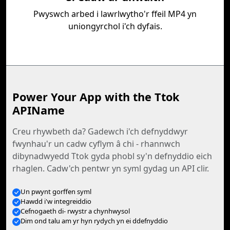
Pwyswch arbed i lawrlwytho'r ffeil MP4 yn
uniongyrchol i'ch dyfais.
Power Your App with the Ttok
APIName
Creu rhywbeth da? Gadewch i'ch defnyddwyr
fwynhau'r un cadw cyflym â chi - rhannwch
dibynadwyedd Ttok gyda phobl sy'n defnyddio eich
rhaglen. Cadw'ch pentwr yn syml gydag un API clir.
Un pwynt gorffen syml
Hawdd i'w integreiddio
Cefnogaeth di- rwystr a chynhwysol
Dim ond talu am yr hyn rydych yn ei ddefnyddio