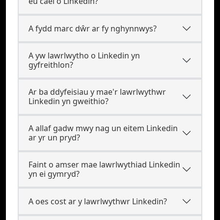
eu cael o Linkedin?
A fydd marc dŵr ar fy nghynnwys?
A yw lawrlwytho o Linkedin yn
gyfreithlon?
Ar ba ddyfeisiau y mae'r lawrlwythwr
Linkedin yn gweithio?
A allaf gadw mwy nag un eitem Linkedin
ar yr un pryd?
Faint o amser mae lawrlwythiad Linkedin
yn ei gymryd?
A oes cost ar y lawrlwythwr Linkedin?