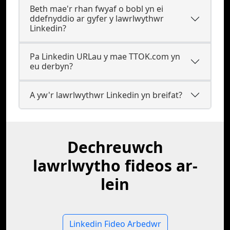
Beth mae'r rhan fwyaf o bobl yn ei
ddefnyddio ar gyfer y lawrlwythwr
Linkedin?
Pa Linkedin URLau y mae TTOK.com yn
eu derbyn?
A yw'r lawrlwythwr Linkedin yn breifat?
Dechreuwch
lawrlwytho fideos ar-
lein
Linkedin Fideo Arbedwr