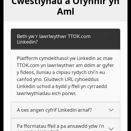
Cwestiynau a Ofynnir yn
Aml
Beth yw'r lawrlwythwr TTOK.com
Linkedin?
Platfform cymdeithasol yw Linkedin ac mae
TTOK.com yn lawrlwythwr am ddim ar gyfer
y fideos, lluniau a clipiau rydych chi'n eu
canfod yno. Gludwch URL cyhoeddus
Linkedin uchod a bydd y ffeil yn cyrraedd
lawrlwythiadau eich porwr.
A oes angen cyfrif Linkedin arnaf?
Pa fformatau ffeil a pa ansawdd ydw i'n