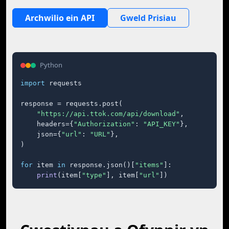
Archwilio ein API
Gweld Prisiau
Python
import
 requests

response = requests.post(

"https://api.ttok.com/api/download"
,

    headers={
"Authorization"
: 
"API_KEY"
},

    json={
"url"
: 
"URL"
},

)

for
 item 
in
 response.json()[
"items"
]:

print
(item[
"type"
], item[
"url"
])