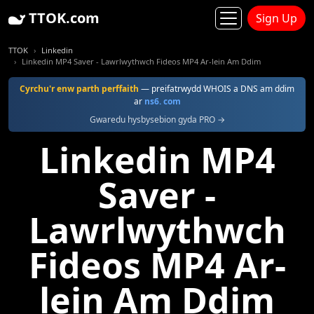
TTOK.com
Sign Up
TTOK
Linkedin
Linkedin MP4 Saver - Lawrlwythwch Fideos MP4 Ar-lein Am Ddim
Cyrchu'r enw parth perffaith
— preifatrwydd WHOIS a DNS am ddim
ar
ns6. com
Gwaredu hysbysebion gyda PRO →
Linkedin MP4
Saver -
Lawrlwythwch
Fideos MP4 Ar-
lein Am Ddim