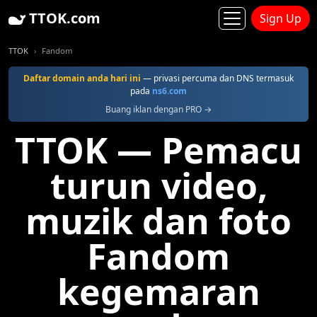
TTOK.com
Sign Up
TTOK
Fandom
Daftar domain anda hari ini
— privasi percuma dan DNS termasuk
pada
ns6.com
Buang iklan dengan PRO →
TTOK — Pemacu
turun video,
muzik dan foto
Fandom
kegemaran