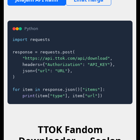
Python
import
 requests

response = requests.post(

"https://api.ttok.com/api/download"
,

    headers={
"Authorization"
: 
"API_KEY"
},

    json={
"url"
: 
"URL"
},

)

for
 item 
in
 response.json()[
"items"
]:

print
(item[
"type"
], item[
"url"
])
TTOK Fandom