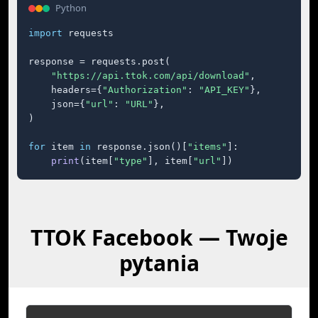
Python
import
 requests

response = requests.post(

"https://api.ttok.com/api/download"
,

    headers={
"Authorization"
: 
"API_KEY"
},

    json={
"url"
: 
"URL"
},

)

for
 item 
in
 response.json()[
"items"
]:

print
(item[
"type"
], item[
"url"
])
TTOK Facebook — Twoje
pytania