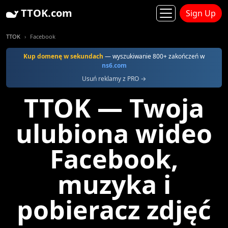
TTOK.com
Sign Up
TTOK
Facebook
Kup domenę w sekundach
— wyszukiwanie 800+ zakończeń w
ns6.com
Usuń reklamy z PRO →
TTOK — Twoja
ulubiona wideo
Facebook,
muzyka i
pobieracz zdjęć