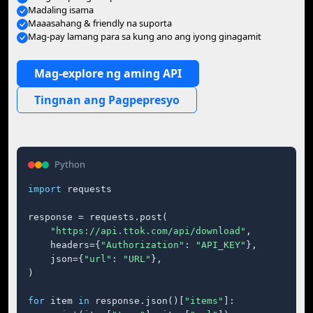
Madaling isama
Maaasahang & friendly na suporta
Mag-pay lamang para sa kung ano ang iyong ginagamit
Mag-explore ng aming API
Tingnan ang Pagpepresyo
Python
import
 requests

response = requests.post(

"https://api.ttok.com/api/download"
,

    headers={
"Authorization"
: 
"API_KEY"
},

    json={
"url"
: 
"URL"
},

)

for
 item 
in
 response.json()[
"items"
]:
