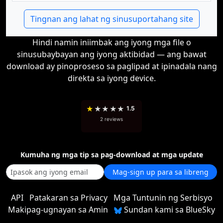
Tingnan ang lahat ng sinusuportahang site
Hindi namin iniimbak ang iyong mga file o
sinusubaybayan ang iyong aktibidad — ang bawat
download ay pinoproseso sa paglipad at ipinadala nang
direkta sa iyong device.
★
★
★
★
★
1.5
2 reviews
Kumuha ng mga tip sa pag-download at mga update
Mag-sign up para sa libreng
API
Patakaran sa Privacy
Mga Tuntunin ng Serbisyo
Makipag-ugnayan sa Amin
Sundan kami sa BlueSky