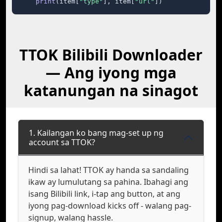
print
(item[
"type"
], item[
"url"
])
TTOK Bilibili Downloader
— Ang iyong mga
katanungan na sinagot
1. Kailangan ko bang mag-set up ng
account sa TTOK?
Hindi sa lahat! TTOK ay handa sa sandaling
ikaw ay lumulutang sa pahina. Ibahagi ang
isang Bilibili link, i-tap ang button, at ang
iyong pag-download kicks off - walang pag-
signup, walang hassle.