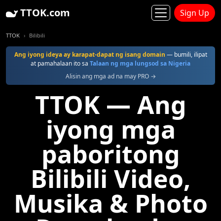
TTOK.com
Sign Up
TTOK
Bilibili
Ang iyong ideya ay karapat-dapat ng isang domain
— bumili, ilipat
at pamahalaan ito sa
Talaan ng mga lungsod sa Nigeria
Alisin ang mga ad na may PRO →
TTOK — Ang
iyong mga
paboritong
Bilibili Video,
Musika & Photo