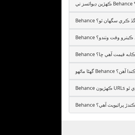
؟
ون گڏ ڪري سگهان ٿو؟
ون لوڊ ڪيترو وقت وٺندو؟
 جي ڪابه قيمت آھي ڇا؟
مال ڪندا آھن؟
 لوڊ ڪندڙ پرائيويٽ آھي؟