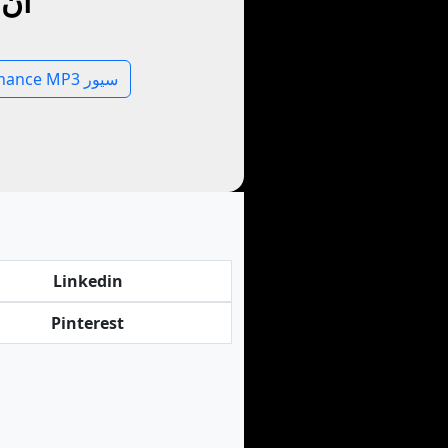
آن 
Behance MP3 سيور
Linkedin
Pinterest