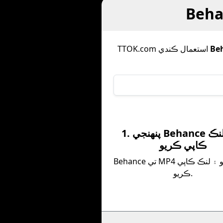
Be
TTOK.com استعمال ڪندي
1. پنھنجي Behance وڊيو لنڪ
ڪاپي ڪريو
Behance تي MP4 مواد ڳوليو ۽ لنڪ ڪاپي
ڪريو.