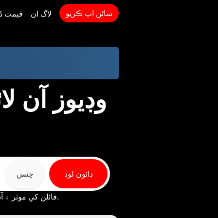
سائن اپ ڪريو
لاگ ان
قيمت ڏ
ڊائون لوڊ
چٽس
* TTOK.com توهان کي Behance مان MP4 فائلن کي موثر ۽ آساني سان محفوظ ڪرڻ جي قابل بڻائي ٿو.