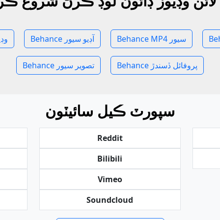
لائن وڊيوز ڊائون لوڊ ڪرڻ شروع ڪر
Behance MP4 سيور
Behance آڊيو سيور
hance
Behance پروفائل ڏسندڙ
Behance تصوير سيور
سپورٽ ڪيل سائيٽون
Reddit
Bilibili
Vimeo
Soundcloud