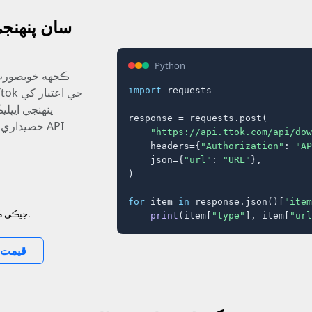
Python
ڪجھه خوبصورت 
import
 requests

پنھنجي ايپل
response = requests.post(

حصيداري ڪ
"https://api.ttok.com/api/dow
    headers={
"Authorization"
: 
"AP
    json={
"url"
: 
"URL"
},

)

for
 item 
in
 response.json()[
"item
جيڪي ڪندا آھيو تنھن کانسواءِ (ٻيو) ڪي نه ڏيندؤ.
print
(item[
"type"
], item[
"url
قيمت 