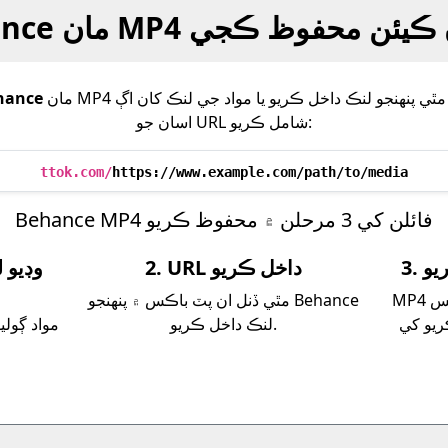
ان MP4 فائلون ڪيئن محفوظ ڪجي
مان MP4 فائلون محفوظ ڪرڻ آسان آهي - مٿي پنهنجو لنڪ داخل ڪريو يا مواد جي لنڪ کان اڳ
hance
اسان جو URL شامل ڪريو:
ttok.com/
https://www.example.com/path/to/media
Behance MP4 فائلن کي 3 مرحلن ۾ محفوظ ڪريو
يو
2. URL داخل ڪريو
MP4 فائل کي سڌو سنئون پنهنجي ڊوائيس
مٿي ڏنل ان پٽ باڪس ۾ پنهنجو Behance
ريو کي
لنڪ داخل ڪريو.