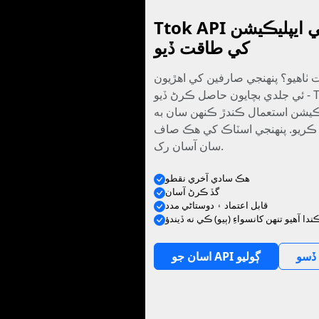
Ttok API سان پنھنجي ايپليڪيشن
کي طاقت ڏيو
ٺاھيو؟ پنھنجي صارفين کي اھڙيون
ئي جلدي بچايون حاصل ڪرڻ ڏيو - Ttok جي اعتبار کي
يڪيشن استعمال ڪندڙ ڪنهن سان به
ريو. پنھنجي اسٽاڪ کي ھڪ صاف API
سان آسان رک.
ھڪ سادي آخري نقطو
گڏ ڪرڻ آسان
قابل اعتماد ۽ دوستاڻي مدد
ڏسو
اسان جو API ڳوليو