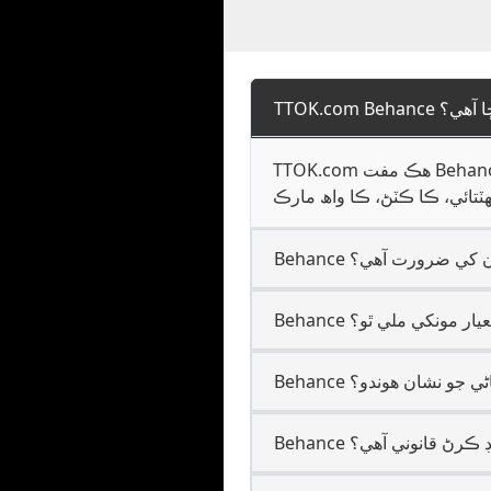
 لوڊر ڇا آھي؟
TTOK.com هڪ مفت Behance ڊائون لوڊ ڪندڙ آهي جيڪو تصويرن کي مقامي طور تي رکي ٿو. Behance URL کي ھيٺ ڪري ۽
ي مون کي ضرورت آھي؟
 معيار مونکي ملي ٿو؟
 تي پاڻي جو نشان هوندو؟
ئون لوڊ ڪرڻ قانوني آهي؟