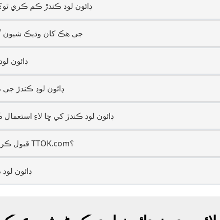
ڪھڙين ڊيوائسز تي Behance ڊائون لوڊ ڪندڙ ڪم ڪري ٿو
Behance جي هڪ کان وڌيڪ شي
Behance ڊائ
Behance ڊائون لوڊ ڪندڙ
گھڻا ماڻھو Behance ڊائون لوڊ ڪندڙ کي ڇا لاءِ استع
Behance ڪھڙيون URLs قبول ڪري ٿو TTOK.com؟
Behance ڊائون