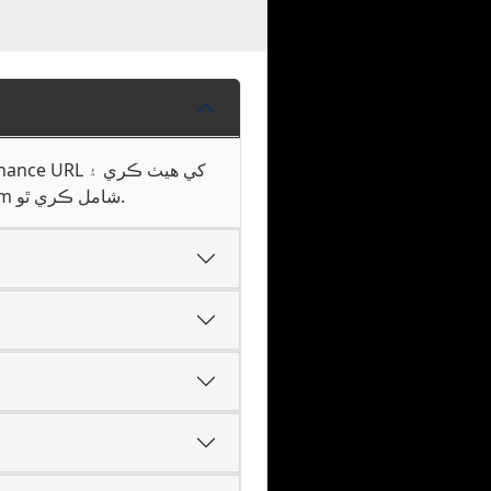
اصل تصوير ان جي اصلي ريزولوشن تي موٽندي آھي - ڪا گھٽتائي، ڪا ڪٽڻ، ڪا واھ مارڪ TTOK.com شامل ڪري ٿو.