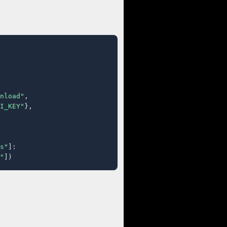
nload"
,

I_KEY"
},

s"
]:

"
])