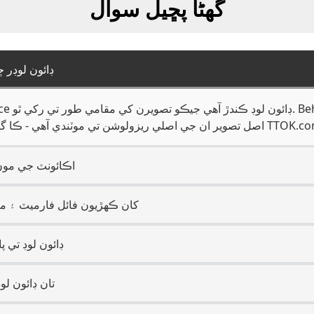
گھڻا پڇيل سوال
TTOK.com Behance ڊائون
Behance اڪائونٽ ج
Behance کان ڪھڙيون فائل فارميٽ ۽
Behance ڊائون لوڊ
Behance تان ڊا