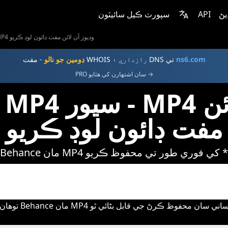
يڻ
API
سپورٽ ڪيل سائيٽون
Behance MP4 سيور - MP4 وڊيوز آن لائن مفت ڊائون لوڊ ڪريو
ns6.com
- مفت WHOIS رازداري ۽ DNS تي
ڊومين جو نالو
PRO سان اشتهارن کي هٽايو →
Behance MP4 سي
مفت ڊائون لوڊ ڪريو
Behance مان MP4 کي فوري طور تي محفوظ ڪريو *