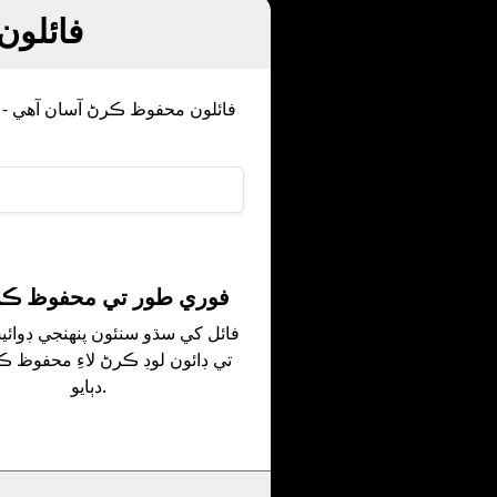
Behance م
3. فوري طور تي محفوظ ڪر
تي ڊائون لوڊ ڪرڻ لاءِ محفوظ ڪ
دٻايو.