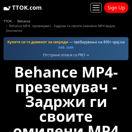
TTOK.com
Sign Up
TTOK
Behance
Behance MP4- преземувач - Задржи ги своите омилени MP4 видеа
бесплатно
Купете си го доменот за секунди
— пребарување на 800+ крај на
ns6. com
Отстрани огласи со PRO →
Behance MP4-
преземувач -
Задржи ги
своите
омилени MP4