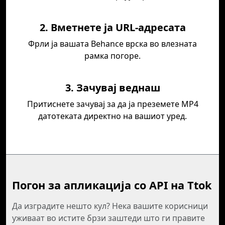
2. Вметнете ја URL-адресата
Фрли ја вашата Behance врска во влезната
рамка погоре.
3. Зачувај веднаш
Притиснете зачувај за да ја преземете MP4
датотеката директно на вашиот уред.
Погон за апликација со API на Ttok
Да изградите нешто кул? Нека вашите корисници
уживаат во истите брзи заштеди што ги правите