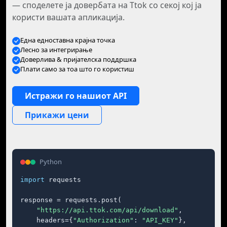
— споделете ја довербата на Ttok со секој кој ја
користи вашата апликација.
Една едноставна крајна точка
Лесно за интегрирање
Доверлива & пријателска поддршка
Плати само за тоа што го користиш
Истражи го нашиот API
Прикажи цени
Python
import
 requests

response = requests.post(

"https://api.ttok.com/api/download"
,

    headers={
"Authorization"
: 
"API_KEY"
},
