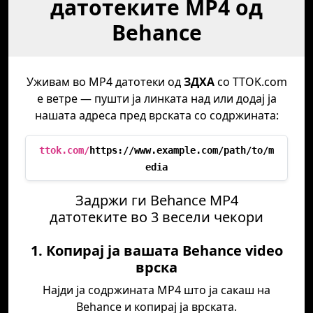
датотеките MP4 од
Behance
Уживам во MP4 датотеки од
ЗДХА
со TTOK.com
е ветре — пушти ја линката над или додај ја
нашата адреса пред врската со содржината:
ttok.com/
https://www.example.com/path/to/m
edia
Задржи ги Behance MP4
датотеките во 3 весели чекори
1. Копирај ја вашата Behance video
врска
Најди ја содржината MP4 што ја сакаш на
Behance и копирај ја врската.