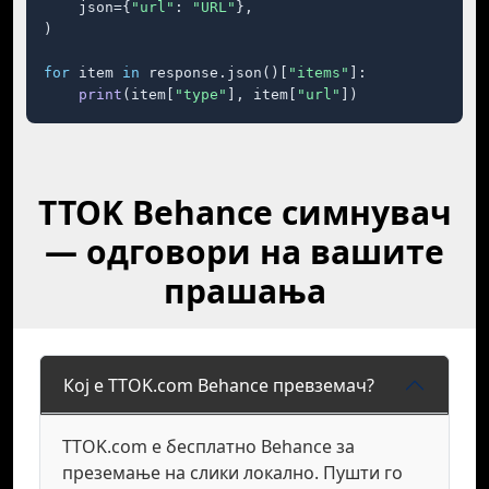
    json={
"url"
: 
"URL"
},

)

for
 item 
in
 response.json()[
"items"
]:

print
(item[
"type"
], item[
"url"
])
TTOK Behance симнувач
— одговори на вашите
прашања
Кој е TTOK.com Behance превземач?
TTOK.com е бесплатно Behance за
преземање на слики локално. Пушти го