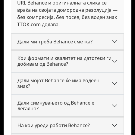
URL Behance и оригиналната слика се
враќа на својата домородна резолуција —
без компресија, без посев, без воден знак
TTOK.com додава.
Дали ми треба Behance сметка?
Кои формати и квалитет на датотеки ги
добивам од Behance?
Дали мојот Behance ќе има водеен
знак?
Дали симнувањето од Behance е
легално?
На кои уреди работи Behance?