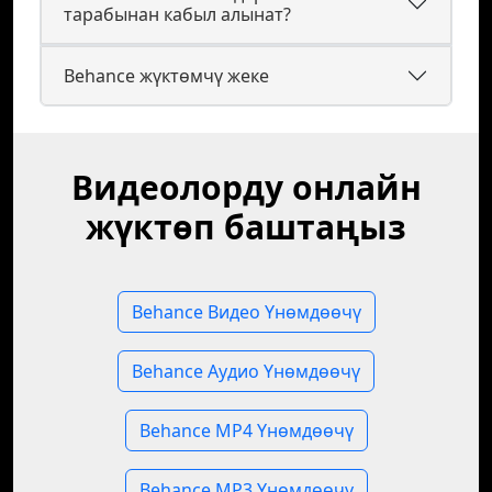
тарабынан кабыл алынат?
Behance жүктөмчү жеке
Видеолорду онлайн
жүктөп баштаңыз
Behance Видео Үнөмдөөчү
Behance Аудио Үнөмдөөчү
Behance MP4 Үнөмдөөчү
Behance MP3 Үнөмдөөчү