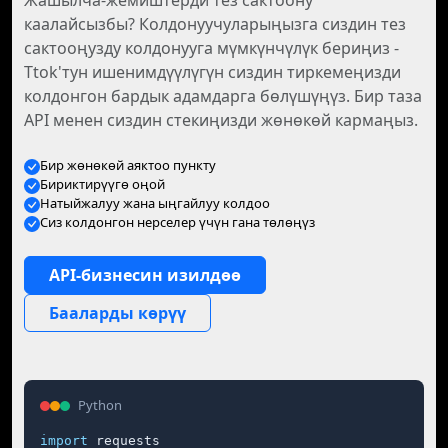
Жашылча-жемиштерди тез сактоону
каалайсызбы? Колдонуучуларыңызга сиздин тез
сактооңузду колдонууга мүмкүнчүлүк бериңиз -
Ttok'тун ишенимдүүлүгүн сиздин тиркемеңизди
колдонгон бардык адамдарга бөлүшүңүз. Бир таза
API менен сиздин стекиңизди жөнөкөй кармаңыз.
Бир жөнөкөй аяктоо пункту
Бириктирүүгө оңой
Натыйжалуу жана ыңгайлуу колдоо
Сиз колдонгон нерселер үчүн гана төлөңүз
API-бизнесин изилдөө
Бааларды көрүү
Python
import
 requests
