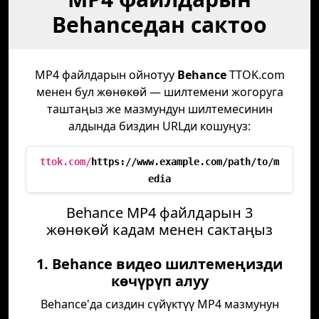
Behanceдан сактоо
MP4 файлдарын ойнотуу
Behance
TTOK.com
менен бул жөнөкөй — шилтемени жогоруга
таштаңыз же мазмундун шилтемесинин
алдында биздин URLди кошуңуз:
ttok.com/
https://www.example.com/path/to/m
edia
Behance MP4 файлдарын 3
жөнөкөй кадам менен сактаңыз
1. Behance видео шилтемеңизди
көчүрүп алуу
Behance'да сиздин сүйүктүү MP4 мазмунун