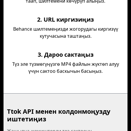
таап, шилтемени көчүрүп алыңыз.
2. URL киргизиңиз
Behance шилтемеңизди жогорудагы киргизүү
кутучасына таштаңыз.
3. Дароо сактаңыз
Түз эле түзмөгүңүзгө MP4 файлын жүктөп алуу
үчүн сактоо баскычын басыңыз.
Ttok API менен колдонмоңузду
иштетиңиз