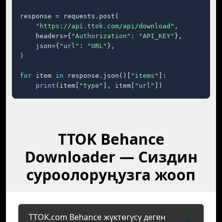
response = requests.post(

"https://api.ttok.com/api/download"
,

    headers={
"Authorization"
: 
"API_KEY"
},

    json={
"url"
: 
"URL"
},

)

for
 item 
in
 response.json()[
"items"
]:

print
(item[
"type"
], item[
"url"
])
TTOK Behance
Downloader — Сиздин
суроолоруңузга жооп
TTOK.com Behance жүктөгүсү деген