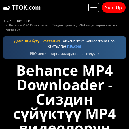
TTOK.com
Sign Up
TTOK
Behance
Behance MP4 Downloader - Сиздин сүйүктүү MP4 видеолорун акысыз
сактаңыз
Доменди бүгүн каттаңыз
- акысыз жеке жашоо жана DNS
камтылган
ns6.com
PRO менен жарнамаларды алып салуу →
Behance MP4
Downloader -
Сиздин
сүйүктүү MP4
видеолорун