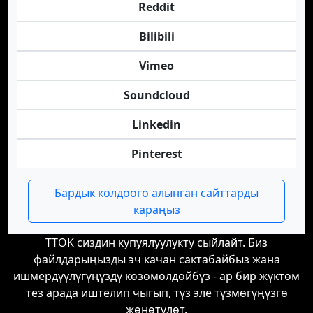
Reddit
Bilibili
Vimeo
Soundcloud
Linkedin
Pinterest
Бардык колдоого алынган сайттарды
караңыз
TTOK сиздин купуялуулукту сыйлайт. Биз
файлдарыңызды эч качан сактабайбыз жана
ишмердүүлүгүңүздү көзөмөлдөйбүз - ар бир жүктөм
тез арада иштелип чыгып, түз эле түзмөгүңүзгө
жөнөтүлөт.