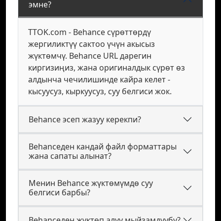
эмне?
TTOK.com - Behance сүрөттөрдү
жергиликтүү сактоо үчүн акысыз
жүктөмчү. Behance URL дарегин
киргизиңиз, жана оригиналдык сүрөт өз
алдынча чечилишинде кайра келет -
кысуусуз, кыркуусуз, суу белгиси жок.
Behance эсеп жазуу керекпи?
Behanceден кандай файл форматтары
жана сапаты алынат?
Менин Behance жүктөмүмдө суу
белгиси барбы?
Behanceден жүктөп алуу мыйзамдуубу?