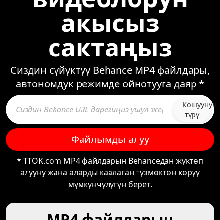
акысыз
сактаңыз
Сиздин сүйүктүү Behance MP4 файлдары,
автономдук режимде ойнотууга даяр *
Кошуунун
түрү
Файлымды алуу
* TTOK.com MP4 файлдарын Behanceдан жүктөп
алууну жана аларды каалаган түзмөктөн көрүү
мүмкүнчүлүгүн берет.
MP4 файлдарын