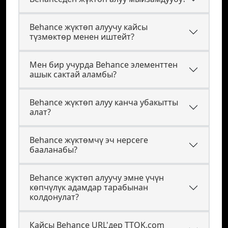
Behance жүктөп алуучу кайсы
түзмөктөр менен иштейт?
Мен бир учурда Behance элементтен
ашык сактай аламбы?
Behance жүктөп алуу канча убакытты
алат?
Behance жүктөмчү эч нерсеге
бааланабы?
Behance жүктөп алуучу эмне үчүн
көпчүлүк адамдар тарабынан
колдонулат?
Кайсы Behance URL'дер TTOK.com