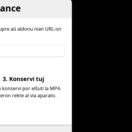
hance
supre aŭ aldonu nian URL-on
3. Konservi tuj
konservi por elŝuti la MP4-
eron rekte al via aparato.