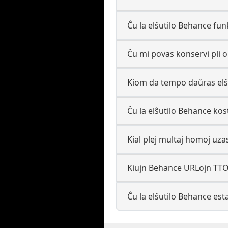
Ĉu la elŝutilo Behance fun
Ĉu mi povas konservi pli
Kiom da tempo daŭras el
Ĉu la elŝutilo Behance kos
Kial plej multaj homoj uza
Kiujn Behance URLojn TT
Ĉu la elŝutilo Behance est