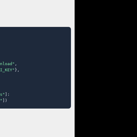
nload"
,

I_KEY"
},

s"
]:

"
])