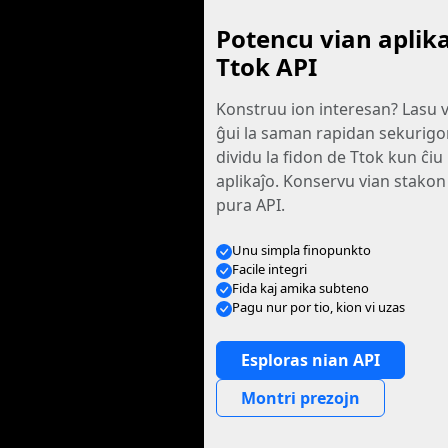
Potencu vian aplika
Ttok API
Konstruu ion interesan? Lasu v
ĝui la saman rapidan sekurigon 
dividu la fidon de Ttok kun ĉiu
aplikaĵo. Konservu vian stakon
pura API.
Unu simpla finopunkto
Facile integri
Fida kaj amika subteno
Pagu nur por tio, kion vi uzas
Esploras nian API
Montri prezojn