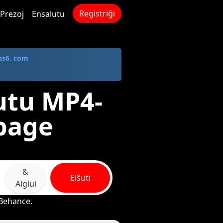
Registriĝi
Prezoj
Ensalutu
ns6. com
utu MP4-
npage
&
Elŝuti
Alglui
 Behance.