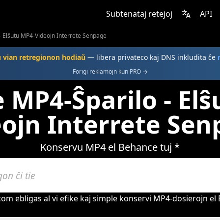
Subtenataj retejoj
API
 Elŝutu MP4-Videojn Interrete Senpage
u vian retregionon hodiaŭ
— libera privateco kaj DNS inkludita ĉe
Forigi reklamojn kun PRO →
 MP4-Ŝparilo - Elŝ
ojn Interrete Se
Konservu MP4 el Behance tuj *
om ebligas al vi efike kaj simple konservi MP4-dosierojn el