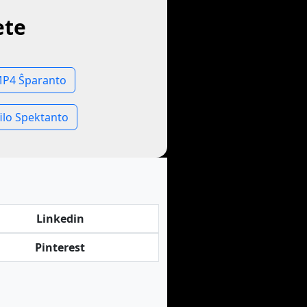
ete
P4 Ŝparanto
ilo Spektanto
Linkedin
Pinterest