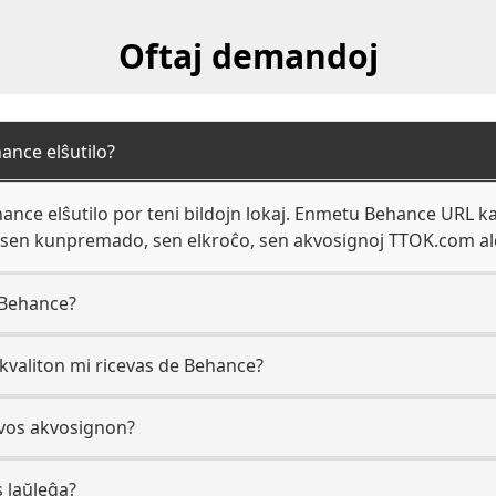
Oftaj demandoj
ance elŝutilo?
nce elŝutilo por teni bildojn lokaj. Enmetu Behance URL kaj
 - sen kunpremado, sen elkroĉo, sen akvosignoj TTOK.com a
 Behance?
 kvaliton mi ricevas de Behance?
vos akvosignon?
s laŭleĝa?