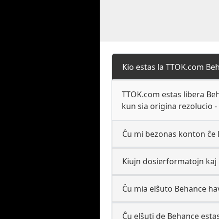
Kio estas la TTOK.com Beh
TTOK.com estas libera Beha
kun sia origina rezolucio
Ĉu mi bezonas konton ĉe
Kiujn dosierformatojn kaj
Ĉu mia elŝuto Behance ha
Ĉu elŝuti de Behance esta