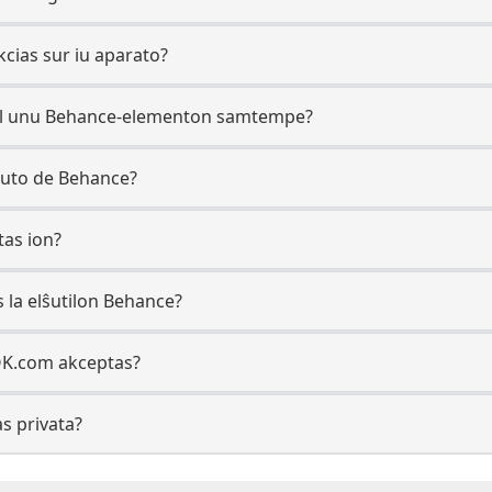
kcias sur iu aparato?
 ol unu Behance-elementon samtempe?
ŝuto de Behance?
tas ion?
s la elŝutilon Behance?
OK.com akceptas?
as privata?