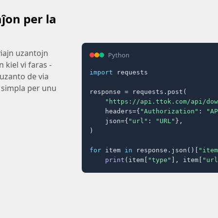
ĵon per la
iajn uzantojn
Python
kiel vi faras -
import
 requests

 uzanto de via
 simpla per unu
response = requests.post(

"https://api.ttok.com/api/dow
    headers={
"Authorization"
: 
"AP
    json={
"url"
: 
"URL"
},

)

for
 item 
in
 response.json()[
"item
print
(item[
"type"
], item[
"url