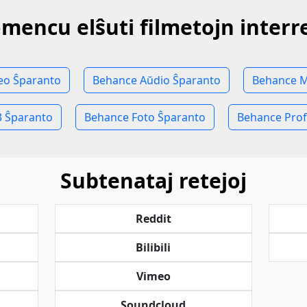
mencu elŝuti filmetojn interr
eo Ŝparanto
Behance Aŭdio Ŝparanto
Behance M
 Ŝparanto
Behance Foto Ŝparanto
Behance Prof
Subtenataj retejoj
Reddit
Bilibili
Vimeo
Soundcloud