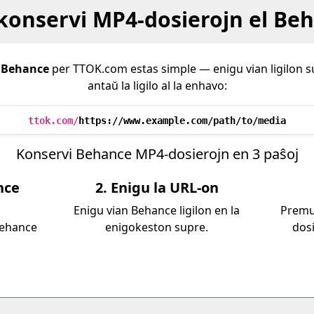
 konservi MP4-dosierojn el Be
e
Behance
per TTOK.com estas simple — enigu vian ligilon 
antaŭ la ligilo al la enhavo:
ttok.com/
https://www.example.com/path/to/media
Konservi Behance MP4-dosierojn en 3 paŝoj
nce
2. Enigu la URL-on
Enigu vian Behance ligilon en la
Premu 
Behance
enigokeston supre.
dosi