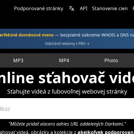
Podporované stránky
API
Stanovenie cien
 perfektné doménové meno
— bezplatné súkromie WHOIS a DNS 
Odstrániť reklamy s PRO →
MP3
MP4
Photo
nline sťahovač vid
Sťahujte videá z ľubovoľnej webovej stránky
"Môžete pridať viacero adries URL oddelených čiarkami."
ovať videá, obrázky a kolekcie z
akejkoľvek podporovane