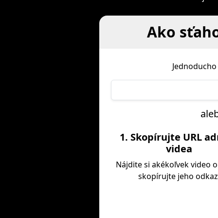
Ako sťaho
Jednoducho 
ale
1. Skopírujte URL a
videa
Nájdite si akékoľvek video o
skopírujte jeho odkaz