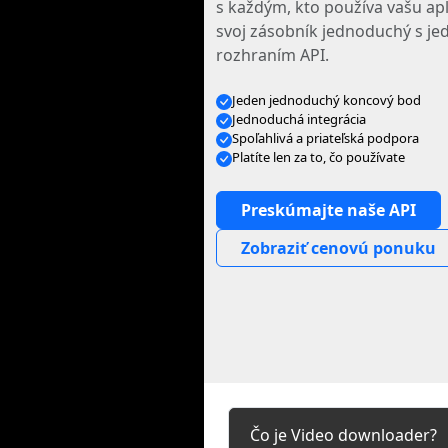
s každým, kto používa vašu apl
svoj zásobník jednoduchý s je
rozhraním API.
Jeden jednoduchý koncový bod
Jednoduchá integrácia
Spoľahlivá a priateľská podpora
Platíte len za to, čo používate
Preskúmajte naše API
Zobraziť cenovú ponuku
Čo je Video downloader?