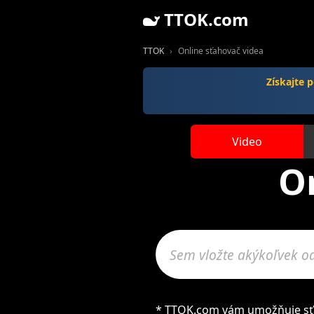
TTOK.com
TTOK
Online sťahovač videa
Získajte
Video
O
* TTOK.com vám umožňuje sťah