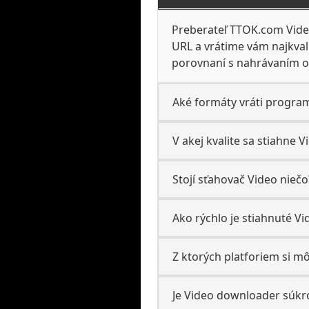
Preberateľ TTOK.com Video
URL a vrátime vám najkvalit
porovnaní s nahrávaním o
Aké formáty vráti progra
V akej kvalite sa stiahne V
Stojí sťahovač Video niečo
Ako rýchlo je stiahnuté Vi
Z ktorých platforiem si 
Je Video downloader súk