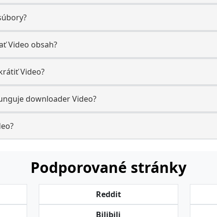
 súbory?
ť Video obsah?
rátiť Video?
funguje downloader Video?
deo?
Podporované stránky
Reddit
Bilibili