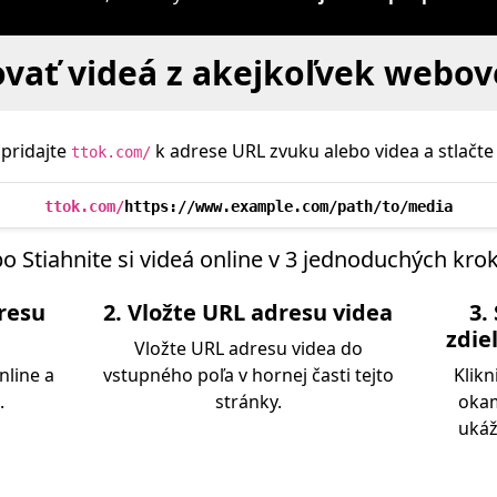
vať videá z akejkoľvek webov
pridajte
k adrese URL zvuku alebo videa a stlačte 
ttok.com/
ttok.com/
https://www.example.com/path/to/media
bo Stiahnite si videá online v 3 jednoduchých kro
dresu
2. Vložte URL adresu videa
3.
zdie
Vložte URL adresu videa do
nline a
vstupného poľa v hornej časti tejto
Klikn
.
stránky.
okam
ukáž