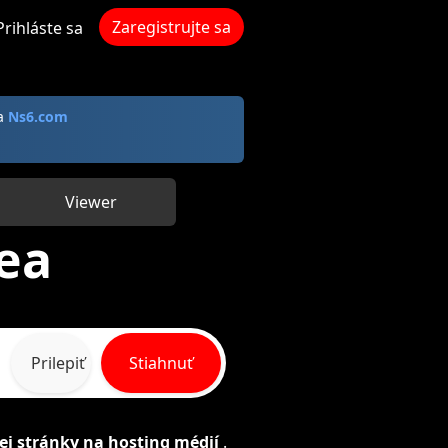
Zaregistrujte sa
Prihláste sa
na
Ns6.com
Viewer
ea
Prilepiť
Stiahnuť
j stránky na hosting médií
.