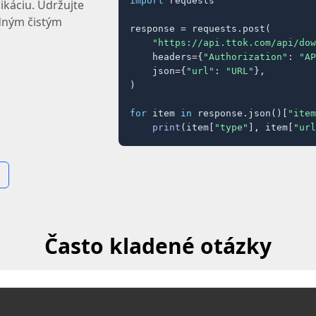
import
 requests

ikáciu. Udržujte
dným čistým
response = requests.post(

"https://api.ttok.com/api/dow
    headers={
"Authorization"
: 
"AP
    json={
"url"
: 
"URL"
},

)

for
 item 
in
 response.json()[
"item
print
(item[
"type"
], item[
"url
Často kladené otázky