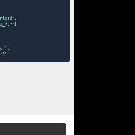
nload"
,

I_KEY"
},

s"
]:

"
])