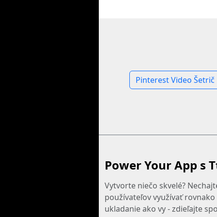
Pinterest Video Šetrič
Power Your App s T
Vytvorte niečo skvelé? Nechajt
používateľov využívať rovnako 
ukladanie ako vy - zdieľajte sp