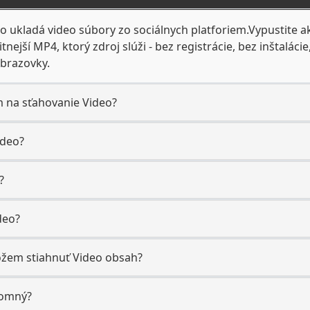
 ukladá video súbory zo sociálnych platforiem.Vypustite a
nejší MP4, ktorý zdroj slúži - bez registrácie, bez inštalácie,
brazovky.
m na sťahovanie Video?
ideo?
?
deo?
môžem stiahnuť Video obsah?
romný?