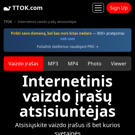
TTOK.com
Sign Up
TTOK
Internetinis vaizdo įrašų atsisiuntėjas
Pirkti savo domeną, kol kas nors kitas nedaro
— 800+ pratęsimai
ns6.com
Pašalinti skelbimus naudojant PRO →
Vaizdo įrašas
MP3
MP4
Photo
Viewer
Internetinis
vaizdo įrašų
atsisiuntėjas
Atsisiųskite vaizdo įrašus iš bet kurios
svetainės