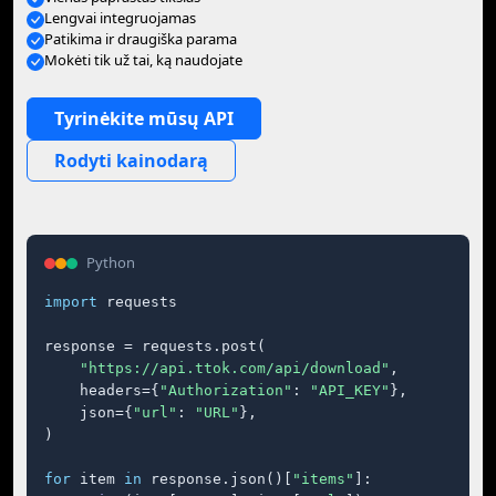
Lengvai integruojamas
Patikima ir draugiška parama
Mokėti tik už tai, ką naudojate
Tyrinėkite mūsų API
Rodyti kainodarą
Python
import
 requests

response = requests.post(

"https://api.ttok.com/api/download"
,

    headers={
"Authorization"
: 
"API_KEY"
},

    json={
"url"
: 
"URL"
},

)

for
 item 
in
 response.json()[
"items"
]:
