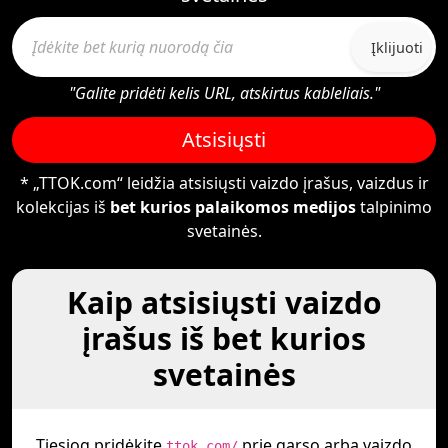
Įklijuoti
"Galite pridėti kelis URL, atskirtus kableliais."
Atsisiųsti
* „TTOK.com“ leidžia atsisiųsti vaizdo įrašus, vaizdus ir
kolekcijas iš
bet kurios palaikomos medijos
talpinimo
svetainės.
Kaip atsisiųsti vaizdo
įrašus iš bet kurios
svetainės
Tiesiog pridėkite
prie garso arba vaizdo
ttok.com/