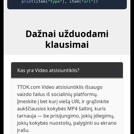
print
(item[
"type"
], item[
"url"
])
Dažnai užduodami
klausimai
Kas yra Video atsisiuntiklis?
TTOK.com Video atsisiuntiklis išsaugo
vaizdo failus iš socialinių platformų.
Įmeskite į bet kurį viešą URL ir grąžinkite
aukščiausios kokybės MP4 šaltinį, kuris
tarnauja — be prisijungimo, jokių įdiegimų,
jokių kokybės nuostolių, palyginti su ekrano
įrašu.