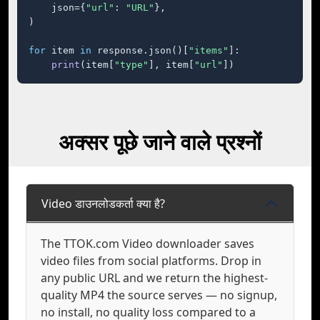
    json={
"url"
: 
"URL"
},

)

for
 item 
in
 response.json()[
"items"
]:

print
(item[
"type"
], item[
"url"
])
अक्सर पूछे जाने वाले प्रश्नों
Video डाउनलोडकर्ता क्या है?
The TTOK.com Video downloader saves
video files from social platforms. Drop in
any public URL and we return the highest-
quality MP4 the source serves — no signup,
no install, no quality loss compared to a