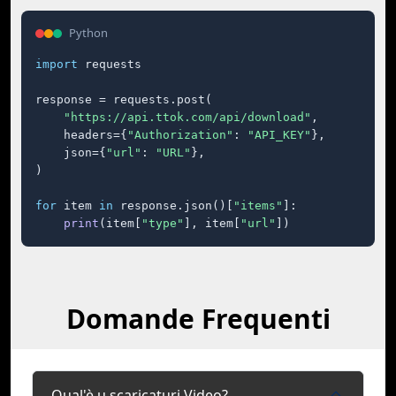
Python
import
 requests

response = requests.post(

"https://api.ttok.com/api/download"
,

    headers={
"Authorization"
: 
"API_KEY"
},

    json={
"url"
: 
"URL"
},

)

for
 item 
in
 response.json()[
"items"
]:

print
(item[
"type"
], item[
"url"
])
Domande Frequenti
Qual'è u scaricaturi Video?