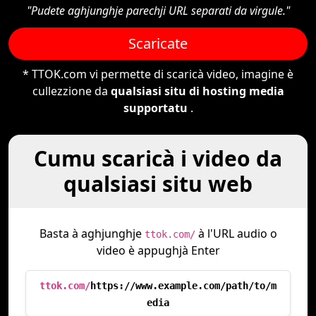
"Pudete aghjunghje parechji URL separati da virgule."
Scaricate
* TTOK.com vi permette di scaricà video, imagine è
cullezzione da
qualsiasi situ di hosting media
supportatu
.
Cumu scaricà i video da
qualsiasi situ web
Basta à aghjunghje
à l'URL audio o
ttok.com/
video è appughjà Enter
ttok.com/
https://www.example.com/path/to/m
edia