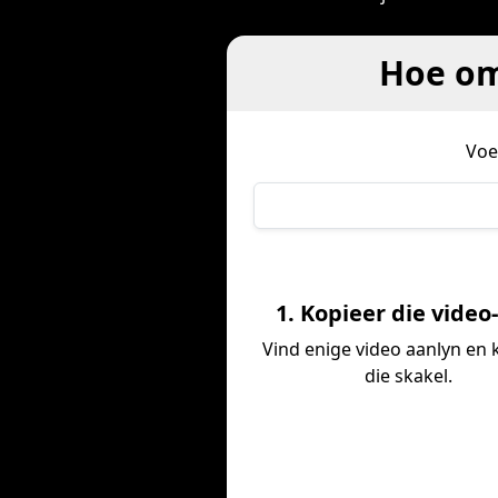
Hoe om
Voe
1. Kopieer die video
Vind enige video aanlyn en 
die skakel.