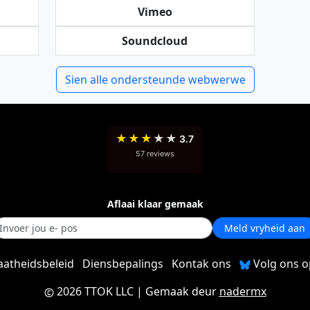
Vimeo
Soundcloud
Sien alle ondersteunde webwerwe
★
★
★
★
★
3.7
57 reviews
Aflaai klaar gemaak
Meld vryheid aan
aatheidsbeleid
Diensbepalings
Kontak ons
Volg ons o
2026 TTOK LLC
| Gemaak deur
nadermx