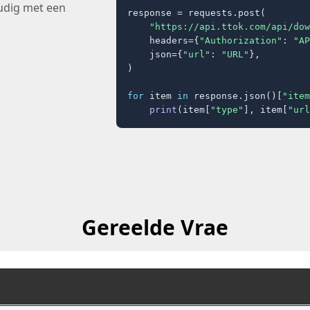
udig met een
response = requests.post(

"https://api.ttok.com/api/dow
    headers={
"Authorization"
: 
"AP
    json={
"url"
: 
"URL"
},

)

for
 item 
in
 response.json()[
"item
print
(item[
"type"
], item[
"url
Gereelde Vrae