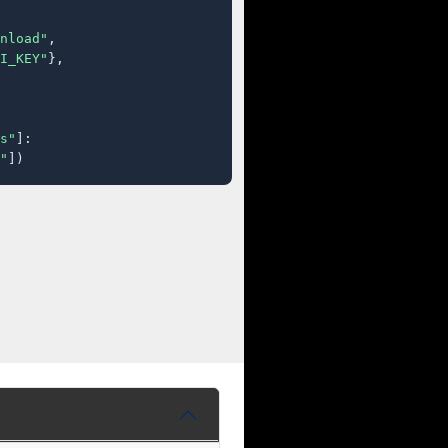
nload"
,

I_KEY"
},

s"
]:

"
])