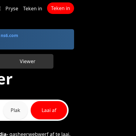
Teken in
I
Pryse
Teken in
y
ns6.com
Viewer
er
Plak
Laai af
dia-
gasheerwebwerf af te laai.