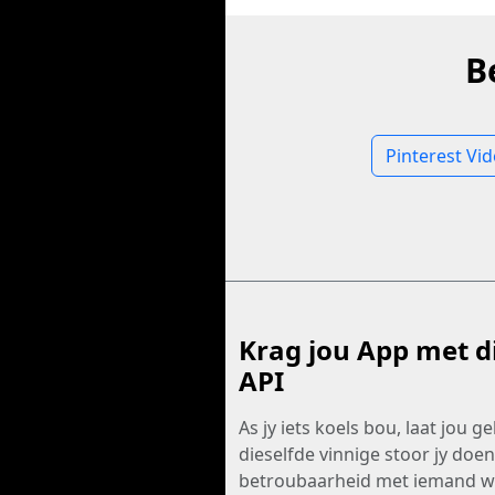
B
Pinterest Vi
Krag jou App met d
API
As jy iets koels bou, laat jou g
dieselfde vinnige stoor jy doe
betroubaarheid met iemand w