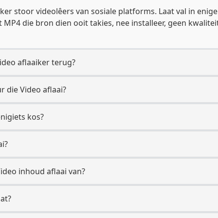
ker stoor videolêers van sosiale platforms. Laat val in eni
 MP4 die bron dien ooit takies, nee installeer, geen kwaliteit
ideo aflaaiker terug?
 die Video aflaai?
nigiets kos?
ai?
ideo inhoud aflaai van?
aat?