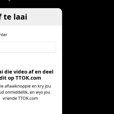
te laai
nter
ai die video af en deel
dit op TTOK.com
die aflaaiknoppie en kry jou
ud onmiddellik, en wys jou
vriende TTOK.com