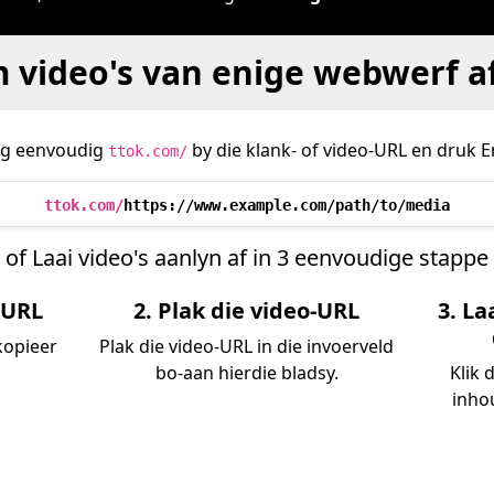
 video's van enige webwerf af 
g eenvoudig
by die klank- of video-URL en druk E
ttok.com/
ttok.com/
https://www.example.com/path/to/media
of Laai video's aanlyn af in 3 eenvoudige stappe
-URL
2. Plak die video-URL
3. La
kopieer
Plak die video-URL in die invoerveld
bo-aan hierdie bladsy.
Klik 
inho