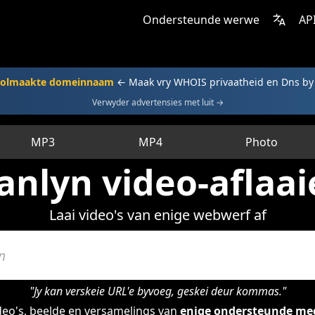
Ondersteunde werwe
AP
 volmaakte domeinnaam
← Maak vry WHOIS privaatheid en Dns b
Verwyder advertensies met luit →
MP3
MP4
Photo
anlyn video-aflaai
Laai video's van enige webwerf af
"Jy kan verskeie URL'e byvoeg, geskei deur kommas."
deo's, beelde en versamelings van
enige ondersteunde me