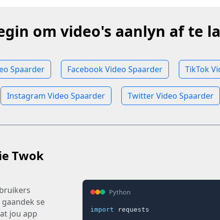
egin om video's aanlyn af te la
deo Spaarder
Facebook Video Spaarder
TikTok V
Instagram Video Spaarder
Twitter Video Spaarder
ie Twok
ebruikers
Python
n gaandek se
import
 requests

at jou app