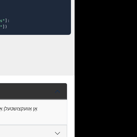
s"
]:

"
])