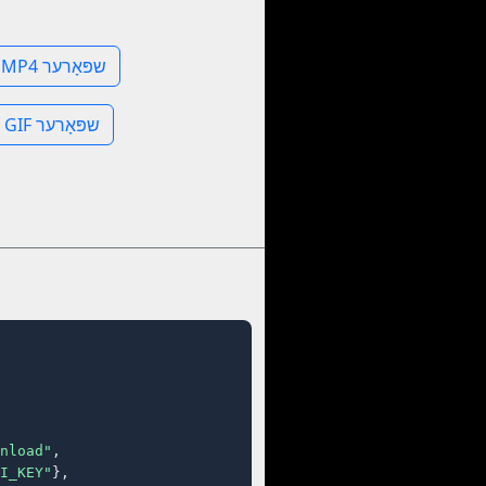
Mangadex MP4 שפּאָרער
Mangadex GIF שפּאָרער
nload"
,

I_KEY"
},
