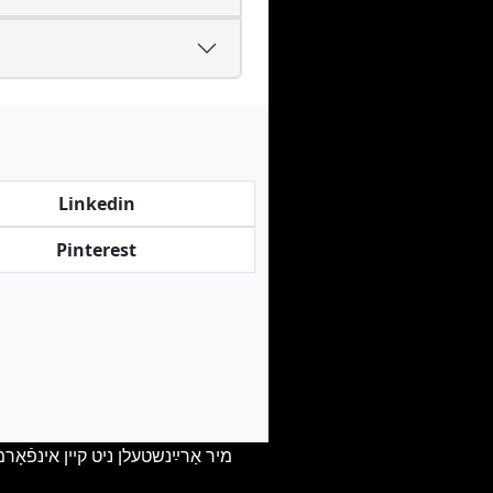
Linkedin
Pinterest
מיר אַרײַנשטעלן ניט קיין אינפֿאָר