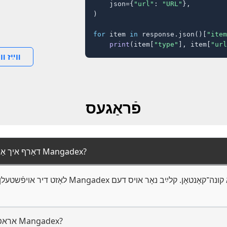
    json={
"url"
: 
"URL"
},

)

for
 item 
in
 response.json()[
"item
print
(item[
"type"
], item[
"url
װײַז װ
פֿראַגעס
1. דאַרף איך אַ קונה־קאָנטאָן צו אָפּלאָדן פֿון Mangadex?
2. שטיצט TTOK HD אראפלאדן פֿון Mangadex?