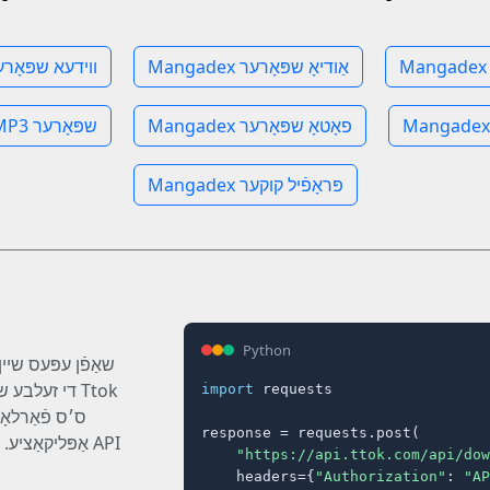
Mangadex אַודיאָ שפּאָרער
Mangadex ווידעא שפּאָ
Mangadex פאָטאָ שפּאָרער
Mangadex MP3 שפּאָרער
Mangadex פּראָפֿיל קוקער
Python
שאַפֿן עפּעס שיין
די זעלבע שנע
import
 requests

ס׳ס פֿאַרלאָ
response = requests.post(

אַפּליקאַציע. היט אױף אײַער סטאַק מיט אַ קלאָרע API
"https://api.ttok.com/api/dow
    headers={
"Authorization"
: 
"AP