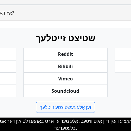
11. איז דאַונלאָודינג אינהאַלט אַנאָנים?
שטיצט זייטלעך
Reddit
Bilibili
Vimeo
Soundcloud
זען אַלע געשטיצטע זייטלעך
מאַציע וועגן דיין אַקטיװיטעט. אַלע מעדיע ווערט באַהאַנדלט אין דער אמתע
בלעטערער.