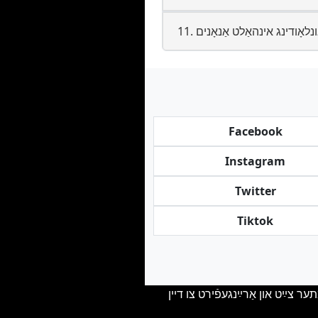
Facebook
Instagram
Twitter
Tiktok
ר צײַט און אַרײַנגעפֿירט צו דיין