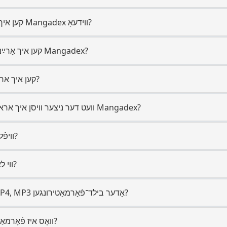
3. קען איך באַקומען נאָר די אודיו פֿון אַ Mangadex ווידעאָ?
4. קען איך אַרײַנשרײַבן פּריוואַטע פּאָסטן פֿון Mangadex?
5. קען איך אראפקאפיע ניצן מיין טעלעפֿאָן?
6. וועט דער ניצער וויסן איך אראפגעלאזט זייער אינהאַלט פון Mangadex?
7. וויפֿל טעקע קען איך אראפקאפיע?
8. ווי לאַנג נעמט אױף אױפֿצושטעלן?
9. קען איך אויסקלײַבן צװישן MP4, MP3 אָדער בילד־פֿאָרמאַטירונגען?
10. וואָס איז פֿאָרמאַט שיפּינג און איז עס לעגאַל?