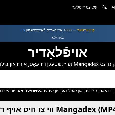
A
שטיצט זייטלעך
קײן װײַטער
— 800+ אַרײַנשרײַב־פֿאַרבינדונגען
נײן
באַהאַלטן
אױפֿלאָדיר
בילדער פֿון Mangadex אין סעקונדעס
פלאדן ווידעאס, בילדער, און זאמלונגען פון
יעדער געשטיצט מעדיע