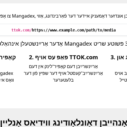
ttok.com/
https://www.example.com/path/to/media
3. קלײַב אויס פֿאָרמאַטירונג און
2. פּאַפּ עס אויף TTOK.com
אַרײַנשרײַבן דעם קאָפּיר־לינק אין דעם
MP4,  אָדער בילד און
אַרײַנשרײַב־קעסטל אױף דער שפּיץ פֿון דער
טייל
בלעטערער
װאָס איר
ָנהייבן דאַונלאָודינג ווידיאס אָנליין