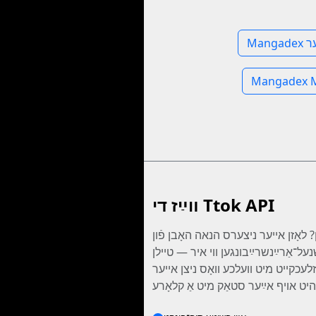
רער
װײַז די Ttok API
? לאָזן אייער ניצערס הנאה האָבן פֿון
ל־אַרײַנשרײַבונגען ווי איר — טיילן Ttok
זלעכקייט מיט װעלכע װאָס ניצן אייער