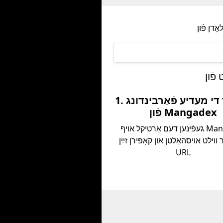
1. קאָפּיר די מעדיע פֿאַרבינדונג
פֿון Mangadex
געפֿינען דעם אַרטיקל אויף Mangadex
 װילט אױסהאַלטן און קאָפּירן זײַן
URL