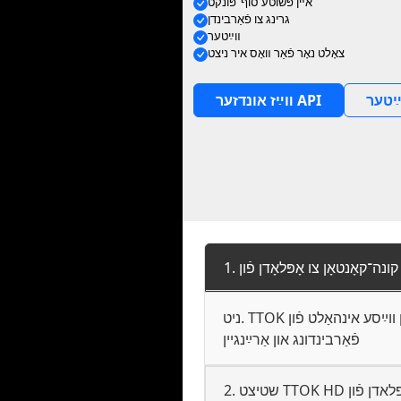
אײן פּשוטע סוף־פּונקט
גרינג צו פֿאַרבינדן
װײַטער
צאָלט נאָר פֿאַר װאָס איר ניצט
ײַטער
װײַז אונדזער API
ניט. TTOK לאָזט דיר אױפֿשטעלן װײַסע אינהאַלט פֿון Mangadex אָן אַװעקצושטעלן אַ קונה־קאָנטאָן. קלײַב נאָר אױס דעם
פֿאַרבינדונג און אַרײַנגיין