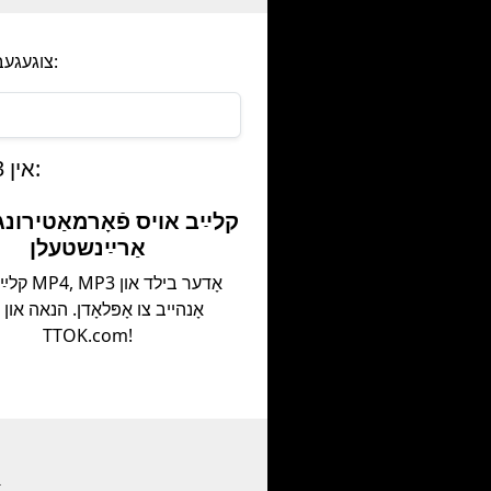
צו אָפּלאָדן פֿון Mangadex, צוגעגעבן אונדזער דאָמעניק איידער דער פֿאַרבינדונג, אַזוי:
אָדער אַרײַנשטעלן אינהאַלט פֿון Mangadex אין 3 פּשוטע שריט:
אַרײַנשטעלן
קלײַב אױס MP3
אָנהײב צו אָפּלאָדן. הנאה און 
TTOK.com!
א