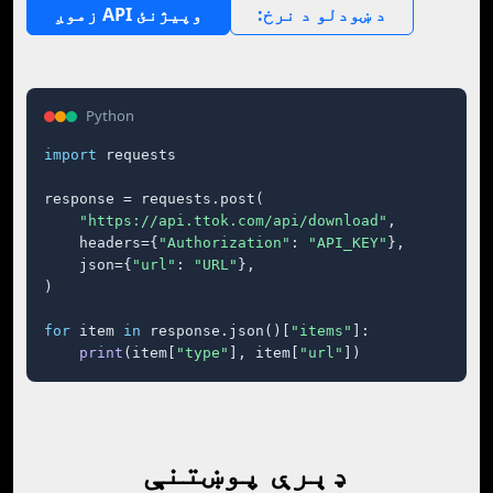
:د ښودلو د نرخ
زموږ API وپیژنئ
Python
import
 requests

response = requests.post(

"https://api.ttok.com/api/download"
,

    headers={
"Authorization"
: 
"API_KEY"
},

    json={
"url"
: 
"URL"
},

)

for
 item 
in
 response.json()[
"items"
]:

print
(item[
"type"
], item[
"url"
])
ډېرې پوښتنې