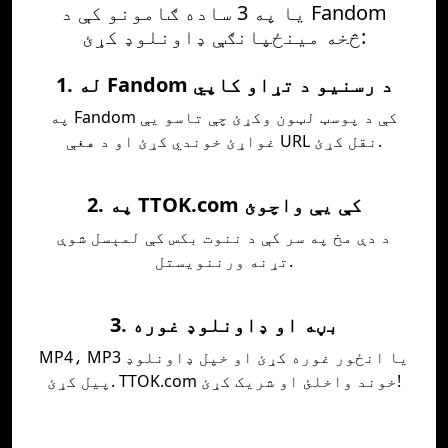
یا په 3 ساده ګامونو کې د Fandom
څخه مینځپانګې ډاونلوډ کړئ:
1. له Fandom د رسنیو د تړاو کاپي
په Fandom کې د پوسټ لټون وکړئ چې تاسو یې
غواړئ خوندي کړئ او د هغې URL نقل کړئ.
2. په TTOK.com کې یې واچوئ
د دې مخ په سر کې د ننوت بکس کې لمېسل شوې
تړنه ورننويستل.
3. بڼه او ډاونلوډ غوره
MP4، MP3 یا انځور غوره کړئ او خپل ډاونلوډ
پیل کړئ. TTOK.com خوند واخلئ او شریک کړئ!