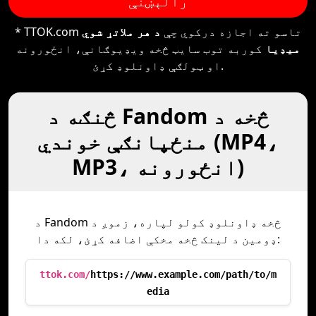
رالېښنې
* TTOK.com تاسو ته اجازه درکوي چې
د هر ملاتړ شوي
میډیا
کوربه توب سایټ څخه ویډیوګانې، انځورونه
او ټولګې ډاونلوډ کړئ.
څنګه د Fandom څخه د
منځپانګې خوندي (MP4،
MP3، انځورونه)
د Fandom څخه ډاونلوډ کولو لپاره، زموږ د
ډومین د لینک څخه مخکې اضافه کړئ، لکه دا:
ttok.com/
https://www.example.com/path/to/m
edia