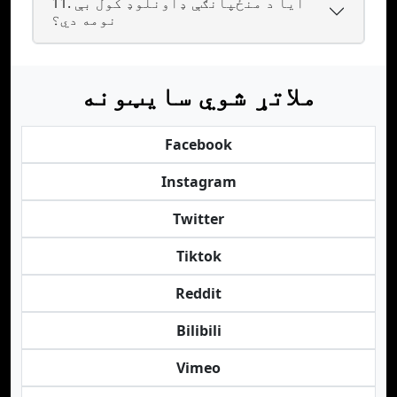
11. ایا د منځپانګې ډاونلوډ کول بې
نومه دي؟
ملاتړ شوي سایټونه
Facebook
Instagram
Twitter
Tiktok
Reddit
Bilibili
Vimeo