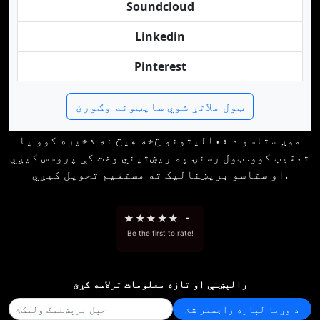
Soundcloud
Linkedin
Pinterest
ټول ملاتړ شوي سایټونه وګورئ
موږ ستاسو د فعالیتونو څخه هیڅ نه ذخیره کوو یا
تعقیب کوو. ټول رسنۍ په ریښتیني وخت کې پروسس کیږي
او ستاسو بریښنالیک ته مستقیم تحویل کیږي.
★
★
★
★
★
-
Be the first to rate!
رالېښنې او تازه معلومات ترلاسه کړئ
د وړيا لپاره راجستر شئ