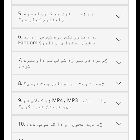
5. زه زما د فون په کارولو سره
ډاونلوډ کولی شم؟
6. به د کارونکي پوه شي چې زه له
Fandom د خپل محتوا ډاونلوډ؟
7. څومره دوتنې زه کولی شم ډاونلوډ
کړم؟
8. څومره وخت د ډاونلوډ وخت نیسي؟
9. زه کولای شم MP4، MP3 یا د انځور
بڼو ترمنځ غوره کړي؟
10. څه بڼه تحول او دا قانوني ده؟