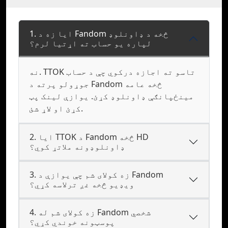
1. ایا زه د Fandom څخه د ډاونلوډ
لپاره یو حساب ته اړتیا لرم؟
نه. TTOK تاسو ته اجازه درکوي چې د حساب
جوړولو پرته د Fandom څخه عامه
مینځپانګې ډاونلوډ کړئ. یوازې لینک پټ
کړئ او لاړ شئ.
2. ایا TTOK د Fandom څخه HD
ډاونلوډونه ملاتړ کوي؟
3. زه کولای شم چې یوازې د Fandom
ویډیو څخه غږ ترلاسه کړي؟
4. زه کولای شم له Fandom شخصي
پوسټونه خوندي کړي؟