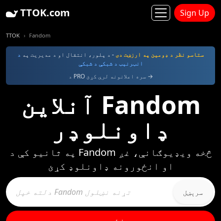
TTOK.com
Sign Up
TTOK
Fandom
ستاسو نظر د ډومین په ارزښت دی
- د پلور، انتقال او د مدیریت په
د
انټرنېټ د شبکې د شبکې
د PRO سره اعلانونه لرې کړئ →
آنلاین Fandom
ډاونلوډر
په ثانیو کې د Fandom څخه ویډیوګانې، غږ
او انځورونه ډاونلوډ کړئ
سرېښل