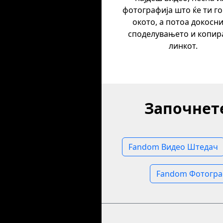
фотографија што ќе ти го
окото, а потоа докосни
споделувањето и копира
линкот.
Започнет
Fandom Видео Штедач
Fandom Фотогра