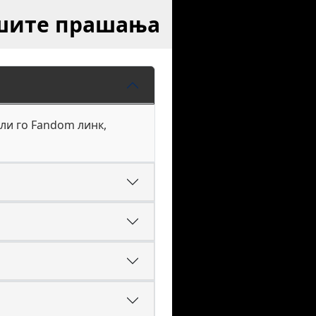
ашите прашања
ли го Fandom линк,