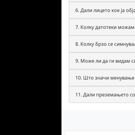
6. Дали лицето кое ја об
7. Колку датотеки можам
8. Колку брзо се симнува
9. Може ли да ги видам 
10. Што значи менување
11. Дали преземањето с