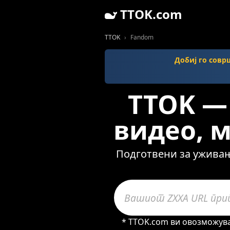
TTOK.com
TTOK
Fandom
Добиј го совр
TTOK —
видео, 
Подготвени за уживањ
* TTOK.com ви овозможува