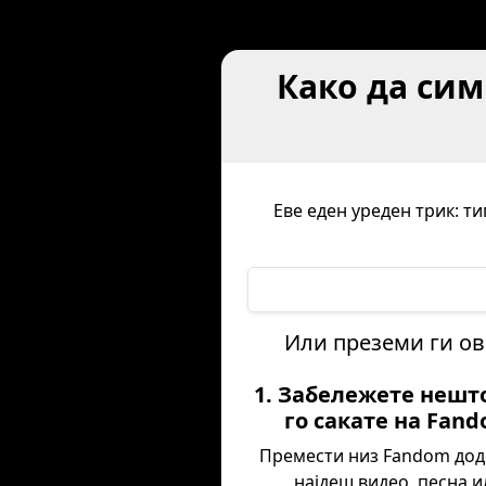
Како да си
Еве еден уреден трик: т
Или преземи ги ов
1. Забележете нешт
го сакате на Fan
Премести низ Fandom дод
најдеш видео, песна и