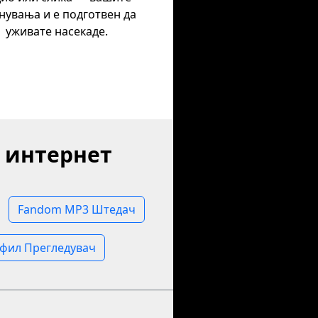
нувања и е подготвен да
уживате насекаде.
 интернет
Fandom MP3 Штедач
фил Прегледувач