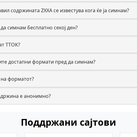
јавил содржината ZXXA се известува кога ќе ја симнам?
 да симнам бесплатно секој ден?
ат TTOK?
сите достапни формати пред да симнам?
 на форматот?
одржина е анонимно?
Поддржани сајтови