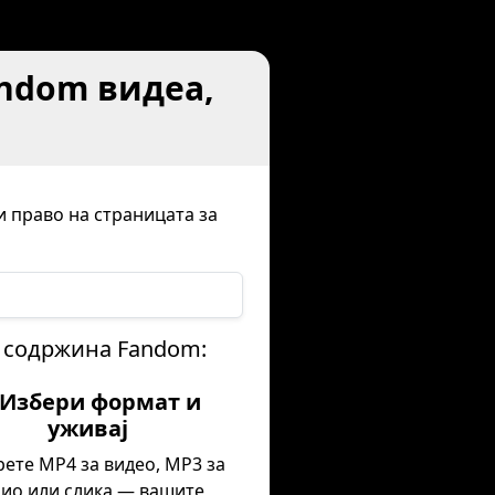
ndom видеа,
и право на страницата за
а содржина Fandom:
. Избери формат и
уживај
ете MP4 за видео, MP3 за
дио или слика — вашите