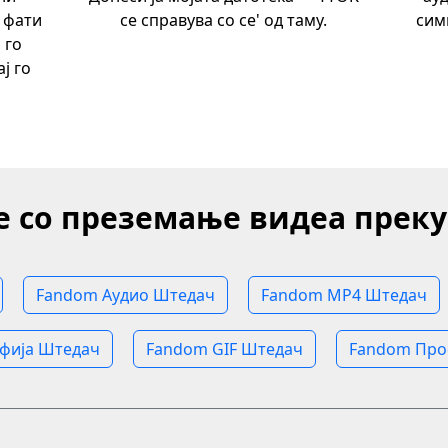
 фати
се справува со се' од таму.
сим
 го
ј го
е со преземање видеа преку
Fandom Аудио Штедач
Fandom MP4 Штедач
фија Штедач
Fandom GIF Штедач
Fandom Про