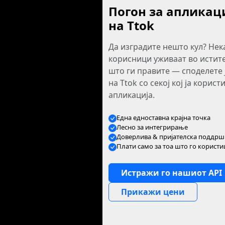
Погон за апликаци
на Ttok
Да изградите нешто кул? Нек
корисници уживаат во истит
што ги правите — споделете 
на Ttok со секој кој ја корис
апликација.
Една едноставна крајна точка
Лесно за интегрирање
Доверлива & пријателска поддрш
Плати само за тоа што го корист
Истражи го нашиот API
Прикажи цени