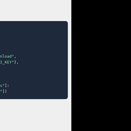
nload"
,

I_KEY"
},

s"
]:

"
])