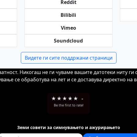
Reddit
Bilibili
Vimeo
Soundcloud
Видете ги сите поддржани страници
ватност. Никогаш не ги чуваме вашите датотеки ниту ги
вање се обработува на лет и се доставува директно на 
★
★
★
★
★
-
Be the first to rate!
Земи совети за симнувањето и ажурирањето