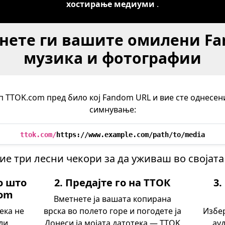
хостирање медиуми
.
мнете ги вашите омилени Fa
музика и фотографии
ип TTOK.com пред било кој Fandom URL и вие сте однесен
симнување:
ttok.com/
https://www.example.com/path/to/media
ие три лесни чекори за да уживаш во својат
о што
2. Предајте го на ТТОК
3
dom
Вметнете ја вашата копирана
ека не
врска во полето горе и погодете ја
Избер
ли
Донеси ја мојата датотека — TTOK
ау