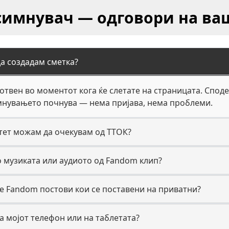
симнувач — одговори на в
да создадам сметка?
отвен во моментот кога ќе слетате на страницата. Споде
имнувањето почнува — нема пријава, нема проблеми.
итет можам да очекувам од ТТОК?
мо музиката или аудиото од Fandom клип?
е Fandom постови кои се поставени на приватни?
на мојот телефон или на таблетата?