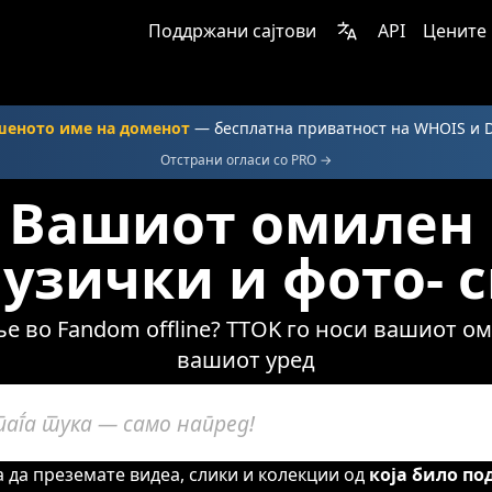
Поддржани сајтови
API
Цените
шеното име на доменот
— бесплатна приватност на WHOIS и 
Отстрани огласи со PRO →
 Вашиот омилен
музички и фото- 
е во Fandom offline? TTOK го носи вашиот о
вашиот уред
 да преземате видеа, слики и колекции од
која било по