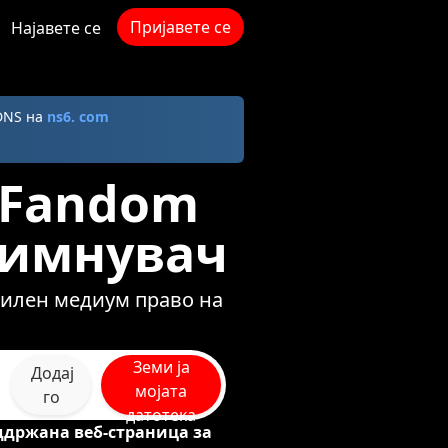
Пријавете се
Најавете се
DNS на
ns6. com
 Fandom
симнувач
милен медиум право на
Земи ја
Додај
мојата
го
датотека
ддржана веб-страница за