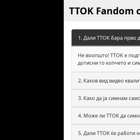
TTOK Fandom 
1. Дали ТТОК бара прво 
Не воопшто! TTOK е подг
дотисни го копчето и с
2. Каков вид видео квал
3. Како да ја симнам са
4. Може ли TTOK да симн
5. Дали ТТОК ќе работи 