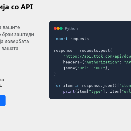
ја со API
а вашите
Python
е брзи заштеди
import
 requests

ја довербата
ти вашата
response = requests.post(

"https://api.ttok.com/api/dow
    headers={
"Authorization"
: 
"AP
    json={
"url"
: 
"URL"
},

)

ка
иш
for
 item 
in
 response.json()[
"item
print
(item[
"type"
], item[
"url